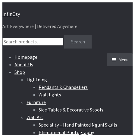
Skip
Skip
InfinOty
to
to
Art Everywhere | Delivered Anywhere
navigation
content
Search
Search
for:
Homepage
Menu
About Us
Shop
Lightning
Pendants & Chandeliers
Wall lights
Furniture
Side Tables & Decorative Stools
Wall Art
Speciality – Hand Painted Nguni Skulls
Phenomenal Photography