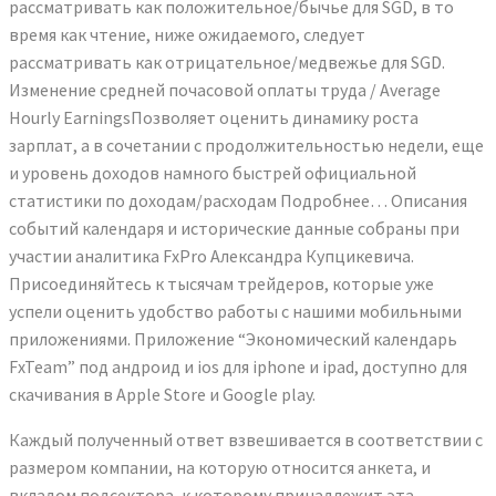
рассматривать как положительное/бычье для SGD, в то
время как чтение, ниже ожидаемого, следует
рассматривать как отрицательное/медвежье для SGD.
Изменение средней почасовой оплаты труда / Average
Hourly EarningsПозволяет оценить динамику роста
зарплат, а в сочетании с продолжительностью недели, еще
и уровень доходов намного быстрей официальной
статистики по доходам/расходам Подробнее… Описания
событий календаря и исторические данные собраны при
участии аналитика FxPro Александра Купцикевича.
Присоединяйтесь к тысячам трейдеров, которые уже
успели оценить удобство работы с нашими мобильными
приложениями. Приложение “Экономический календарь
FxTeam” под андроид и ios для iphone и ipad, доступно для
скачивания в Apple Store и Google play.
Каждый полученный ответ взвешивается в соответствии с
размером компании, на которую относится анкета, и
вкладом подсектора, к которому принадлежит эта