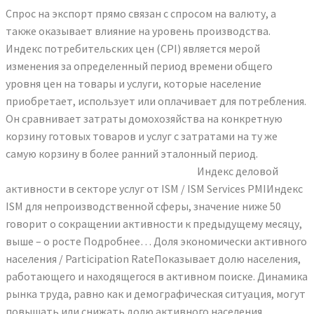
Спрос на экспорт прямо связан с спросом на валюту, а
также оказывает влияние на уровень производства.
Индекс потребительских цен (CPI) является мерой
изменения за определенный период времени общего
уровня цен на товары и услуги, которые население
приобретает, использует или оплачивает для потребления.
Он сравнивает затраты домохозяйства на конкретную
корзину готовых товаров и услуг с затратами на ту же
самую корзину в более ранний эталонный период.
телетрейд экономический календарь
Индекс деловой
активности в секторе услуг от ISM / ISM Services PMIИндекс
ISM для непроизводственной сферы, значение ниже 50
говорит о сокращении активности к предыдущему месяцу,
выше – о росте Подробнее… Доля экономически активного
населения / Participation RateПоказывает долю населения,
работающего и находящегося в активном поиске. Динамика
рынка труда, равно как и демографическая ситуация, могут
повышать или снижать долю активного населения.