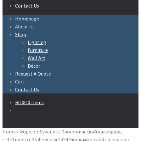
Contact Us
Homepage
About Us
Shop
Lighting
Furniture
Wall Art
Décor
Request A Quote
Cart
Contact Us
R
0.00
0 items
Home
/
Форекс обучение
/
Экономический календарь
TeleTrade от 23 февраля 2024 Экономический календарь