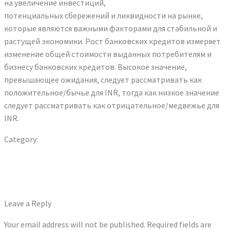
на увеличение инвестиций,
https://goforex.info/
потенциальных сбережений и ликвидности на рынке,
которые являются важными факторами для стабильной и
растущей экономики. Рост банковских кредитов измеряет
изменение общей стоимости выданных потребителям и
бизнесу банковских кредитов. Высокое значение,
превышающее ожидания, следует рассматривать как
положительное/бычье для INR, тогда как низкое значение
следует рассматривать как отрицательное/медвежье для
INR.
Category:
Форекс обучение
Previous
Post
Glory Casino Bangladesh: A Brand New Level Of Online Casino
post:
In B
navigation
Next
As Melhores Caça-níqueis At The Apostas Esportivas Por
post:
Dinheiro Rea
Leave a Reply
Your email address will not be published.
Required fields are