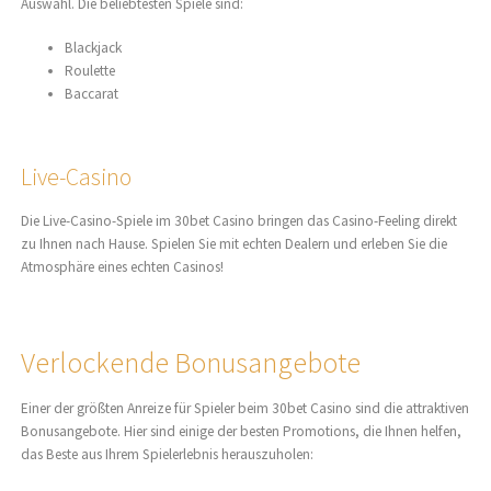
Auswahl. Die beliebtesten Spiele sind:
Blackjack
Roulette
Baccarat
Live-Casino
Die Live-Casino-Spiele im 30bet Casino bringen das Casino-Feeling direkt
zu Ihnen nach Hause. Spielen Sie mit echten Dealern und erleben Sie die
Atmosphäre eines echten Casinos!
Verlockende Bonusangebote
Einer der größten Anreize für Spieler beim 30bet Casino sind die attraktiven
Bonusangebote. Hier sind einige der besten Promotions, die Ihnen helfen,
das Beste aus Ihrem Spielerlebnis herauszuholen: