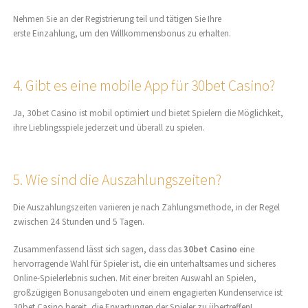
Nehmen Sie an der Registrierung teil und tätigen Sie Ihre
30bet deutschland
erste Einzahlung, um den Willkommensbonus zu erhalten.
4. Gibt es eine mobile App für 30bet Casino?
Ja, 30bet Casino ist mobil optimiert und bietet Spielern die Möglichkeit,
ihre Lieblingsspiele jederzeit und überall zu spielen.
5. Wie sind die Auszahlungszeiten?
Die Auszahlungszeiten variieren je nach Zahlungsmethode, in der Regel
zwischen 24 Stunden und 5 Tagen.
Zusammenfassend lässt sich sagen, dass das
30bet Casino
eine
hervorragende Wahl für Spieler ist, die ein unterhaltsames und sicheres
Online-Spielerlebnis suchen. Mit einer breiten Auswahl an Spielen,
großzügigen Bonusangeboten und einem engagierten Kundenservice ist
30bet Casino bereit, die Erwartungen der Spieler zu übertreffen!