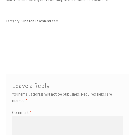
Category:
30betdeutschland.com
Post
Previous
Next
30bet Een Uitgebreide
Guts Casino Experience the Thrill of
post:
post:
Beoordeling van het Monetaire
Winning
navigation
Spelplatform
Leave a Reply
Your email address will not be published.
Required fields are
marked
*
Comment
*