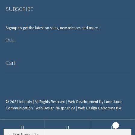
SUBSCRIBE
Signup to get the latest on sales, new releases and more…
EMAIL
Cart
© 2021 Infinoty | All Rights Reserved | Web Development by Lime Juice
Communication | Web Design Nelspruit ZA | Web Design Gaborone BW
0
Search
Search