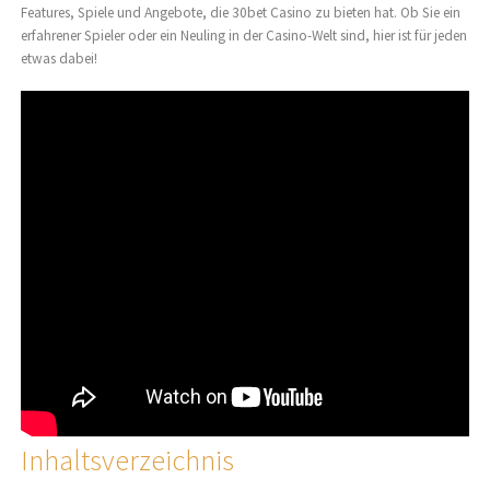
Features, Spiele und Angebote, die 30bet Casino zu bieten hat. Ob Sie ein
erfahrener Spieler oder ein Neuling in der Casino-Welt sind, hier ist für jeden
etwas dabei!
Inhaltsverzeichnis