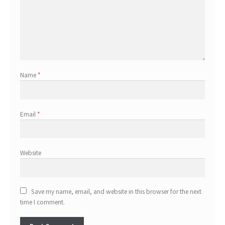
Name
*
Email
*
Website
Save my name, email, and website in this browser for the next
time I comment.