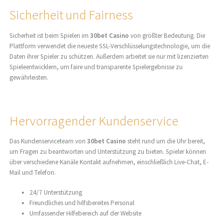
Sicherheit und Fairness
Sicherheit ist beim Spielen im
30bet Casino
von größter Bedeutung. Die
Plattform verwendet die neueste SSL-Verschlüsselungstechnologie, um die
Daten ihrer Spieler zu schützen. Außerdem arbeitet sie nur mit lizenzierten
Spieleentwicklern, um faire und transparente Spielergebnisse zu
gewährleisten.
Hervorragender Kundenservice
Das Kundenserviceteam von
30bet Casino
steht rund um die Uhr bereit,
um Fragen zu beantworten und Unterstützung zu bieten. Spieler können
über verschiedene Kanäle Kontakt aufnehmen, einschließlich Live-Chat, E-
Mail und Telefon.
24/7 Unterstützung
Freundliches und hilfsbereites Personal
Umfassender Hilfebereich auf der Website