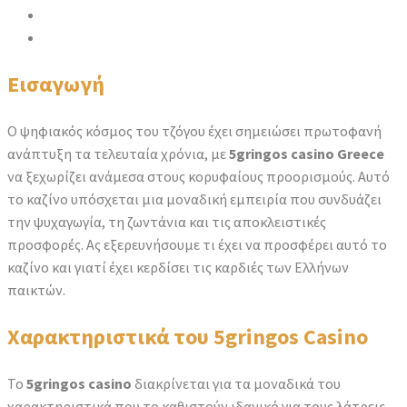
Συχνές Ερωτήσεις
Συμπέρασμα
Εισαγωγή
Ο ψηφιακός κόσμος του τζόγου έχει σημειώσει πρωτοφανή
ανάπτυξη τα τελευταία χρόνια, με
5gringos casino Greece
να ξεχωρίζει ανάμεσα στους κορυφαίους προορισμούς. Αυτό
το καζίνο υπόσχεται μια μοναδική εμπειρία που συνδυάζει
την ψυχαγωγία, τη ζωντάνια και τις αποκλειστικές
προσφορές. Ας εξερευνήσουμε τι έχει να προσφέρει αυτό το
καζίνο και γιατί έχει κερδίσει τις καρδιές των Ελλήνων
παικτών.
Χαρακτηριστικά του 5gringos Casino
Το
5gringos casino
διακρίνεται για τα μοναδικά του
χαρακτηριστικά που το καθιστούν ιδανικό για τους λάτρεις