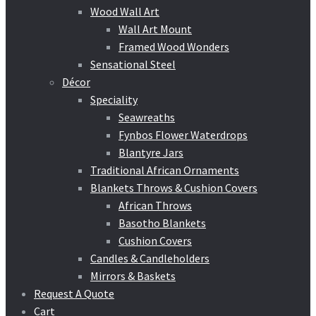
Wood Wall Art
Wall Art Mount
Framed Wood Wonders
Sensational Steel
Décor
Speciality
Seawreaths
Fynbos Flower Waterdrops
Blantyre Jars
Traditional African Ornaments
Blankets Throws & Cushion Covers
African Throws
Basotho Blankets
Cushion Covers
Candles & Candleholders
Mirrors & Baskets
Request A Quote
Cart