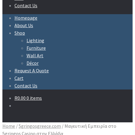
Contact Us
Homepage
About Us
Shop
Lighting
Furniture
Wall Art
Décor
Request A Quote
Cart
Contact Us
R
0.00
0 items
Home
/
5gringosgreece.com
/
Μαγευτική Εμπειρία στο
5gringos Casino στην Ελλάδα