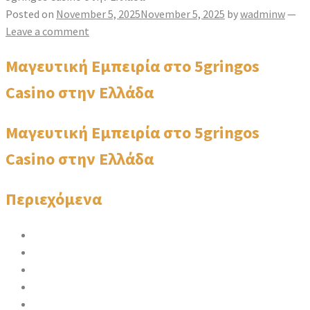
Posted on
November 5, 2025
November 5, 2025
by
wadminw
—
Leave a comment
Μαγευτική Εμπειρία στο 5gringos
Casino στην Ελλάδα
Μαγευτική Εμπειρία στο 5gringos
Casino στην Ελλάδα
Περιεχόμενα
Εισαγωγή
Χαρακτηριστικά του 5gringos Casino
Παιχνίδια που προσφέρονται
Μπόνους και Προσφορές
Επιλογές Πληρωμής