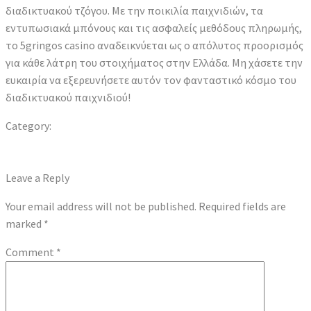
διαδικτυακού τζόγου. Με την ποικιλία παιχνιδιών, τα
εντυπωσιακά μπόνους και τις ασφαλείς μεθόδους πληρωμής,
το 5gringos casino αναδεικνύεται ως ο απόλυτος προορισμός
για κάθε λάτρη του στοιχήματος στην Ελλάδα. Μη χάσετε την
ευκαιρία να εξερευνήσετε αυτόν τον φανταστικό κόσμο του
διαδικτυακού παιχνιδιού!
Category:
5gringosgreece.com
Previous
Post
Μοναδικές Εμπειρίες στο Posido Casino
post:
Next
Die Faszination des Onlinespiels in meinem virtuellen Casino
navigation
post:
Leave a Reply
Your email address will not be published.
Required fields are
marked
*
Comment
*