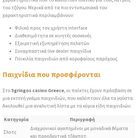
του τζόγου. Μερικά από τα πιο εντυπωσιακά του
χαρακτηριστικά περιλαμβάνουν:
Φιλικό προς τον χρήστη interface
Διαθεσιμότητα σε κινητές συσκευές
Εξαιρετική εξυπηρέτηση πελατών
Συναρπαστικά live dealer παιχνίδια
Ποικιλία παιχνιδιών από κορυφαίους παρόχους
Παιχνίδια που προσφέρονται
Στο
5gringos casino Greece
, οι παίκτες έχουν πρόσβαση σε
μια εκτενή γκάμα παιχνιδιών, που καλύπτουν όλα τα γούστα.
Ακολουθεί μια αναλυτική λίστα με τα κύρια είδη παιχνιδιών:
Κατηγορία
Περιγραφή
Διαχρονικοί αγαπημένοι με μοναδικά θέματα
Σλοτς
και προοδευτικά τζάκποτ.