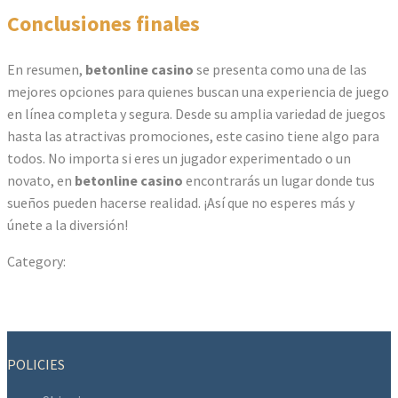
Conclusiones finales
En resumen,
betonline casino
se presenta como una de las
mejores opciones para quienes buscan una experiencia de juego
en línea completa y segura. Desde su amplia variedad de juegos
hasta las atractivas promociones, este casino tiene algo para
todos. No importa si eres un jugador experimentado o un
novato, en
betonline casino
encontrarás un lugar donde tus
sueños pueden hacerse realidad. ¡Así que no esperes más y
únete a la diversión!
Category:
Uncategorized
Previous
Post
Totogaming il brivido dell’azzardo che trasforma il destino
post:
Next
Megapari Güncel Giriş ile Kazanmanın Yenilikçi Yolları
navigation
post:
POLICIES