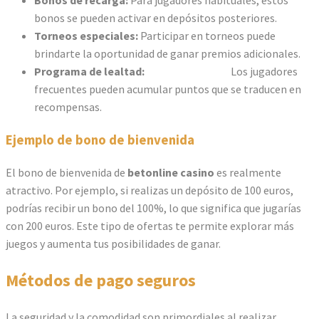
bonos se pueden activar en depósitos posteriores.
Torneos especiales:
Participar en torneos puede
brindarte la oportunidad de ganar premios adicionales.
Programa de lealtad:
betonline casino
Los jugadores
frecuentes pueden acumular puntos que se traducen en
recompensas.
Ejemplo de bono de bienvenida
El bono de bienvenida de
betonline casino
es realmente
atractivo. Por ejemplo, si realizas un depósito de 100 euros,
podrías recibir un bono del 100%, lo que significa que jugarías
con 200 euros. Este tipo de ofertas te permite explorar más
juegos y aumenta tus posibilidades de ganar.
Métodos de pago seguros
La seguridad y la comodidad son primordiales al realizar