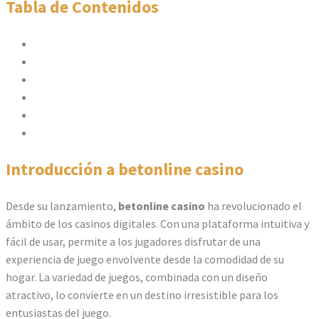
Tabla de Contenidos
Introducción a betonline casino
Juegos populares en betonline casino
Promociones y bonos atractivos
Métodos de pago seguros
Atención al cliente excepcional
Conclusiones finales
Introducción a betonline casino
Desde su lanzamiento,
betonline casino
ha revolucionado el
ámbito de los casinos digitales. Con una plataforma intuitiva y
fácil de usar, permite a los jugadores disfrutar de una
experiencia de juego envolvente desde la comodidad de su
hogar. La variedad de juegos, combinada con un diseño
atractivo, lo convierte en un destino irresistible para los
entusiastas del juego.