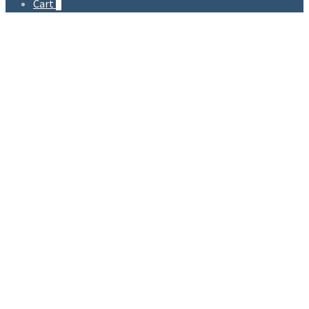
Cart
0