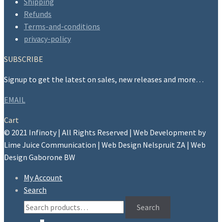
Shipping
Refunds
Terms-and-conditions
privacy-policy
SUBSCRIBE
Signup to get the latest on sales, new releases and more…
EMAIL
Cart
© 2021 Infinoty | All Rights Reserved | Web Development by
Lime Juice Communication | Web Design Nelspruit ZA | Web
Design Gaborone BW
My Account
Search
Search
Search
for: