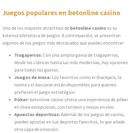
Juegos populares en betonline casino
Uno de los mayores atractivos de
betonline casino
es su
extensa biblioteca de juegos. A continuación, se presentan
algunos de los juegos más destacados que puedes encontrar:
Tragaperras:
Con una amplia gama de tragaperras,
desde las clásicas hasta las más modernas, hay opciones
para todos los gustos.
Juegos de mesa:
Los favoritos como el blackjack, la
ruleta y el baccarat están disponibles para quienes
prefieren el juego estratégico.
Póker:
betonline casino ofrece una experiencia de póker
en línea excepcional, con torneos y mesas en vivo.
Apuestas deportivas:
Además de los juegos de casino,
puedes apostar en tus deportes favoritos, lo que añade
otra capa de emoción.