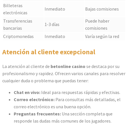
Billeteras
Inmediato
Bajas comisiones
electrónicas
Transferencias
Puede haber
1-3 días
bancarias
comisiones
Criptomonedas
Inmediato
Varía según la red
Atención al cliente excepcional
La atención al cliente de
betonline casino
se destaca por su
profesionalismo y rapidez. Ofrecen varios canales para resolver
cualquier duda o problema que puedas tener:
Chat en vivo:
Ideal para respuestas rápidas y efectivas.
Correo electrónico:
Para consultas más detalladas, el
correo electrónico es una buena opción.
Preguntas frecuentes:
Una sección completa que
responde las dudas más comunes de los jugadores.