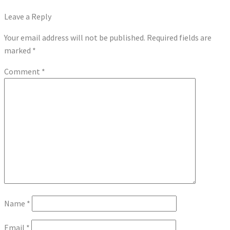
navigation
Next
İdman Mərcləri Və Onlayn Kazino 500 Bonus Qazanın Başlanğıc
post:
Leave a Reply
Your email address will not be published.
Required fields are
marked
*
Comment
*
Name
*
Email
*