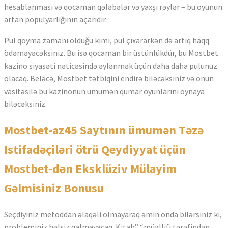
hesablanması və qocaman qələbələr və yaxşı rəylər – bu oyunun
artan populyarlığının açarıdır.
Pul qoyma zamanı olduğu kimi, pul çıxararkən də artıq haqq
ödəməyəcəksiniz. Bu isə qocaman bir üstünlükdür, bu Mostbet
kazino siyasəti nəticəsində əylənmək üçün daha daha pulunuz
olacaq. Beləcə, Mostbet tətbiqini endirə biləcəksiniz və onun
vasitəsilə bu kazinonun ümumən qumar oyunlarını oynaya
biləcəksiniz.
Mostbet-az45 Saytının ümumən Təzə
Istifadəçiləri ötrü Qeydiyyat üçün
Mostbet-dən Eksklüziv Mülayim
Gəlmisiniz Bonusu
Seçdiyiniz metoddan əlaqəli olmayaraq əmin onda bilərsiniz ki,
probleminiz həlsiz qalmayacaq. Kitab” “müəllifi tərəfindən