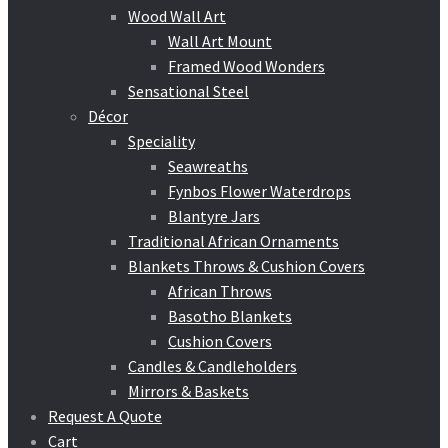
Wood Wall Art
Wall Art Mount
Framed Wood Wonders
Sensational Steel
Décor
Speciality
Seawreaths
Fynbos Flower Waterdrops
Blantyre Jars
Traditional African Ornaments
Blankets Throws & Cushion Covers
African Throws
Basotho Blankets
Cushion Covers
Candles & Candleholders
Mirrors & Baskets
Request A Quote
Cart