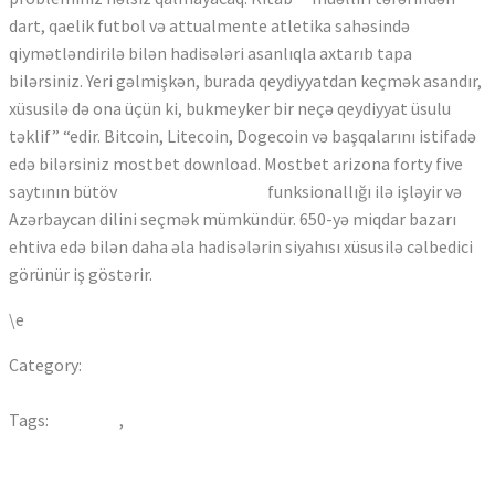
dart, qaelik futbol və attualmente atletika sahəsində
qiymətləndirilə bilən hadisələri asanlıqla axtarıb tapa
bilərsiniz. Yeri gəlmişkən, burada qeydiyyatdan keçmək asandır,
xüsusilə də ona üçün ki, bukmeyker bir neçə qeydiyyat üsulu
təklif” “edir. Bitcoin, Litecoin, Dogecoin və başqalarını istifadə
edə bilərsiniz mostbet download. Mostbet arizona forty five
saytının bütöv
mostbet nepal net
funksionallığı ilə işləyir və
Azərbaycan dilini seçmək mümkündür. 650-yə miqdar bazarı
ehtiva edə bilən daha əla hadisələrin siyahısı xüsusilə cəlbedici
görünür iş göstərir.
\e
Category:
Mostbet Azerbaycan ᐈ Onlayn Casino Oynayın
Mostbet Nadir Sayt Α Σ Ολυμπιακος Βολου 1937 - 876
Tags:
mostbet
,
mostbet AZ
Previous
Post
Обзор Партнерской Программы Mostbet Partners В 2023
post:
Году До 60% Доход