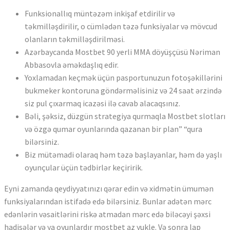
Funksionallıq müntəzəm inkişaf etdirilir və
təkmilləşdirilir, o cümlədən təzə funksiyalar və mövcud
olanların təkmilləşdirilməsi.
Azərbaycanda Mostbet 90 yerli MMA döyüşçüsü Nəriman
Abbasovla əməkdaşlıq edir.
Yoxlamadan keçmək üçün pasportunuzun fotoşəkillərini
bukmeker kontoruna göndərməlisiniz və 24 saat ərzində
siz pul çıxarmaq icazəsi ilə cavab alacaqsınız.
Bəli, şəksiz, düzgün strategiya qurmaqla Mostbet slotları
və özgə qumar oyunlarında qazanan bir plan” “qura
bilərsiniz.
Biz mütəmadi olaraq həm təzə başlayanlar, həm də yaşlı
oyunçular üçün tədbirlər keçiririk.
Eyni zamanda qeydiyyatınızı qərar edin və xidmətin ümumən
funksiyalarından istifadə edə bilərsiniz. Bunlar adətən mərc
edənlərin vəsaitlərini riskə atmadan mərc edə biləcəyi şəxsi
hadisələr və ya oyunlardır mostbet az yukle. Və sonra lap