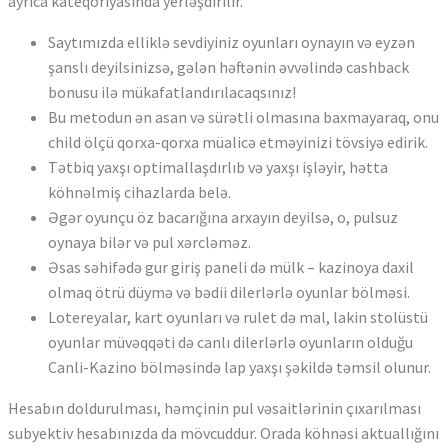
ayrıca kateqoriyasında yerləşdirilir.
Saytımızda elliklə sevdiyiniz oyunları oynayın və eyzən
şanslı deyilsinizsə, gələn həftənin əvvəlində cashback
bonusu ilə mükafatlandırılacaqsınız!
Bu metodun ən asan və sürətli olmasına baxmayaraq, onu
child ölçü qorxa-qorxa müalicə etməyinizi tövsiyə edirik.
Tətbiq yaxşı optimallaşdırlıb və yaxşı işləyir, hətta
köhnəlmiş cihazlarda belə.
Əgər oyunçu öz bacarığına arxayın deyilsə, o, pulsuz
oynaya bilər və pul xərcləməz.
Əsas səhifədə gur giriş paneli də mülk – kazinoya daxil
olmaq ötrü düymə və bədii dilerlərlə oyunlar bölməsi.
Lotereyalar, kart oyunları və rulet də mal, lakin stolüstü
oyunlar müvəqqəti də canlı dilerlərlə oyunların olduğu
Canli-Kazino bölməsində lap yaxşı şəkildə təmsil olunur.
Hesabın doldurulması, həmçinin pul vəsaitlərinin çıxarılması
subyektiv hesabınızda da mövcuddur. Orada köhnəsi aktuallığını