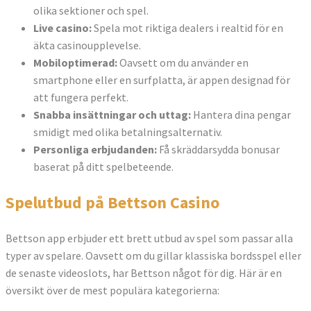
olika sektioner och spel.
Live casino:
Spela mot riktiga dealers i realtid för en
äkta casinoupplevelse.
Mobiloptimerad:
Oavsett om du använder en
smartphone eller en surfplatta, är appen designad för
att fungera perfekt.
Snabba insättningar och uttag:
Hantera dina pengar
smidigt med olika betalningsalternativ.
Personliga erbjudanden:
Få skräddarsydda bonusar
baserat på ditt spelbeteende.
Spelutbud på Bettson Casino
Bettson app erbjuder ett brett utbud av spel som passar alla
typer av spelare. Oavsett om du gillar klassiska bordsspel eller
de senaste videoslots, har Bettson något för dig. Här är en
översikt över de mest populära kategorierna: