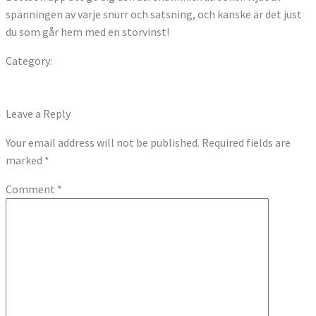
spänningen av varje snurr och satsning, och kanske är det just
du som går hem med en storvinst!
Category:
bettsonsverige.com
Previous
Post
Bettson Casino En Magisk Verden av Spenning og Gevinst
post:
Next
La revolución de Bono Bettson transforma el juego en pasión
navigation
post:
Leave a Reply
Your email address will not be published.
Required fields are
marked
*
Comment
*