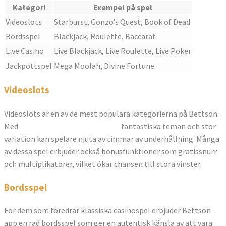
Kategori
Exempel på spel
Videoslots
Starburst, Gonzo’s Quest, Book of Dead
Bordsspel
Blackjack, Roulette, Baccarat
Live Casino
Live Blackjack, Live Roulette, Live Poker
Jackpottspel
Mega Moolah, Divine Fortune
Videoslots
Videoslots är en av de mest populära kategorierna på Bettson.
Med
https://bettsonsverige.com/
fantastiska teman och stor
variation kan spelare njuta av timmar av underhållning. Många
av dessa spel erbjuder också bonusfunktioner som gratissnurr
och multiplikatorer, vilket ökar chansen till stora vinster.
Bordsspel
För dem som föredrar klassiska casinospel erbjuder Bettson
app en rad bordsspel som ger en autentisk känsla av att vara