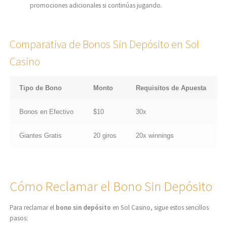
promociones adicionales si continúas jugando.
Comparativa de Bonos Sin Depósito en Sol
Casino
Tipo de Bono
Monto
Requisitos de Apuesta
Bonos en Efectivo
$10
30x
Giantes Gratis
20 giros
20x winnings
Cómo Reclamar el Bono Sin Depósito
Para reclamar el
bono sin depósito
en Sol Casino, sigue estos sencillos
pasos: