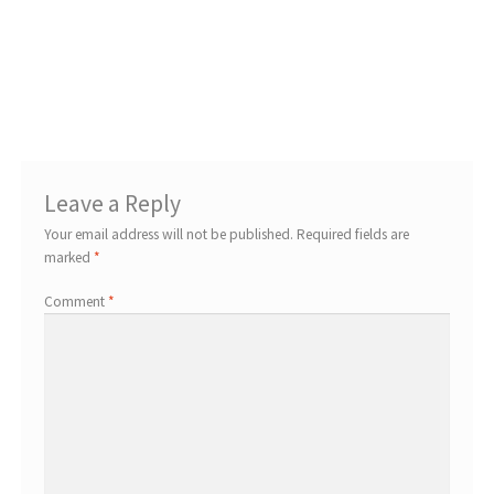
Post
Previous
Next
Gold Blitz Extreme Unleashing the
Exklusive Sol Casino Bonuscodes für
post:
post:
Power of Fortune
Bestandskunden enthüllt
navigation
Leave a Reply
Your email address will not be published.
Required fields are
marked
*
Comment
*