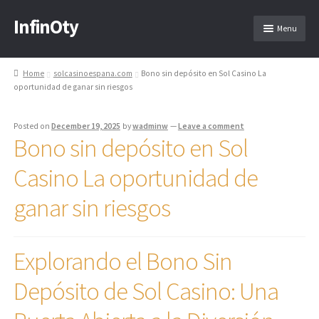
InfinOty
Skip
Skip
Menu
to
to
navigation
content
Home
solcasinoespana.com
Bono sin depósito en Sol Casino La
oportunidad de ganar sin riesgos
Posted on
December 19, 2025
by
wadminw
—
Leave a comment
Bono sin depósito en Sol
Casino La oportunidad de
ganar sin riesgos
Explorando el Bono Sin
Depósito de Sol Casino: Una