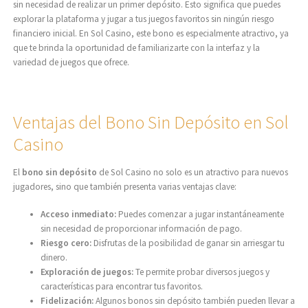
sin necesidad de realizar un primer depósito. Esto significa que puedes
explorar la plataforma y jugar a tus juegos favoritos sin ningún riesgo
financiero inicial. En Sol Casino, este bono es especialmente atractivo, ya
que te brinda la oportunidad de familiarizarte con la interfaz y la
variedad de juegos que ofrece.
Ventajas del Bono Sin Depósito en Sol
Casino
El
bono sin depósito
de Sol Casino no solo es un atractivo para nuevos
jugadores, sino que también presenta varias ventajas clave:
Acceso inmediato:
Puedes comenzar a jugar instantáneamente
sin necesidad de proporcionar información de pago.
Riesgo cero:
Disfrutas de la posibilidad de ganar sin arriesgar tu
dinero.
Exploración de juegos:
Te permite probar diversos juegos y
características para encontrar tus favoritos.
Fidelización:
Algunos bonos sin depósito también pueden llevar a