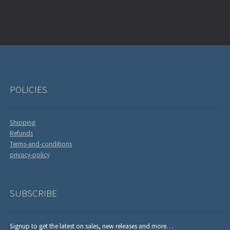
POLICIES
Shipping
Refunds
Terms-and-conditions
privacy-policy
SUBSCRIBE
Signup to get the latest on sales, new releases and more…