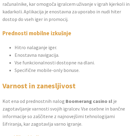
računalnike, kar omogoča igralcem uživanje v igrah kjerkoli in
kadarkoli. Aplikacija je enostavna za uporabo in nudi hiter
dostop do vseh iger in promocij.
Prednosti mobilne izkušnje
Hitro nalaganje iger.
Enostavna navigacija.
Vse funkcionalnosti dostopne na dlani.
Specifične mobile-only bonuse.
Varnost in zanesljivost
Kot ena od prednostnih nalog
Boomerang casino sl
je
zagotavljanje varnosti svojih igralcev. Vse osebne in bančne
informacije so zaščitene z najnovejšimi tehnologijami
šifriranja, kar zagotavlja varno igranje.