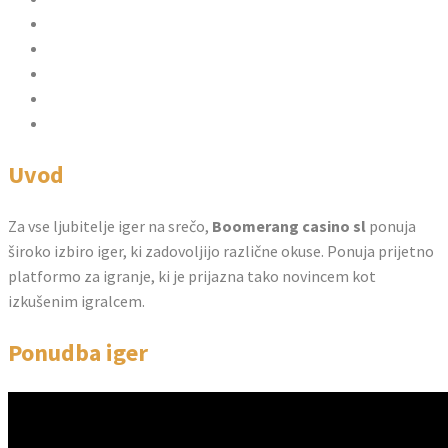
Ponudba iger
Bonusi in promocije
Mobilna izkušnja
Varnost in zanesljivost
Zaključek
Uvod
Za vse ljubitelje iger na srečo,
Boomerang casino sl
ponuja
široko izbiro iger, ki zadovoljijo različne okuse. Ponuja prijetno
platformo za igranje, ki je prijazna tako novincem kot
izkušenim igralcem.
Ponudba iger