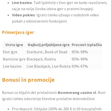
Live kazino
: Tudi ljubitelji v živo iger ne bodo razočarani,
saj je na voljo široka izbira iger s pravimi krupjeji.
Video pokies
: Igralci lahko uživajo v sodobnih video
pokah z edinstvenimi funkcijami.
Primerjava iger
Vrsta igre
Najbolj priljubljene igre
Procent izplačila
Slot igre
Starburst, Book of Dead
95%-98%
Namizne igre
Blackjack, Ruleta
95%-99%
Live kazino
Live Blackjack, Live Ruleta
93%-97%
Bonusi in promocije
Bonusi so ključni del privlačnosti
Boomerang casino sl
. Novi
igralci lahko izkoristijo številne privlačne dobrodošlice:
Prvi depozit: Obljuba 100% do 200 € in 50 brezplačnih