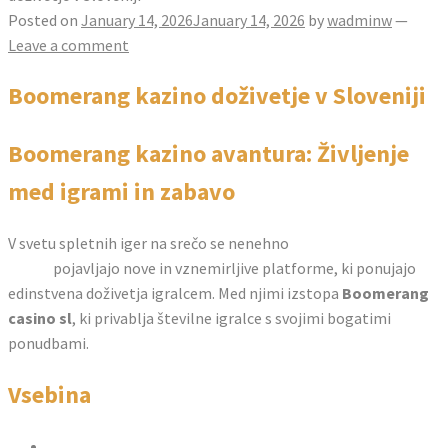
Posted on
January 14, 2026
January 14, 2026
by
wadminw
—
Leave a comment
Boomerang kazino doživetje v Sloveniji
Boomerang kazino avantura: Življenje
med igrami in zabavo
V svetu spletnih iger na srečo se nenehno
boomerang casino
bonus
pojavljajo nove in vznemirljive platforme, ki ponujajo
edinstvena doživetja igralcem. Med njimi izstopa
Boomerang
casino sl
, ki privablja številne igralce s svojimi bogatimi
ponudbami.
Vsebina
Uvod