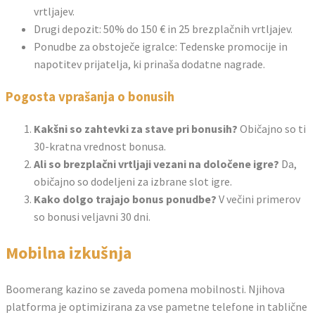
vrtljajev.
Drugi depozit: 50% do 150 € in 25 brezplačnih vrtljajev.
Ponudbe za obstoječe igralce: Tedenske promocije in
napotitev prijatelja, ki prinaša dodatne nagrade.
Pogosta vprašanja o bonusih
Kakšni so zahtevki za stave pri bonusih?
Običajno so ti
30-kratna vrednost bonusa.
Ali so brezplačni vrtljaji vezani na določene igre?
Da,
običajno so dodeljeni za izbrane slot igre.
Kako dolgo trajajo bonus ponudbe?
V večini primerov
so bonusi veljavni 30 dni.
Mobilna izkušnja
Boomerang kazino se zaveda pomena mobilnosti. Njihova
platforma je optimizirana za vse pametne telefone in tablične