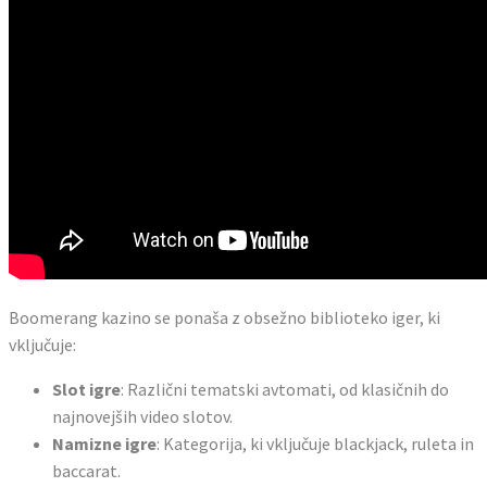
Boomerang kazino se ponaša z obsežno biblioteko iger, ki
vključuje:
Slot igre
: Različni tematski avtomati, od klasičnih do
najnovejših video slotov.
Namizne igre
: Kategorija, ki vključuje blackjack, ruleta in
baccarat.