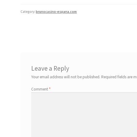
Category:
brunocasino-espana.com
Post
Previous
Bruno Casino Erfahrungen die Geheimnisse hinter dem Spielspaß e
post:
navigation
Leave a Reply
Your email address will not be published.
Required fields are 
Comment
*