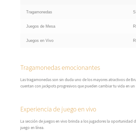
Tragamonedas
S
Juegos de Mesa
R
Juegos en Vivo
R
Tragamonedas emocionantes
Las tragamonedas son sin duda uno de los mayores atractivos de Bru
cuentan con jackpots progresivos que pueden cambiar tu vida en un i
Experiencia de juego en vivo
La sección de juegos en vivo brinda a los jugadores la oportunidad d
juego en línea.