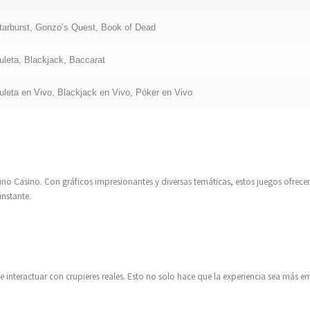
tarburst, Gonzo’s Quest, Book of Dead
uleta, Blackjack, Baccarat
uleta en Vivo, Blackjack en Vivo, Póker en Vivo
no Casino. Con gráficos impresionantes y diversas temáticas, estos juegos ofrec
nstante.
e interactuar con crupieres reales. Esto no solo hace que la experiencia sea más