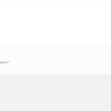
Next
nthüllen
Manga Casi
post:
marked
*