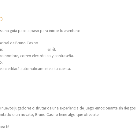
o
es una guía paso a paso para iniciar tu aventura:
incipal de Bruno Casino.
lic
bruno casino application
en él.
mo nombre, correo electrónico y contraseña.
o.
se acreditará automáticamente a tu cuenta.
 nuevos jugadores disfrutar de una experiencia de juego emocionante sin riesgos
entado o un novato, Bruno Casino tiene algo que ofrecerte.
ra ti!