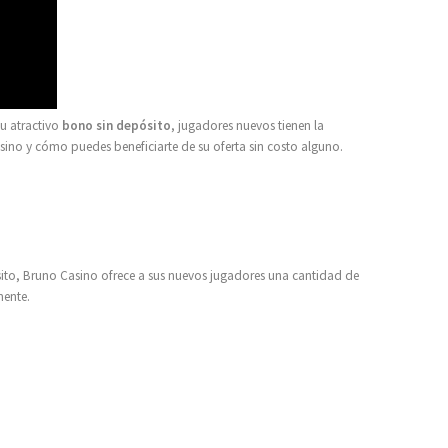
u atractivo
bono sin depósito
, jugadores nuevos tienen la
asino y cómo puedes beneficiarte de su oferta sin costo alguno.
ósito, Bruno Casino ofrece a sus nuevos jugadores una cantidad de
mente.