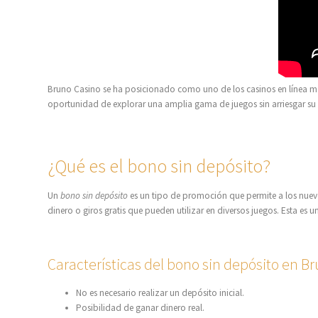
Bruno Casino se ha posicionado como uno de los casinos en línea má
oportunidad de explorar una amplia gama de juegos sin arriesgar su p
¿Qué es el bono sin depósito?
Un
bono sin depósito
es un tipo de promoción que permite a los nuevos
dinero o giros gratis que pueden utilizar en diversos juegos. Esta e
Características del bono sin depósito en B
No es necesario realizar un depósito inicial.
Posibilidad de ganar dinero real.