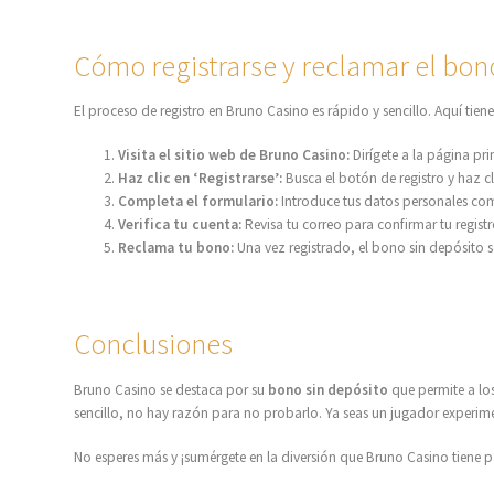
Cómo registrarse y reclamar el bon
El proceso de registro en Bruno Casino es rápido y sencillo. Aquí tien
Visita el sitio web de Bruno Casino:
Dirígete a la página pr
Haz clic en ‘Registrarse’:
Busca el botón de registro y haz c
Completa el formulario:
Introduce tus datos personales co
Verifica tu cuenta:
Revisa tu correo para confirmar tu registr
Reclama tu bono:
Una vez registrado, el bono sin depósito 
Conclusiones
Bruno Casino se destaca por su
bono sin depósito
que permite a los
sencillo, no hay razón para no probarlo. Ya seas un jugador experim
No esperes más y ¡sumérgete en la diversión que Bruno Casino tiene pa