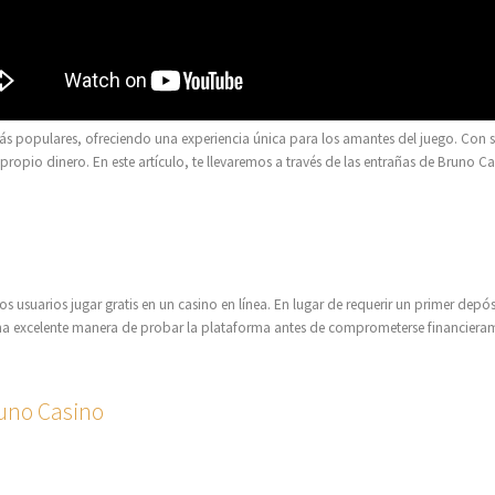
s populares, ofreciendo una experiencia única para los amantes del juego. Con s
ropio dinero. En este artículo, te llevaremos a través de las entrañas de Bruno C
 usuarios jugar gratis en un casino en línea. En lugar de requerir un primer dep
s una excelente manera de probar la plataforma antes de comprometerse financiera
runo Casino