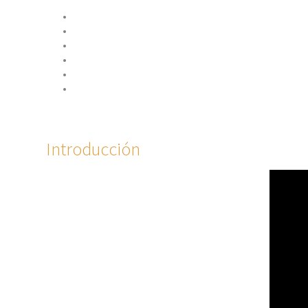
Introducción
¿Qué es el bono sin depósito?
Ventajas del bono sin depósito
Juegos disponibles en Bruno Casino
Cómo registrarse y reclamar el bono
Conclusiones
Introducción