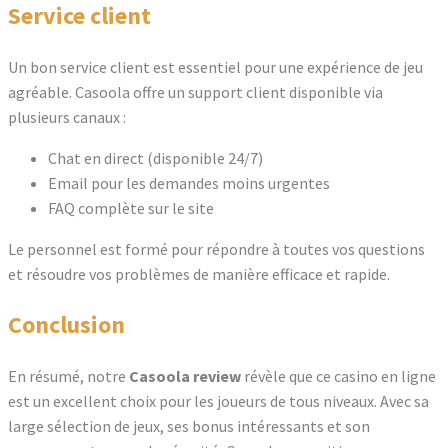
Service client
Un bon service client est essentiel pour une expérience de jeu
agréable. Casoola offre un support client disponible via
plusieurs canaux :
Chat en direct (disponible 24/7)
Email pour les demandes moins urgentes
FAQ complète sur le site
Le personnel est formé pour répondre à toutes vos questions
et résoudre vos problèmes de manière efficace et rapide.
Conclusion
En résumé, notre
Casoola review
révèle que ce casino en ligne
est un excellent choix pour les joueurs de tous niveaux. Avec sa
large sélection de jeux, ses bonus intéressants et son