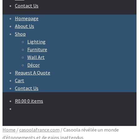
Contact Us
Homepage
About Us
Shop
Lighting
Furniture
Wall Art
Décor
Request A Quote
Cart
Contact Us
R
0.00
0 items
Home
/
casoolafrance.com
/
Casoola révélée un monde
d’étonnements et de gains inattendus