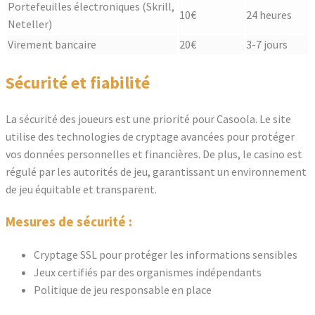
Portefeuilles électroniques (Skrill,
10€
24 heures
Neteller)
Virement bancaire
20€
3-7 jours
Sécurité et fiabilité
La sécurité des joueurs est une priorité pour Casoola. Le site
utilise des technologies de cryptage avancées pour protéger
vos données personnelles et financières. De plus, le casino est
régulé par les autorités de jeu, garantissant un environnement
de jeu équitable et transparent.
Mesures de sécurité :
Cryptage SSL pour protéger les informations sensibles
Jeux certifiés par des organismes indépendants
Politique de jeu responsable en place