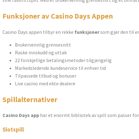
Funksjoner av Casino Days Appen
Casino Days appen tilbyr en rekke
funksjoner
som gjør den til e
Brukervennlig grensesnitt
Raske innskudd og uttak
22 forskjellige betalingsmetoder tilgjengelig
Markedsledende kundeservice til enhver tid
Tilpassede tilbud og bonuser
Live casino med ekte dealere
Spillalternativer
Casino Days app
har et enormt bibliotek av spill som passer fo
Slotspill