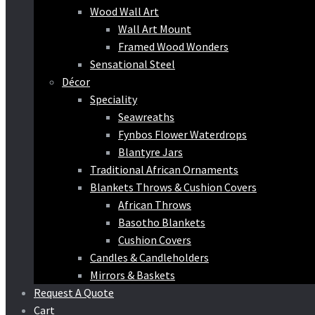
Wood Wall Art
Wall Art Mount
Framed Wood Wonders
Sensational Steel
Décor
Speciality
Seawreaths
Fynbos Flower Waterdrops
Blantyre Jars
Traditional African Ornaments
Blankets Throws & Cushion Covers
African Throws
Basotho Blankets
Cushion Covers
Candles & Candleholders
Mirrors & Baskets
Request A Quote
Cart