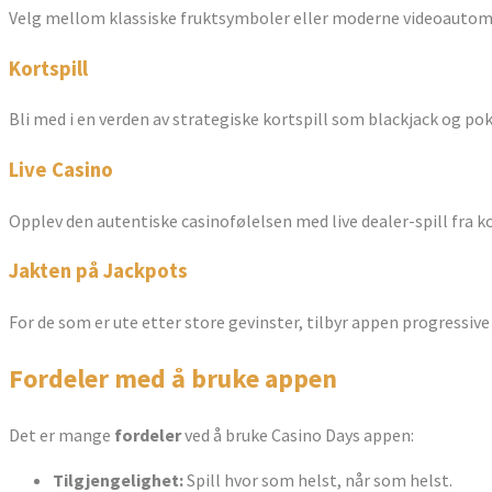
Velg mellom klassiske fruktsymboler eller moderne videoautoma
Kortspill
Bli med i en verden av strategiske kortspill som blackjack og pok
Live Casino
Opplev den autentiske casinofølelsen med live dealer-spill fra k
Jakten på Jackpots
For de som er ute etter store gevinster, tilbyr appen progressive 
Fordeler med å bruke appen
Det er mange
fordeler
ved å bruke Casino Days appen:
Tilgjengelighet:
Spill hvor som helst, når som helst.