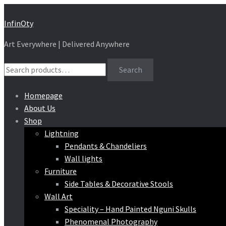
Skip
Skip
InfinOty
to
to
Art Everywhere | Delivered Anywhere
navigation
content
Search
Search
for:
Homepage
About Us
Shop
Lightning
Pendants & Chandeliers
Wall lights
Furniture
Side Tables & Decorative Stools
Wall Art
Speciality – Hand Painted Nguni Skulls
Phenomenal Photography