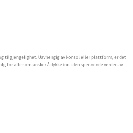
g tilgjengelighet. Uavhengig av konsol eller plattform, er det
valg for alle som ønsker å dykke inn i den spennende verden av