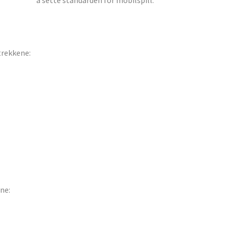
trekkene:
ne: