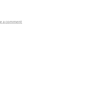
ve a comment