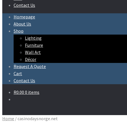
Contact Us
Homepage
About Us
Shop
Lighting
Furniture
Wall Art
Décor
Request A Quote
Cart
Contact Us
R
0.00
0 items
Home
/
casinodaysnorge.net