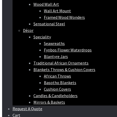
Wood Wall Art
Wall Art Mount
Framed Wood Wonders
Sensational Steel
Décor
Speciality
Seawreaths
Fynbos Flower Waterdrops
Blantyre Jars
Traditional African Ornaments
Blankets Throws & Cushion Covers
African Throws
Basotho Blankets
Cushion Covers
Candles & Candleholders
Mirrors & Baskets
Request A Quote
Cart