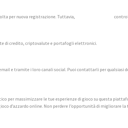
volta per nuova registrazione. Tuttavia,
gamdomitalia.com
controll
 di credito, criptovalute e portafogli elettronici.
 email e tramite i loro canali social. Puoi contattarli per qualsias
co per massimizzare le tue esperienze di gioco su questa piattaf
co d’azzardo online. Non perdere l’opportunità di migliorare la tu