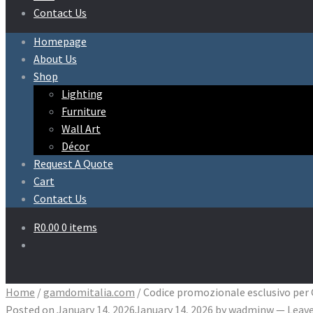
Contact Us
Homepage
About Us
Shop
Lighting
Furniture
Wall Art
Décor
Request A Quote
Cart
Contact Us
R
0.00
0 items
Home
/
gamdomitalia.com
/
Codice promozionale esclusivo per
Posted on
January 14, 2026
January 14, 2026
by
wadminw
—
Leav