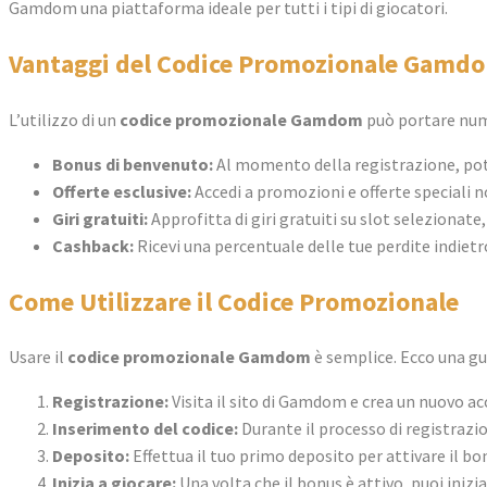
Gamdom una piattaforma ideale per tutti i tipi di giocatori.
Vantaggi del Codice Promozionale Gamd
L’utilizzo di un
codice promozionale Gamdom
può portare nume
Bonus di benvenuto:
Al momento della registrazione, potr
Offerte esclusive:
Accedi a promozioni e offerte speciali n
Giri gratuiti:
Approfitta di giri gratuiti su slot selezionate
Cashback:
Ricevi una percentuale delle tue perdite indietr
Come Utilizzare il Codice Promozionale
Usare il
codice promozionale Gamdom
è semplice. Ecco una gu
Registrazione:
Visita il sito di Gamdom e crea un nuovo ac
Inserimento del codice:
Durante il processo di registrazio
Deposito:
Effettua il tuo primo deposito per attivare il bo
Inizia a giocare:
Una volta che il bonus è attivo, puoi inizi