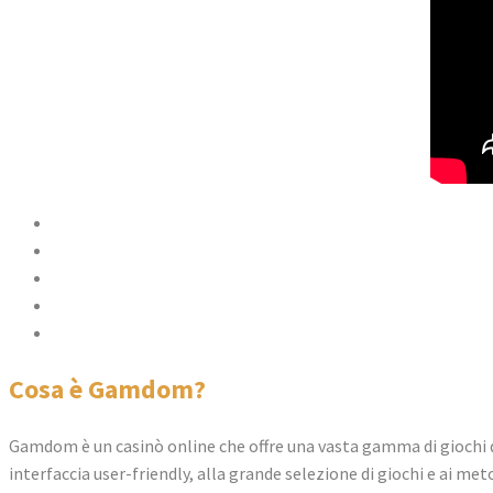
Cosa è Gamdom?
Vantaggi del Codice Promozionale Gamdom
Come Utilizzare il Codice Promozionale
Giochi Disponibili su Gamdom
Domande Frequenti
Cosa è Gamdom?
Gamdom è un casinò online che offre una vasta gamma di giochi d
interfaccia user-friendly, alla grande selezione di giochi e ai m