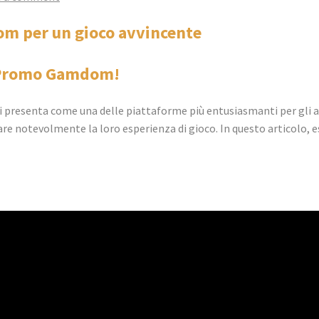
om per un gioco avvincente
ce Promo Gamdom!
i presenta come una delle piattaforme più entusiasmanti per gli a
are notevolmente la loro esperienza di gioco. In questo articolo,