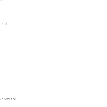
bili:
o protette.