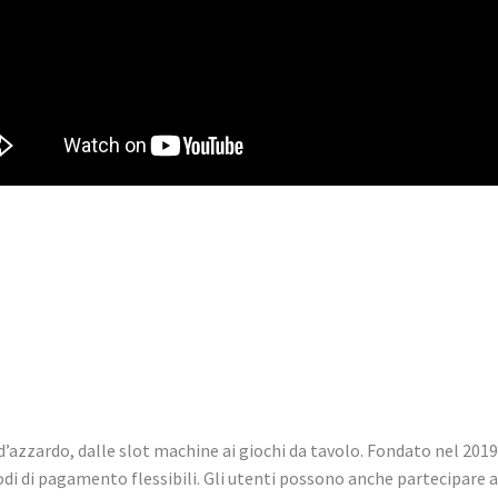
’azzardo, dalle slot machine ai giochi da tavolo. Fondato nel 201
etodi di pagamento flessibili. Gli utenti possono anche partecipare