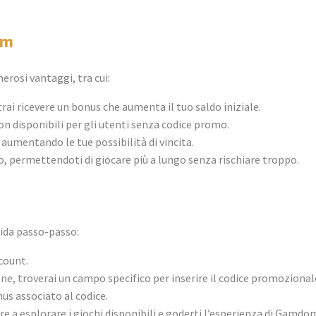
om
rosi vantaggi, tra cui:
ai ricevere un bonus che aumenta il tuo saldo iniziale.
on disponibili per gli utenti senza codice promo.
, aumentando le tue possibilità di vincita.
o, permettendoti di giocare più a lungo senza rischiare troppo.
ida passo-passo:
count.
ne, troverai un campo specifico per inserire il codice promozionale
nus associato al codice.
are a esplorare i giochi disponibili e goderti l’esperienza di Gamdo