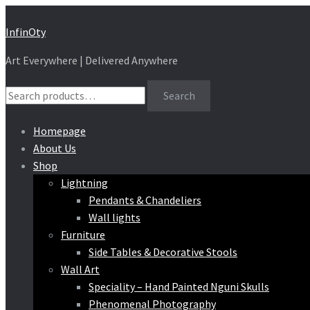
Skip
Skip
InfinOty
to
to
Art Everywhere | Delivered Anywhere
navigation
content
Search
Search
for:
Homepage
About Us
Shop
Lightning
Pendants & Chandeliers
Wall lights
Furniture
Side Tables & Decorative Stools
Wall Art
Speciality – Hand Painted Nguni Skulls
Phenomenal Photography