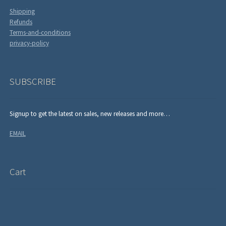
Shipping
Refunds
Terms-and-conditions
privacy-policy
SUBSCRIBE
Signup to get the latest on sales, new releases and more…
EMAIL
Cart