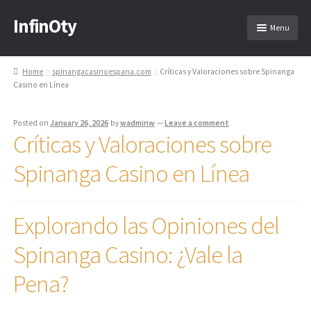
InfinOty
Skip
Skip
Menu
to
to
navigation
content
Home
spinangacasinoespana.com
Críticas y Valoraciones sobre Spinanga
Casino en Línea
Posted on
January 26, 2026
by
wadminw
—
Leave a comment
Críticas y Valoraciones sobre
Spinanga Casino en Línea
Explorando las Opiniones del
Spinanga Casino: ¿Vale la
Pena?