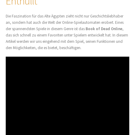
Enthüllt
Die Faszination für das Alte Ägypten zieht nicht nur Geschichtsliebhaber
an, sondern hat auch die Welt der Online-Spielautomaten erobert. Eines
der spannendsten Spiele in diesem Genre ist das
Book of Dead Online
,
das sich schnell zu einem Favoriten unter Spielern entwickelt hat. In diesem
Artikel werden wir uns eingehend mit dem Spiel, seinen Funktionen und
den Möglichkeiten, die es bietet, beschäftigen.