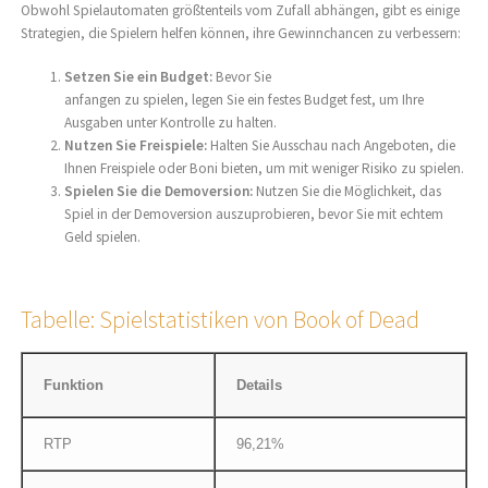
Obwohl Spielautomaten größtenteils vom Zufall abhängen, gibt es einige
Strategien, die Spielern helfen können, ihre Gewinnchancen zu verbessern:
Setzen Sie ein Budget:
Bevor Sie
book of dead online casino
anfangen zu spielen, legen Sie ein festes Budget fest, um Ihre
Ausgaben unter Kontrolle zu halten.
Nutzen Sie Freispiele:
Halten Sie Ausschau nach Angeboten, die
Ihnen Freispiele oder Boni bieten, um mit weniger Risiko zu spielen.
Spielen Sie die Demoversion:
Nutzen Sie die Möglichkeit, das
Spiel in der Demoversion auszuprobieren, bevor Sie mit echtem
Geld spielen.
Tabelle: Spielstatistiken von Book of Dead
Funktion
Details
RTP
96,21%