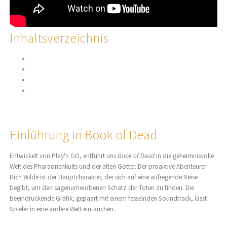
Inhaltsverzeichnis
Einführung in Book of Dead
Spielmechanik und Funktionen
Strategien zum Gewinnen
Häufige Fragen
Einführung in Book of Dead
Entwickelt von Play'n GO, entführt uns
Book of Dead
in die geheimnisvolle
Welt des Pharaonenkults und der alten Götter. Der proaktive Abenteurer
Rich Wilde ist der Hauptcharakter, der sich auf eine aufregende Reise
begibt, um den sagenumwobenen Schatz der Toten zu finden. Die
beeindruckende Grafik, gepaart mit einem fesselnden Soundtrack, lässt
Spieler in eine andere Welt eintauchen.