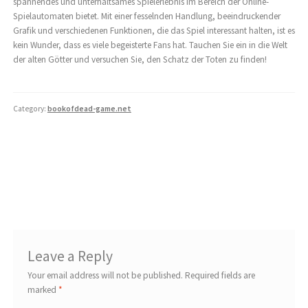
spannendes und unterhaltsames Spielerlebnis im Bereich der Online-
Spielautomaten bietet. Mit einer fesselnden Handlung, beeindruckender
Grafik und verschiedenen Funktionen, die das Spiel interessant halten, ist es
kein Wunder, dass es viele begeisterte Fans hat. Tauchen Sie ein in die Welt
der alten Götter und versuchen Sie, den Schatz der Toten zu finden!
Category:
bookofdead-game.net
Post
Previous
Next
Journey Through the Tombs
Fiery Fiesta Experience the Thrills of
post:
post:
Unveiling the Secrets of Book of
Burning Chilli Slot Free Play
navigation
Dead Online Casino
Leave a Reply
Your email address will not be published.
Required fields are
marked
*