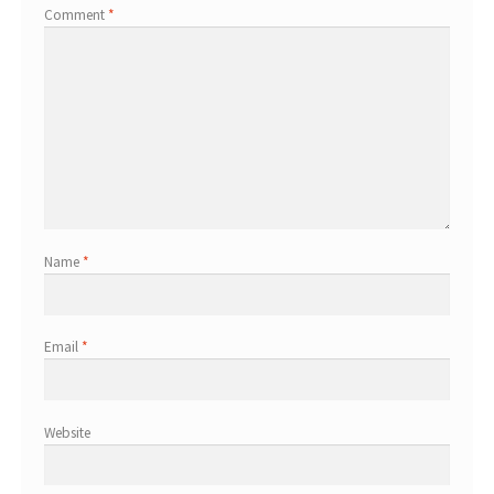
Comment
*
Name
*
Email
*
Website