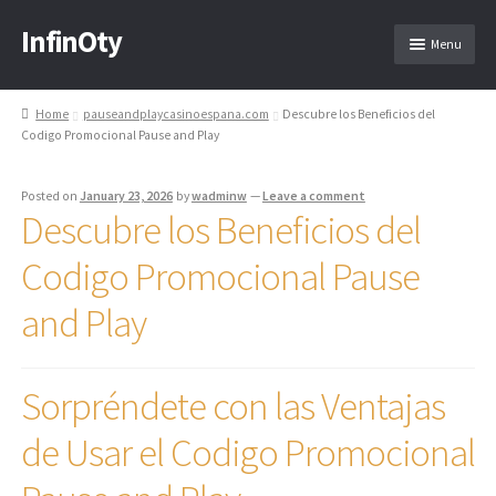
InfinOty
Skip
Skip
Menu
to
to
navigation
content
Home
pauseandplaycasinoespana.com
Descubre los Beneficios del
Codigo Promocional Pause and Play
nd
Posted on
January 23, 2026
by
wadminw
—
Leave a comment
Descubre los Beneficios del
u
Codigo Promocional Pause
and Play
Sorpréndete con las Ventajas
de Usar el Codigo Promocional