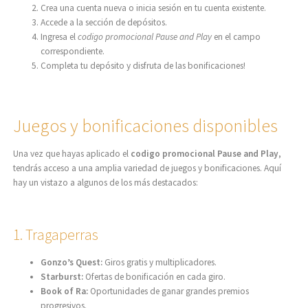
Crea una cuenta nueva o inicia sesión en tu cuenta existente.
Accede a la sección de depósitos.
Ingresa el
codigo promocional Pause and Play
en el campo
correspondiente.
Completa tu depósito y disfruta de las bonificaciones!
Juegos y bonificaciones disponibles
Una vez que hayas aplicado el
codigo promocional Pause and Play
,
tendrás acceso a una amplia variedad de juegos y bonificaciones. Aquí
hay un vistazo a algunos de los más destacados:
1. Tragaperras
Gonzo’s Quest:
Giros gratis y multiplicadores.
Starburst:
Ofertas de bonificación en cada giro.
Book of Ra:
Oportunidades de ganar grandes premios
progresivos.