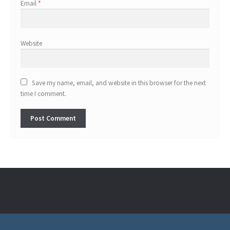
Email
*
Website
Save my name, email, and website in this browser for the next
time I comment.