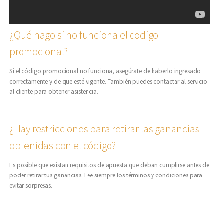
¿Qué hago si no funciona el codigo
promocional?
Si el código promocional no funciona, asegúrate de haberlo ingresado
correctamente y de que esté vigente. También puedes contactar al servicio
al cliente para obtener asistencia.
¿Hay restricciones para retirar las ganancias
obtenidas con el código?
Es posible que existan requisitos de apuesta que deban cumplirse antes de
poder retirar tus ganancias. Lee siempre los términos y condiciones para
evitar sorpresas.