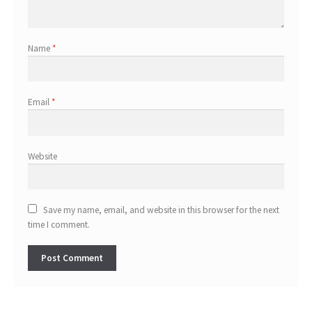
Name
*
Email
*
Website
Save my name, email, and website in this browser for the next
time I comment.