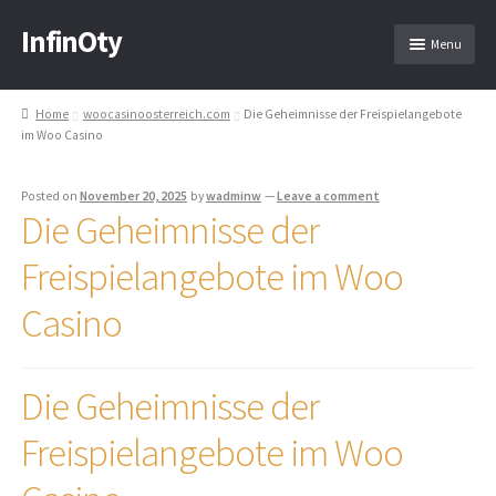
InfinOty
Skip
Skip
Menu
to
to
navigation
content
Home
woocasinoosterreich.com
Die Geheimnisse der Freispielangebote
im Woo Casino
Posted on
November 20, 2025
by
wadminw
—
Leave a comment
Die Geheimnisse der
Freispielangebote im Woo
Casino
Die Geheimnisse der
Freispielangebote im Woo