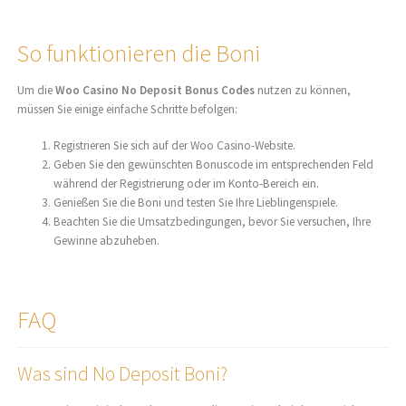
So funktionieren die Boni
Um die
Woo Casino No Deposit Bonus Codes
nutzen zu können,
müssen Sie einige einfache Schritte befolgen:
Registrieren Sie sich auf der Woo Casino-Website.
Geben Sie den gewünschten Bonuscode im entsprechenden Feld
während der Registrierung oder im Konto-Bereich ein.
Genießen Sie die Boni und testen Sie Ihre Lieblingenspiele.
Beachten Sie die Umsatzbedingungen, bevor Sie versuchen, Ihre
Gewinne abzuheben.
FAQ
Was sind No Deposit Boni?