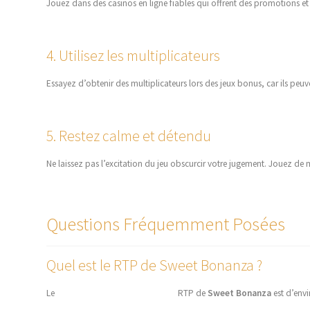
Jouez dans des casinos en ligne fiables qui offrent des promotions e
4. Utilisez les multiplicateurs
Essayez d’obtenir des multiplicateurs lors des jeux bonus, car ils peu
5. Restez calme et détendu
Ne laissez pas l’excitation du jeu obscurcir votre jugement. Jouez d
Questions Fréquemment Posées
Quel est le RTP de Sweet Bonanza ?
Le
sweet bonanza pragmatic play
RTP de
Sweet Bonanza
est d’envi