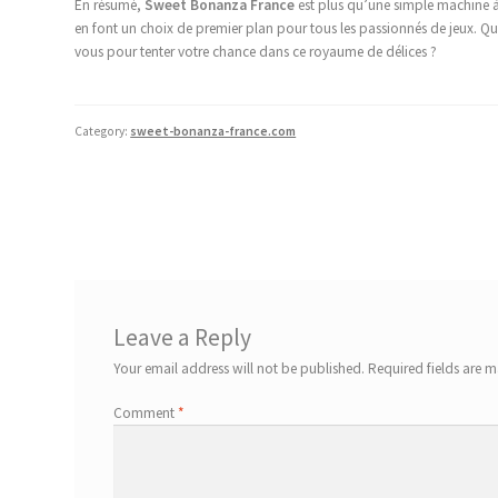
En résumé,
Sweet Bonanza France
est plus qu’une simple machine à 
en font un choix de premier plan pour tous les passionnés de jeux. Qu
vous pour tenter votre chance dans ce royaume de délices ?
Category:
sweet-bonanza-france.com
Post
Previous
Exploring the Thrills of Villento Casino A Comprehensive Review f
post:
navigation
Leave a Reply
Your email address will not be published.
Required fields are 
Comment
*