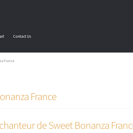
art
Contact Us
za France
Bonanza France
Enchanteur de Sweet Bonanza Franc