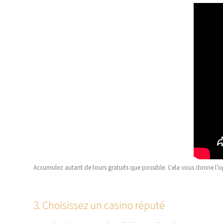
Accumulez autant de tours gratuits que possible. Cela vous donne l’opp
3. Choisissez un casino réputé