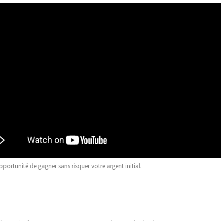
ortunité de gagner sans risquer votre argent initial.