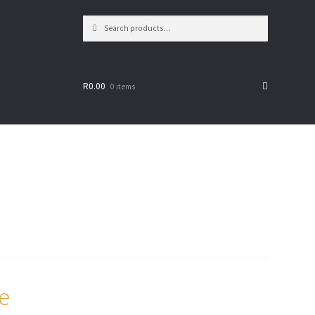
Search
Search
for:
R
0.00
0 items
e