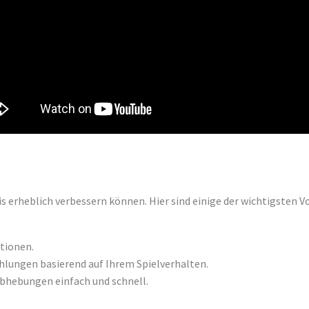
is erheblich verbessern können. Hier sind einige der wichtigsten Vo
tionen.
lungen basierend auf Ihrem Spielverhalten.
bhebungen einfach und schnell.