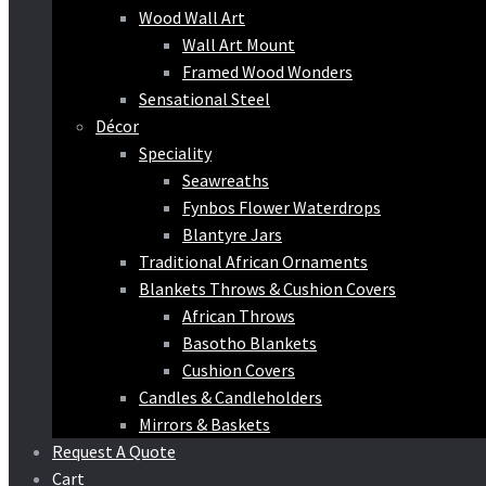
Wood Wall Art
Wall Art Mount
Framed Wood Wonders
Sensational Steel
Décor
Speciality
Seawreaths
Fynbos Flower Waterdrops
Blantyre Jars
Traditional African Ornaments
Blankets Throws & Cushion Covers
African Throws
Basotho Blankets
Cushion Covers
Candles & Candleholders
Mirrors & Baskets
Request A Quote
Cart