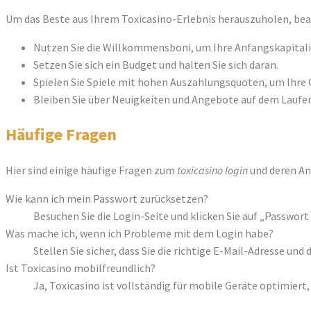
Um das Beste aus Ihrem Toxicasino-Erlebnis herauszuholen, beac
Nutzen Sie die Willkommensboni, um Ihre Anfangskapitali
Setzen Sie sich ein Budget und halten Sie sich daran.
Spielen Sie Spiele mit hohen Auszahlungsquoten, um Ihre
Bleiben Sie über Neuigkeiten und Angebote auf dem Laufe
Häufige Fragen
Hier sind einige häufige Fragen zum
toxicasino login
und deren An
Wie kann ich mein Passwort zurücksetzen?
Besuchen Sie die Login-Seite und klicken Sie auf „Passwor
Was mache ich, wenn ich Probleme mit dem Login habe?
Stellen Sie sicher, dass Sie die richtige E-Mail-Adresse 
Ist Toxicasino mobilfreundlich?
Ja, Toxicasino ist vollständig für mobile Geräte optimiert