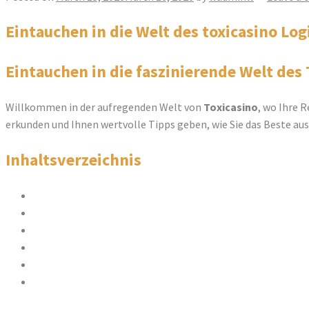
Eintauchen in die Welt des toxicasino Lo
Eintauchen in die faszinierende Welt des 
Willkommen in der aufregenden Welt von
Toxicasino
, wo Ihre 
erkunden und Ihnen wertvolle Tipps geben, wie Sie das Beste au
Inhaltsverzeichnis
Was ist Toxicasino?
Vorteile des Toxicasino Logins
Schritte zum Toxicasino Login
Sicherheit und Datenschutz beim Login
Tipps für ein besseres Spielerlebnis
Häufige Fragen