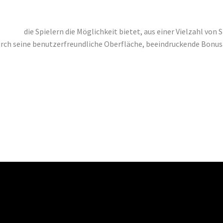
ino1.de
die Spielern die Möglichkeit bietet, aus einer Vielzahl von
urch seine benutzerfreundliche Oberfläche, beeindruckende Bonu