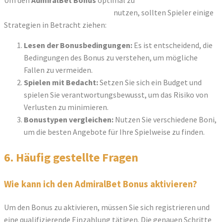
Um den
AdmiralBet Bonus
optimal zu
https://admiralbetaustria.com/
nutzen, sollten Spieler einige
Strategien in Betracht ziehen:
Lesen der Bonusbedingungen:
Es ist entscheidend, die
Bedingungen des Bonus zu verstehen, um mögliche
Fallen zu vermeiden.
Spielen mit Bedacht:
Setzen Sie sich ein Budget und
spielen Sie verantwortungsbewusst, um das Risiko von
Verlusten zu minimieren.
Bonustypen vergleichen:
Nutzen Sie verschiedene Boni,
um die besten Angebote für Ihre Spielweise zu finden.
6. Häufig gestellte Fragen
Wie kann ich den AdmiralBet Bonus aktivieren?
Um den Bonus zu aktivieren, müssen Sie sich registrieren und
eine qualifizierende Einzahlung tätigen. Die genauen Schritte