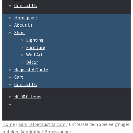
Contact Us
Homepage
About Us
Shop
Lighting
Furniture
Wall Art
Décor
Request A Quote
Cart
Contact Us
R
0.00
0 items
Home
/
admiralbetaustria.com
/
Entfessle dein Spielvergnügen
mit dem Admiralbet Bonuszauber