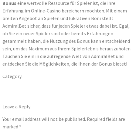
Bonus
eine wertvolle Ressource für Spieler ist, die ihre
Erfahrung im Online-Casino bereichern möchten. Mit einem
breiten Angebot an Spielen und lukrativen Boni stellt
AdmiralBet sicher, dass für jeden Spieler etwas dabei ist. Egal,
ob Sie ein neuer Spieler sind oder bereits Erfahrungen
gesammelt haben, die Nutzung des Bonus kann entscheidend
sein, um das Maximum aus Ihrem Spielerlebnis herauszuholen.
Tauchen Sie ein in die aufregende Welt von AdmiralBet und
entdecken Sie die Möglichkeiten, die Ihnen der Bonus bietet!
Category:
admiralbetaustria.com
Previous
Post
Transforma tus apuestas con el exclusivo código promocional
post:
Codere
navigation
Next
Sogni di Fortuna con i Giri Gratis di Mr Pacho Casino
post:
Leave a Reply
Your email address will not be published.
Required fields are
marked
*