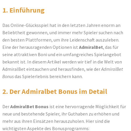
1. Einführung
Das Online-Glücksspiel hat in den letzten Jahren enorm an
Beliebtheit gewonnen, und immer mehr Spieler suchen nach
den besten Plattformen, um ihre Leidenschaft auszuleben.
Eine der herausragenden Optionen ist
AdmiralBet
, das für
seine attraktiven Boni und ein umfangreiches Spielangebot
bekannt ist. In diesem Artikel werden wir tief in die Welt von
AdmiralBet eintauchen und herausfinden, wie der
AdmiralBet
Bonus
das Spielerlebnis bereichern kann.
2. Der Admiralbet Bonus im Detail
Der
AdmiralBet Bonus
ist eine hervorragende Möglichkeit für
neue und bestehende Spieler, ihr Guthaben zu erhöhen und
mehr aus ihren Einsätzen herauszuholen. Hier sind die
wichtigsten Aspekte des Bonusprogramms: