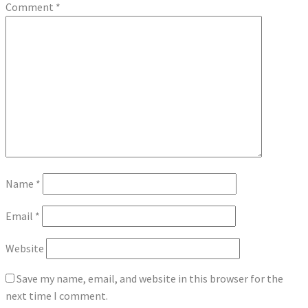
Comment
*
Name
*
Email
*
Website
Save my name, email, and website in this browser for the
next time I comment.