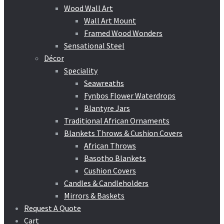
Wood Wall Art
Wall Art Mount
Framed Wood Wonders
Sensational Steel
Décor
Speciality
Seawreaths
Fynbos Flower Waterdrops
Blantyre Jars
Traditional African Ornaments
Blankets Throws & Cushion Covers
African Throws
Basotho Blankets
Cushion Covers
Candles & Candleholders
Mirrors & Baskets
Request A Quote
Cart