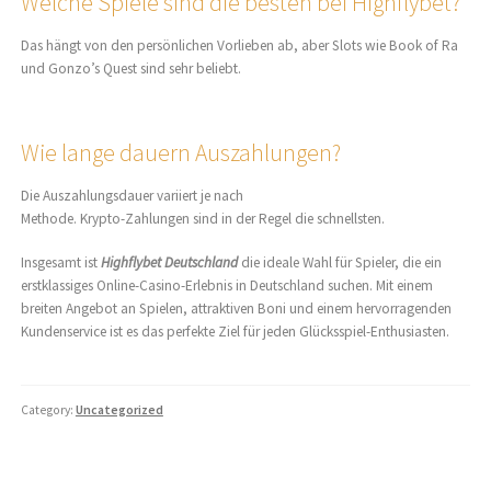
Welche Spiele sind die besten bei Highflybet?
Das hängt von den persönlichen Vorlieben ab, aber Slots wie Book of Ra
und Gonzo’s Quest sind sehr beliebt.
Wie lange dauern Auszahlungen?
Die Auszahlungsdauer variiert je nach
highflybetdeutschland.com
Methode. Krypto-Zahlungen sind in der Regel die schnellsten.
Insgesamt ist
Highflybet Deutschland
die ideale Wahl für Spieler, die ein
erstklassiges Online-Casino-Erlebnis in Deutschland suchen. Mit einem
breiten Angebot an Spielen, attraktiven Boni und einem hervorragenden
Kundenservice ist es das perfekte Ziel für jeden Glücksspiel-Enthusiasten.
Category:
Uncategorized
Post
Previous
Next
Podróż w Świat Pistolo Kasyno
Μαγική Εμπειρία του Highflybet