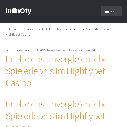
InfinOty
Skip
Skip
Menu
to
to
navigation
content
Home
Uncategorized
Erlebe das unvergleichliche Spielerlebnis im
Highflybet Casino
Posted on
November 9, 2025
by
wadminw
—
Leave a comment
Erlebe das unvergleichliche
Spielerlebnis im Highflybet
Casino
Erlebe das unvergleichliche
Spielerlebnis im Highflybet