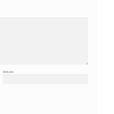
Website