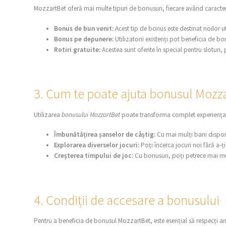
MozzartBet oferă mai multe tipuri de bonusuri, fiecare având caracteri
Bonus de bun venit:
Acest tip de bonus este destinat noilor 
Bonus pe depunere:
Utilizatorii existenți pot beneficia de b
Rotiri gratuite:
Acestea sunt oferite în special pentru sloturi, 
3. Cum te poate ajuta bonusul Mozz
Utilizarea
bonusului MozzartBet
poate transforma complet experiența 
Îmbunătățirea șanselor de câștig:
Cu mai mulți bani disponib
Explorarea diverselor jocuri:
Poți încerca jocuri noi fără a-ț
Creșterea timpului de joc:
Cu bonusuri, poți petrece mai mul
4. Condiții de accesare a bonusului
Pentru a beneficia de bonusul MozzartBet, este esențial să respecți an