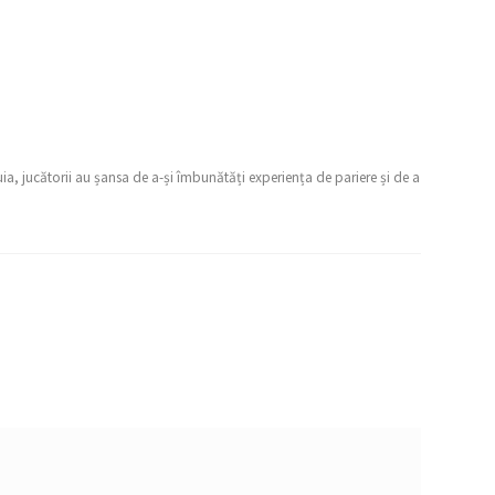
uia, jucătorii au șansa de a-și îmbunătăți experiența de pariere și de a
Next
Monacobet prihlasenie entfesselt deine Wettleidenschaft sofort
post: