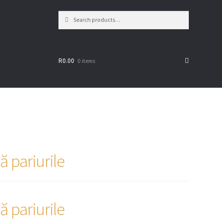
Search
Search
for:
R
0.00
0 items
ă pariurile
ă pariurile