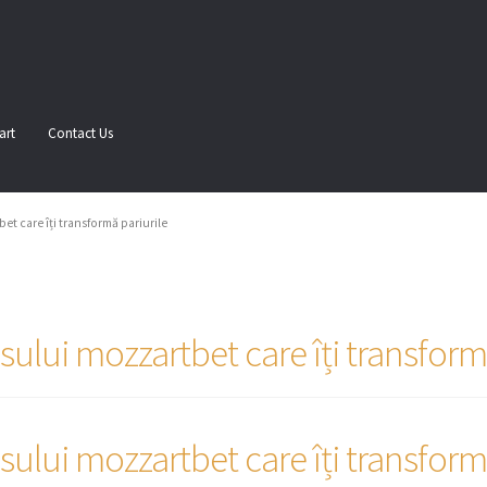
art
Contact Us
t care îți transformă pariurile
ului mozzartbet care îți transform
ului mozzartbet care îți transform