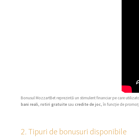
Bonusul MozzartBet reprezintă un stimulent financiar pe care utilizator
bani reali
,
rotiri gratuite
sau
credite de joc
, în funcție de promoți
2. Tipuri de bonusuri disponibile