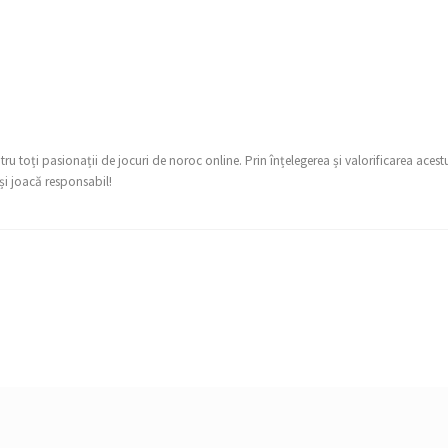
ru toți pasionații de jocuri de noroc online. Prin înțelegerea și valorificarea acest
și joacă responsabil!