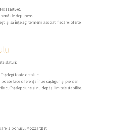
a MozzartBet.
minimă de depunere.
ti și să înțelegi termenii asociati fiecărei oferte.
ului
te sfaturi:
nțelegi toate detaliile.
poate face diferența între câștiguri și pierderi.
le cu înțelepciune și nu depăși limitele stabilite.
toare la bonusul MozzartBet: