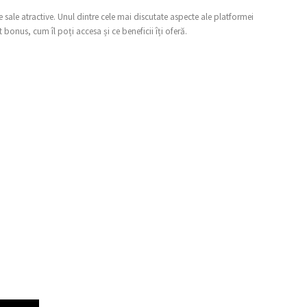
e sale atractive. Unul dintre cele mai discutate aspecte ale platformei
bonus, cum îl poți accesa și ce beneficii îți oferă.