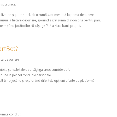
stici unice:
utilizatori și poate include o sumă suplimentară la prima depunere.
onusuri la fiecare depunere, sporind astfel suma disponibilă pentru pariu.
permițând jucătorilor să câștige fără a risca banii proprii.
artBet?
ta de pariere:
ili, șansele tale de a câștiga cresc considerabil.
i pune în pericol fondurile personale.
t timp jucând și explorând diferitele opțiuni oferite de platformă.
umite condiții: