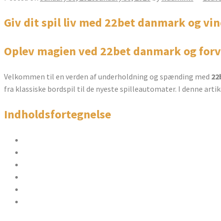
Giv dit spil liv med 22bet danmark og vin
Oplev magien ved 22bet danmark og forvan
Velkommen til en verden af underholdning og spænding med
22
fra klassiske bordspil til de nyeste spilleautomater. I denne arti
Indholdsfortegnelse
Hvad er 22bet?
Spiludvalg hos 22bet
Bonusser og tilbud
Betalingsmetoder
Kundeservice
Konklusion