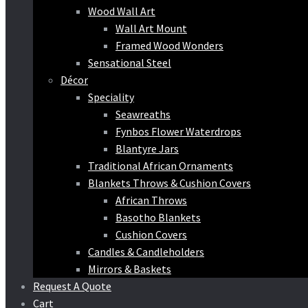
Wood Wall Art
Wall Art Mount
Framed Wood Wonders
Sensational Steel
Décor
Speciality
Seawreaths
Fynbos Flower Waterdrops
Blantyre Jars
Traditional African Ornaments
Blankets Throws & Cushion Covers
African Throws
Basotho Blankets
Cushion Covers
Candles & Candleholders
Mirrors & Baskets
Request A Quote
Cart