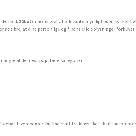
sikkerhed.
22bet
er licenseret af relevante myndigheder, hvilket bet
t sikre, at dine personlige og finansielle oplysninger forbliver s
er nogle af de mest populære kategorier:
førende leverandører. Du finder alt fra klassiske 3-hjuls automat