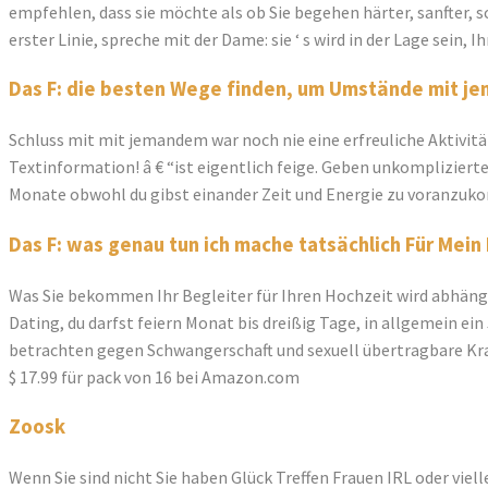
empfehlen, dass sie möchte als ob Sie begehen härter, sanfter, s
erster Linie, spreche mit der Dame: sie ‘ s wird in der Lage sein
Das F: die besten Wege finden, um Umstände mit 
Schluss mit mit jemandem war noch nie eine erfreuliche Aktivität
Textinformation! â € “ist eigentlich feige. Geben unkompliziert
Monate obwohl du gibst einander Zeit und Energie zu voranzu
Das F: was genau tun ich mache tatsächlich Für Mein
Was Sie bekommen Ihr Begleiter für Ihren Hochzeit wird abhäng
Dating, du darfst feiern Monat bis dreißig Tage, in allgemein ei
betrachten gegen Schwangerschaft und sexuell übertragbare Kra
$ 17.99 für pack von 16 bei Amazon.com
Zoosk
Wenn Sie sind nicht Sie haben Glück Treffen Frauen IRL oder vie