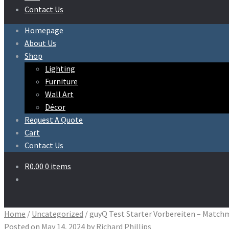
Contact Us
Homepage
About Us
Shop
Lighting
Furniture
Wall Art
Décor
Request A Quote
Cart
Contact Us
R
0.00
0 items
Home
/
Uncategorized
/
guyQ Test Starter Vorbereiten – Match
Posted on
May 14, 2024
by
Richard Phillips