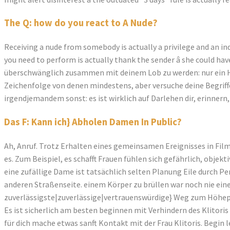
The Q: how do you react to A Nude?
Receiving a nude from somebody is actually a privilege and an in
you need to perform is actually thank the sender â she could h
überschwänglich zusammen mit deinem Lob zu werden: nur ein Herz
Zeichenfolge von denen mindestens, aber versuche deine Begriffe, 
irgendjemandem sonst: es ist wirklich auf Darlehen dir, erinnern, u
Das F: Kann ich} Abholen Damen In Public?
Ah, Anruf. Trotz Erhalten eines gemeinsamen Ereignisses in Filme
es. Zum Beispiel, es schafft Frauen fühlen sich gefährlich, obje
eine zufällige Dame ist tatsächlich selten Planung Eile durch Pe
anderen Straßenseite. einem Körper zu brüllen war noch nie e
zuverlässigste|zuverlässige|vertrauenswürdige} Weg zum Höhep
Es ist sicherlich am besten beginnen mit Verhindern des Klitoris 
für dich mache etwas sanft Kontakt mit der Frau Klitoris. Begi