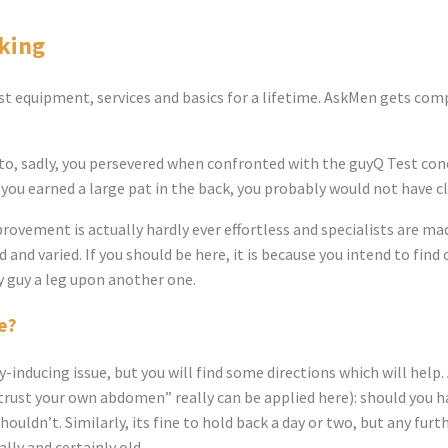
king
t equipment, services and basics for a lifetime. AskMen gets comp
 to, sadly, you persevered when confronted with the guyQ Test con
ld you earned a large pat in the back, you probably would not have c
mprovement is actually hardly ever effortless and specialists are m
and varied. If you should be here, it is because you intend to find
y guy a leg upon another one.
e?
inducing issue, but you will find some directions which will help. 
“trust your own abdomen” really can be applied here): should you h
shouldn’t. Similarly, its fine to hold back a day or two, but any f
ally and certainly old.