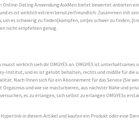
m Online-Dating Anwendung AskMen bietet bewertet anbieten ein 
s und es ist wirklich extrem benutzerfreundlich. Zusammen mit sei
um es schwierig zu finden|kämpfen, um|es schwer zu finden, {treffe
nnen nicht empfehlen genug.
du musst wirklich sieh dir OMGYES an. OMGYES ist unterhaltsames 
sey-Institut, und es ist gelobt behalten, rechts und middle für 
ität. Nach Ihnen sich für ein Abonnement für das Service {Sie wer
Orgasmus und wie sie masturbieren, aus nächster Nähe und privat 
zu versuchen, es zu erlangen, sich selbst zu erlangen OMGYESs erst
yperlink in diesem Artikel und kaufen ein Produkt oder eine Dien