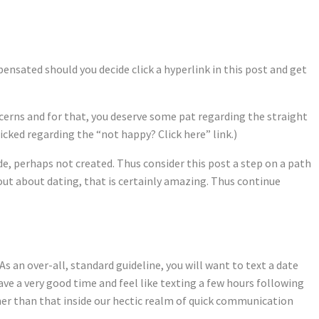
ensated should you decide click a hyperlink in this post and get
cerns and for that, you deserve some pat regarding the straight
licked regarding the “not happy? Click here” link.)
ade, perhaps not created. Thus consider this post a step on a path
 out about dating, that is certainly amazing. Thus continue
As an over-all, standard guideline, you will want to text a date
ave a very good time and feel like texting a few hours following
urther than that inside our hectic realm of quick communication