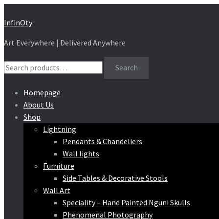
Skip
Skip
InfinOty
to
to
Art Everywhere | Delivered Anywhere
navigation
content
Search
Search
for:
Homepage
About Us
Shop
Lightning
Pendants & Chandeliers
Wall lights
Furniture
Side Tables & Decorative Stools
Wall Art
Speciality – Hand Painted Nguni Skulls
Phenomenal Photography