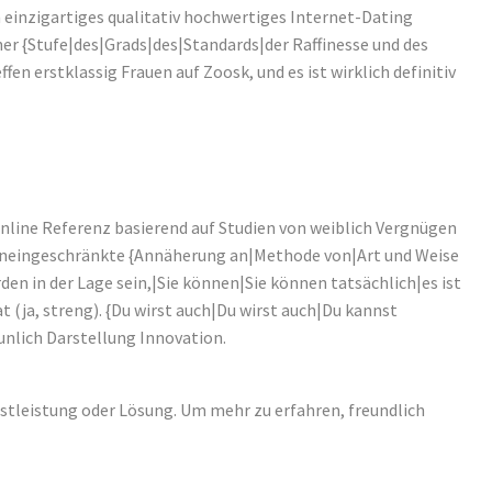
einzigartiges qualitativ hochwertiges Internet-Dating
ner {Stufe|des|Grads|des|Standards|der Raffinesse und des
n erstklassig Frauen auf Zoosk, und es ist wirklich definitiv
online Referenz basierend auf Studien von weiblich Vergnügen
die uneingeschränkte {Annäherung an|Methode von|Art und Weise
den in der Lage sein,|Sie können|Sie können tatsächlich|es ist
(ja, streng). {Du wirst auch|Du wirst auch|Du kannst
aunlich Darstellung Innovation.
stleistung oder Lösung. Um mehr zu erfahren, freundlich