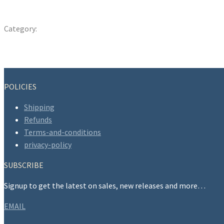
Nächste Seite “
Category:
Uncategorized
Previous
Post
Lernen Sie das Nützlichste Alternativen zu Verwenden Services
post:
Next
Overcome the difficulties of dating later on in life
navigation
post:
POLICIES
Shipping
Refunds
Terms-and-conditions
privacy-policy
SUBSCRIBE
Signup to get the latest on sales, new releases and more…
EMAIL