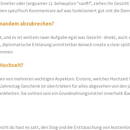
chneller oder langsamer (z. behaupten “sanft!”, ziehen Ihr Gesich
, Ihnen spezifisch Kommentare auf was funktioniert gut mit die Dam
jemandem abzubrechen?
, und es ist wird ein rauer Aufgabe egal was Gesicht- direkt, auch
e, diplomatische Erklärung unmittelbar danach create a clear spl
kommen.
 Hochzeit?
en von mehreren wichtigen Aspekten. Erstens, welches Hochzeit b
n Jahrestag Geschenk ist übertrieben für alles abgesehen von den 
nkheiten. Sie sollten sein ein Grundnahrungsmittel innerhalb Bad
lleicht du hast es satt, den Slog und die Enttäuschung von kosten