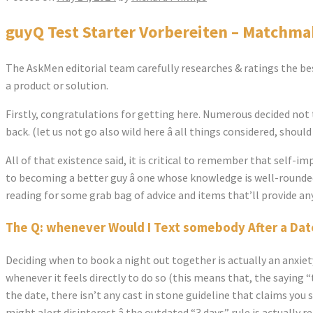
guyQ Test Starter Vorbereiten – Matchma
The AskMen editorial team carefully researches & ratings the bes
a product or solution.
Firstly, congratulations for getting here. Numerous decided not
back. (let us not go also wild here â all things considered, shou
All of that existence said, it is critical to remember that self-i
to becoming a better guy â one whose knowledge is well-rounded 
reading for some grab bag of advice and items that’ll provide an
The Q: whenever Would I Text somebody After a Dat
Deciding when to book a night out together is actually an anxiety-
whenever it feels directly to do so (this means that, the saying 
the date, there isn’t any cast in stone guideline that claims you 
might alert disinterest â the outdated “3 days” rule is actually re