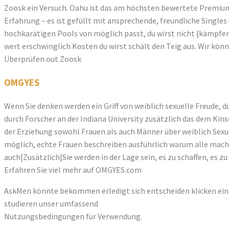
Zoosk ein Versuch. Oahu ist das am höchsten bewertete Premiu
Erfahrung – es ist gefüllt mit ansprechende, freundliche Single
hochkarätigen Pools von möglich passt, du wirst nicht {kämpfen, 
wert erschwinglich Kosten du wirst schält den Teig aus. Wir kö
Überprüfen out Zoosk
OMGYES
Wenn Sie denken werden ein Griff von weiblich sexuelle Freude, 
durch Forscher an der Indiana University zusätzlich das dem Kin
der Erziehung sowohl Frauen als auch Männer über weiblich Sexual
möglich, echte Frauen beschreiben ausführlich warum alle macht 
auch|Zusätzlich|Sie werden in der Lage sein, es zu schaffen, es 
Erfahren Sie viel mehr auf OMGYES.com
AskMen könnte bekommen erledigt sich entscheiden klicken ein H
studieren unser umfassend
Nutzungsbedingungen für Verwendung.