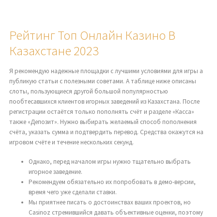
Рейтинг Топ Онлайн Казино В
Казахстане 2023
Я рекомендую надежные площадки с лучшими условиями для игры а
публикую статьи с полезными советами. А таблице ниже описаны
слоты, пользующиеся другой большой популярностью
пообтесавшихся клиентов игорных заведений из Казахстана. После
регистрации остаётся только пополнять счёт и разделе «Касса»
также «Депозит». Нужно выбирать желаемый способ пополнения
счёта, указать сумма и подтвердить перевод. Средства окажутся на
игровом счёте и течение нескольких секунд.
Однако, перед началом игры нужно тщательно выбрать
игорное заведение.
Рекомендуем обязательно их попробовать в демо-версии,
время чего уже сделали ставки.
Мы приятнее писать о достоинствах ваших проектов, но
Casinoz стремившийся давать объективные оценки, поэтому