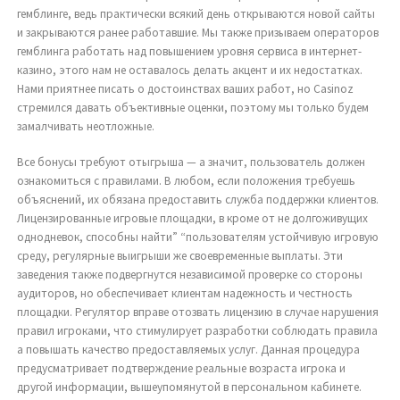
гемблинге, ведь практически всякий день открываются новой сайты
и закрываются ранее работавшие. Мы также призываем операторов
гемблинга работать над повышением уровня сервиса в интернет-
казино, этого нам не оставалось делать акцент и их недостатках.
Нами приятнее писать о достоинствах ваших работ, но Casinoz
стремился давать объективные оценки, поэтому мы только будем
замалчивать неотложные.
Все бонусы требуют отыгрыша — а значит, пользователь должен
ознакомиться с правилами. В любом, если положения требуешь
объяснений, их обязана предоставить служба поддержки клиентов.
Лицензированные игровые площадки, в кроме от не долгоживущих
однодневок, способны найти” “пользователям устойчивую игровую
среду, регулярные выигрыши же своевременные выплаты. Эти
заведения также подвергнутся независимой проверке со стороны
аудиторов, но обеспечивает клиентам надежность и честность
площадки. Регулятор вправе отозвать лицензию в случае нарушения
правил игроками, что стимулирует разработки соблюдать правила
а повышать качество предоставляемых услуг. Данная процедура
предусматривает подтверждение реальные возраста игрока и
другой информации, вышеупомянутой в персональном кабинете.