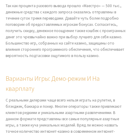
Так как процента разового вывода прошло «Маестро» — 500 тыс.,
денежные средства с каждого запроса оказались отправлены в
течение суток тремя переводами. Давайте чуть более подробно
поговорим об предоставляемых игрокам бонусах. Согласитесь,
получить скидку, денежное поощрение также кэшбек с проигранных
денег это чрезвычайно важно при выбор лучшего для себя казино.
Большинство игр, собранных на сайте казино, защищены ото
влияния стороннего программного обеспечения, что обеспечивает
вероятность подтасовки ощутимого в пользу казино.
Варианты Игры: Демо-режим И На
кварплату
С реальными дилерами чаще всего нельзя играть на рулетке, в
блэкджек, баккара и покер. Многие операторы также привлекают
клиентов редкими и уникальными азартными развлечениями. В
данном формате представлены все самые популярные азартные
игры, а также куча уникальных моделей. Вряд ли можно назвать
точное количество интернет-казино в современном интернет-