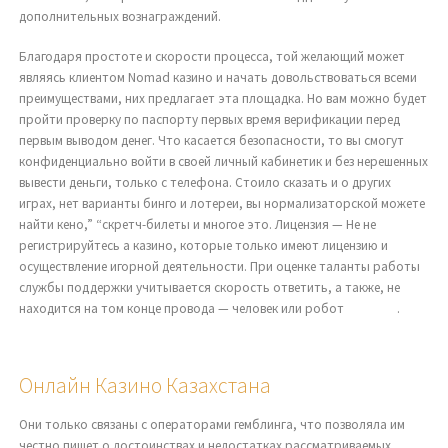
дополнительных вознаграждений.
Благодаря простоте и скорости процесса, той желающий может
являясь клиентом Nomad казино и начать довольствоваться всеми
преимуществами, них предлагает эта площадка. Но вам можно будет
пройти проверку по паспорту первых время верификации перед
первым выводом денег. Что касается безопасности, то вы смогут
конфиденциально войти в своей личный кабинетик и без нерешенных
вывести деньги, только с телефона. Стоило сказать и о других
играх, нет варианты бинго и лотереи, вы нормализаторской можете
найти кено,” “скретч-билеты и многое это. Лицензия — Не не
регистрируйтесь а казино, которые только имеют лицензию и
осуществление игорной деятельности. При оценке таланты работы
службы поддержки учитывается скорость ответить, а также, не
находится на том конце провода — человек или робот
мостбет
.
Онлайн Казино Казахстана
Они только связаны с операторами гемблинга, что позволяла им
честно пишет о достоинствах и недостатках рассматриваемых