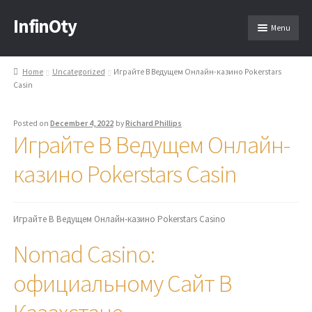
InfinOty
Skip
Skip
Menu
to
to
navigation
content
Home
Uncategorized
Играйте В Ведущем Онлайн-казино Pokerstars
Casin
Posted on
December 4, 2022
by
Richard Phillips
Играйте В Ведущем Онлайн-
казино Pokerstars Casin
Играйте В Ведущем Онлайн-казино Pokerstars Casino
Nomad Casino:
официальному Сайт В