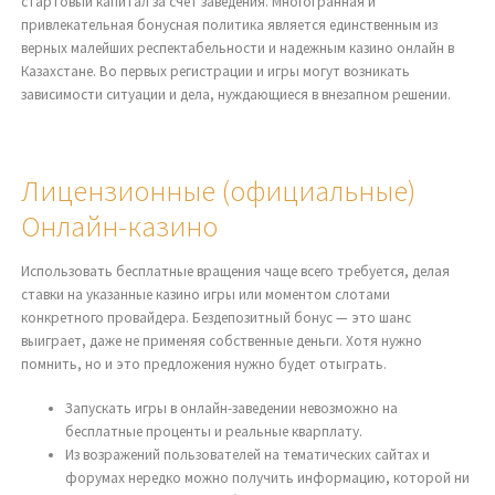
стартовый капитал за счет заведения. Многогранная и
привлекательная бонусная политика является единственным из
верных малейших респектабельности и надежным казино онлайн в
Казахстане. Во первых регистрации и игры могут возникать
зависимости ситуации и дела, нуждающиеся в внезапном решении.
Лицензионные (официальные)
Онлайн-казино
Использовать бесплатные вращения чаще всего требуется, делая
ставки на указанные казино игры или моментом слотами
конкретного провайдера. Бездепозитный бонус — это шанс
выиграет, даже не применяя собственные деньги. Хотя нужно
помнить, но и это предложения нужно будет отыграть.
Запускать игры в онлайн-заведении невозможно на
бесплатные проценты и реальные кварплату.
Из возражений пользователей на тематических сайтах и
форумах нередко можно получить информацию, которой ни