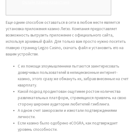
Онлайн Казино Казахстана
Еще одним способом оставаться в сети в любом месте является
установка приложения казино Легзо. Компания предоставляет
возможность выгрузить приложение с официального сайта,
используя архивный файл. Для только вам просто нужно посетить
главную страницу Legzo Casino, скачать файл и установить его на
вашем устройстве.
С их помощи злоумышленники пытаются заинтересовать
доверчивых пользователей в нелицензионные интернет-
казино, этого сразу же обмануть их, забрав внесенные на счет
кварплату.
Какой подход продиктован ощутимее ростом количества
развлекательных платформ, стремящихся привлечь на свою
сторону широкие аудитории любителей гэмблинга.
А одном счет заморозили и измотали подтверждениями
личности.
Если казино было одобрено eCOGRA, как подтверждает
уровень способности.