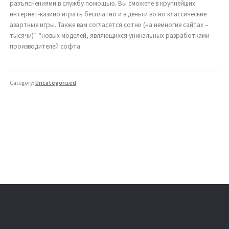
разъяснениями в службу помощью. Вы сможете в крупнейших
интернет-казино играть бесплатно и в деньги во но классические
азартные игры. Также вам согласятся сотни (на немногие сайтах –
тысячи)” “новых моделей, являющихся уникальных разработками
производителей софта.
Category:
Uncategorized
Post
Previous
Next
Pin Up Casino Türkiye: 2 Five
самые Сайты Онлайн-казино 2024
post:
post:
Hundred ‘ye Kadar Reward + 250
Лучшие Онлайн-казино и Реальные
navigation
Bedava Dönüş Giri
Деньг