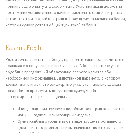
Тем не достаточно жителям страны доступны развлечения в казино,
принимающие оплату а казахских тенге. Участник акции должен на
протяжении установленного начиная заключать ставки а игровых
автоматах. Ним каждый выигрышный раунд ему начисляются баллы,
которые суммируются в общей турнирной таблице.
Казино Fresh
Рядом тем как считать на бонус, предпочтительно осведомиться о
правилах его получения и использования. В большинстве случаев
подобные предложений обязательно сопровождаются обо
необходимой информацией. Единственной параметр, о котором
должен знать игрок, это вейджер. Его указывает, сколько дважды
понадобится прокрутить полученную сумму, чтобы
конвертировать в реальные деньги.
Иногда главными призами в подобных розыгрышах являются
машины, гаджеты или ювелирные изделия.
Сумма кэшбека рассчитывают в виде процента остального
суммы чистого проигрыша и выплачивают по итогам недели.