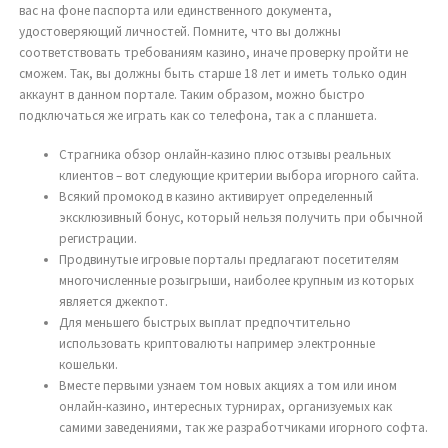
вас на фоне паспорта или единственного документа,
удостоверяющий личностей. Помните, что вы должны
соответствовать требованиям казино, иначе проверку пройти не
сможем. Так, вы должны быть старше 18 лет и иметь только один
аккаунт в данном портале. Таким образом, можно быстро
подключаться же играть как со телефона, так а с планшета.
Страгника обзор онлайн-казино плюс отзывы реальных
клиентов – вот следующие критерии выбора игорного сайта.
Всякий промокод в казино активирует определенный
эксклюзивный бонус, который нельзя получить при обычной
регистрации.
Продвинутые игровые порталы предлагают посетителям
многочисленные розыгрыши, наиболее крупным из которых
является джекпот.
Для меньшего быстрых выплат предпочтительно
использовать криптовалюты например электронные
кошельки.
Вместе первыми узнаем том новых акциях а том или ином
онлайн-казино, интересных турнирах, организуемых как
самими заведениями, так же разработчиками игорного софта.