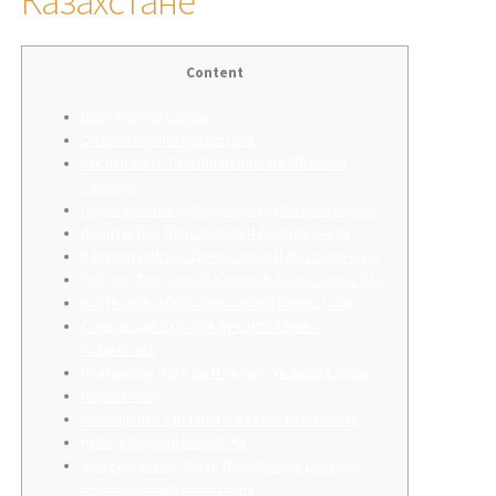
Казахстане
Content
Популярные Слоты
Онлайн Казино Казахстана
как Выбрать Онлайн-казино по Обзорам
Casinoz?
Лицензионные (официальные) Онлайн-казино
Лимиты Для Пополнения И Вывода Счета
Варианты Игры: Демо-режим И На приличные
Рейтинг Топ Онлайн Казино В Казахстане 2023
Как Играть в Онлайн Казино и Казахстане
Советы ддя Выбора Лучшего Казино
Казахстана
Платежные Методы И Скорость вывод Денег
Казино Fresh
обналичить Системы В Казино Казахстана
Игры В Онлайн Казино Kz
Что Ещё важен Знать При Игре На Деньги и
Онлайн-казино Казахстана