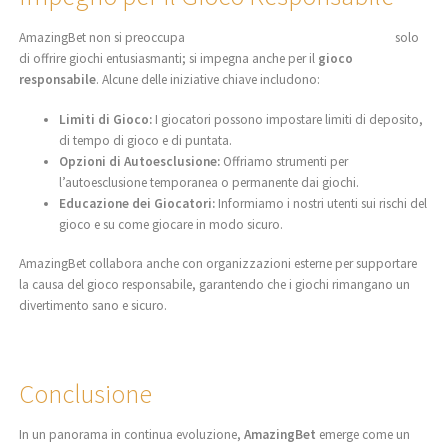
AmazingBet non si preoccupa
https://amazingbetcasinoitalia.com/
solo
di offrire giochi entusiasmanti; si impegna anche per il
gioco
responsabile
. Alcune delle iniziative chiave includono:
Limiti di Gioco:
I giocatori possono impostare limiti di deposito,
di tempo di gioco e di puntata.
Opzioni di Autoesclusione:
Offriamo strumenti per
l’autoesclusione temporanea o permanente dai giochi.
Educazione dei Giocatori:
Informiamo i nostri utenti sui rischi del
gioco e su come giocare in modo sicuro.
AmazingBet collabora anche con organizzazioni esterne per supportare
la causa del gioco responsabile, garantendo che i giochi rimangano un
divertimento sano e sicuro.
Conclusione
In un panorama in continua evoluzione,
AmazingBet
emerge come un