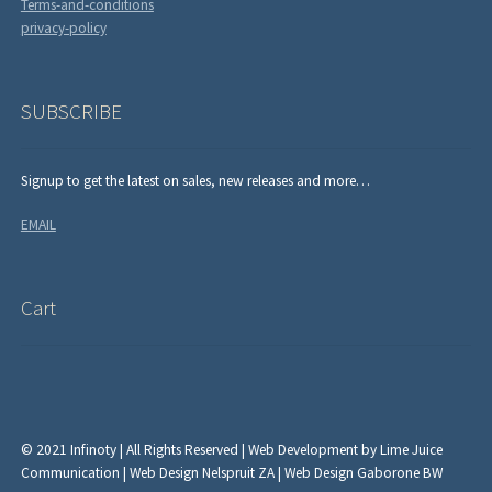
Terms-and-conditions
privacy-policy
SUBSCRIBE
Signup to get the latest on sales, new releases and more…
EMAIL
Cart
© 2021 Infinoty | All Rights Reserved | Web Development by Lime Juice
Communication | Web Design Nelspruit ZA | Web Design Gaborone BW