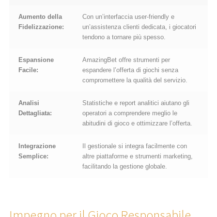
Aumento della
Con un’interfaccia user-friendly e
Fidelizzazione:
un’assistenza clienti dedicata, i giocatori
tendono a tornare più spesso.
Espansione
AmazingBet offre strumenti per
Facile:
espandere l’offerta di giochi senza
compromettere la qualità del servizio.
Analisi
Statistiche e report analitici aiutano gli
Dettagliata:
operatori a comprendere meglio le
abitudini di gioco e ottimizzare l’offerta.
Integrazione
Il gestionale si integra facilmente con
Semplice:
altre piattaforme e strumenti marketing,
facilitando la gestione globale.
Impegno per il Gioco Responsabile