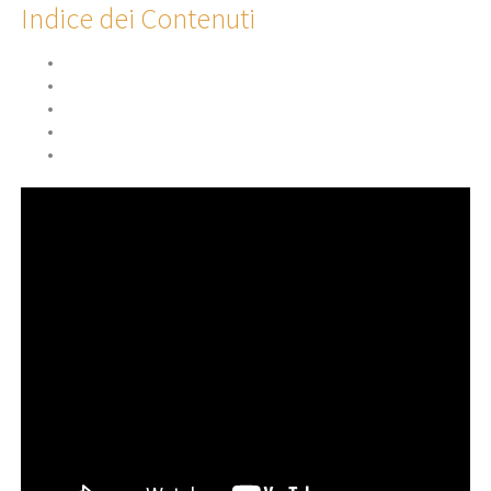
Indice dei Contenuti
Introduzione
Caratteristiche del Gestionale AmazingBet
Vantaggi e Benefici per gli Operatori
Impegno per il Gioco Responsabile
Conclusione