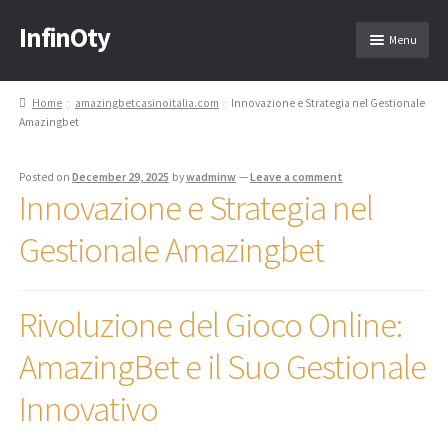
InfinOty
Skip
Skip
Menu
to
to
navigation
content
Home
amazingbetcasinoitalia.com
Innovazione e Strategia nel Gestionale
Amazingbet
Posted on
December 29, 2025
by
wadminw
—
Leave a comment
Innovazione e Strategia nel
Gestionale Amazingbet
Rivoluzione del Gioco Online:
AmazingBet e il Suo Gestionale
Innovativo