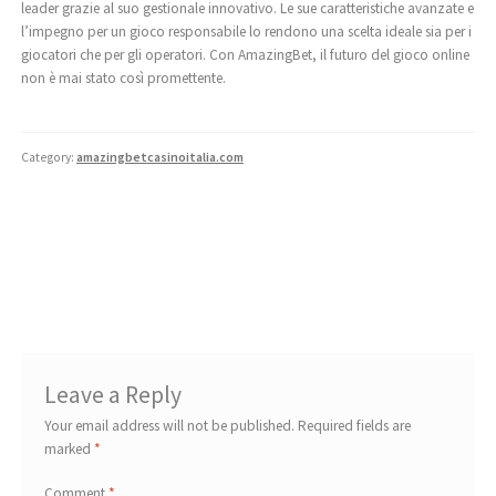
leader grazie al suo gestionale innovativo. Le sue caratteristiche avanzate e
l’impegno per un gioco responsabile lo rendono una scelta ideale sia per i
giocatori che per gli operatori. Con AmazingBet, il futuro del gioco online
non è mai stato così promettente.
Category:
amazingbetcasinoitalia.com
Post
Previous
Next
Golden Tiger Casino Canada
Cinque scommesse da scoprire su
post:
post:
Unleashes the Thrill of Gaming
Fivebet Italia
navigation
Excellence
Leave a Reply
Your email address will not be published.
Required fields are
marked
*
Comment
*