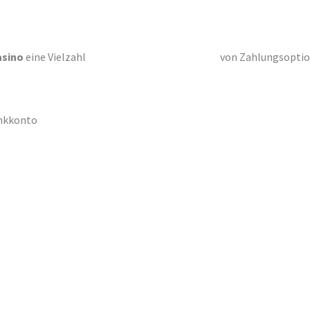
asino
eine Vielzahl
https://royalcasinode.com/
von Zahlungsoptio
ankkonto