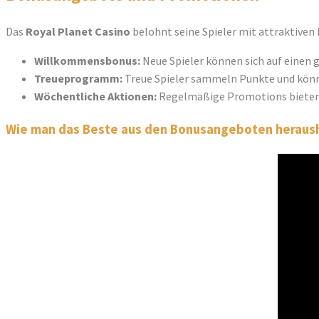
Das
Royal Planet Casino
belohnt seine Spieler mit attraktive
Willkommensbonus:
Neue Spieler können sich auf einen 
Treueprogramm:
Treue Spieler sammeln Punkte und könn
Wöchentliche Aktionen:
Regelmäßige Promotions bieten d
Wie man das Beste aus den Bonusangeboten heraus