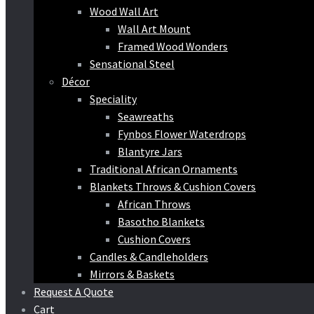
Wood Wall Art
Wall Art Mount
Framed Wood Wonders
Sensational Steel
Décor
Speciality
Seawreaths
Fynbos Flower Waterdrops
Blantyre Jars
Traditional African Ornaments
Blankets Throws & Cushion Covers
African Throws
Basotho Blankets
Cushion Covers
Candles & Candleholders
Mirrors & Baskets
Request A Quote
Cart