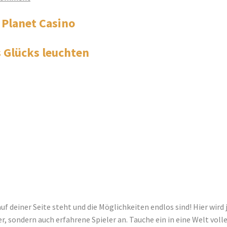
 Planet Casino
s Glücks leuchten
auf deiner Seite steht und die Möglichkeiten endlos sind! Hier wir
r, sondern auch erfahrene Spieler an. Tauche ein in eine Welt vo