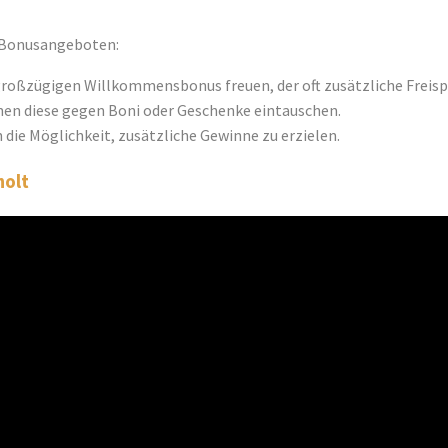
n Bonusangeboten:
großzügigen Willkommensbonus freuen, der oft zusätzliche Freispi
en diese gegen Boni oder Geschenke eintauschen.
ie Möglichkeit, zusätzliche Gewinne zu erzielen.
holt