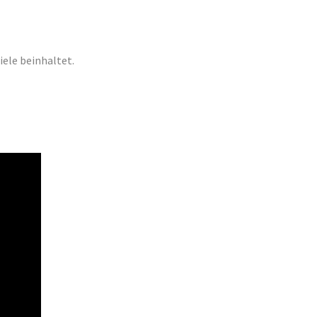
ele beinhaltet.