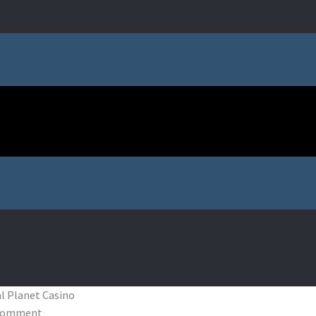
al Planet Casino
 comment