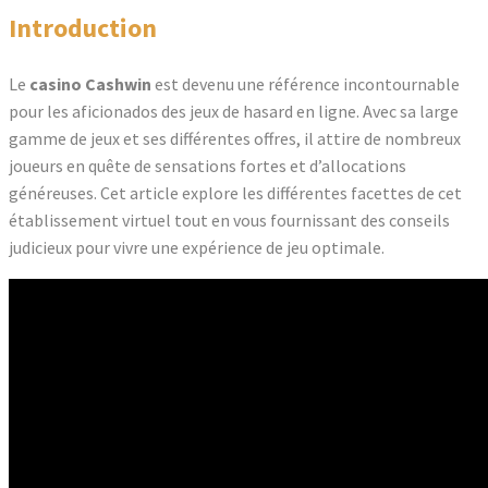
Introduction
Le
casino Cashwin
est devenu une référence incontournable
pour les aficionados des jeux de hasard en ligne. Avec sa large
gamme de jeux et ses différentes offres, il attire de nombreux
joueurs en quête de sensations fortes et d’allocations
généreuses. Cet article explore les différentes facettes de cet
établissement virtuel tout en vous fournissant des conseils
judicieux pour vivre une expérience de jeu optimale.