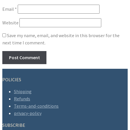
Email
*
Website
Save my name, email, and website in this browser for the
next time I comment.
POLICIES
Shipping
Refunds
Terms-and-conditions
privacy-policy
SUBSCRIBE