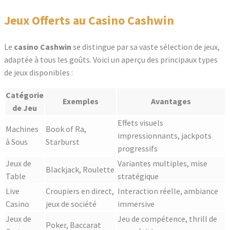
Jeux Offerts au Casino Cashwin
Le
casino Cashwin
se distingue par sa vaste sélection de jeux,
adaptée à tous les goûts. Voici un aperçu des principaux types
de jeux disponibles :
Catégorie
Exemples
Avantages
de Jeu
Effets visuels
Machines
Book of Ra,
impressionnants, jackpots
à Sous
Starburst
progressifs
Jeux de
Variantes multiples, mise
Blackjack, Roulette
Table
stratégique
Live
Croupiers en direct,
Interaction réelle, ambiance
Casino
jeux de société
immersive
Jeux de
Jeu de compétence, thrill de
Poker, Baccarat