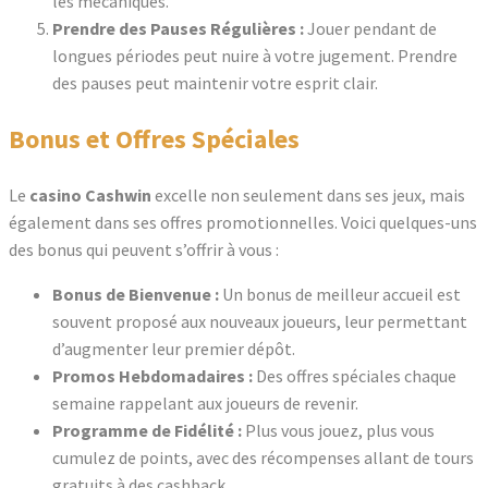
les mécaniques.
Prendre des Pauses Régulières :
Jouer pendant de
longues périodes peut nuire à votre jugement. Prendre
des pauses peut maintenir votre esprit clair.
Bonus et Offres Spéciales
Le
casino Cashwin
excelle non seulement dans ses jeux, mais
également dans ses offres promotionnelles. Voici quelques-uns
des bonus qui peuvent s’offrir à vous :
Bonus de Bienvenue :
Un bonus de meilleur accueil est
souvent proposé aux nouveaux joueurs, leur permettant
d’augmenter leur premier dépôt.
Promos Hebdomadaires :
Des offres spéciales chaque
semaine rappelant aux joueurs de revenir.
Programme de Fidélité :
Plus vous jouez, plus vous
cumulez de points, avec des récompenses allant de tours
gratuits à des cashback.