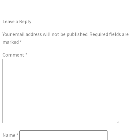
post:
Casinos in the UK
navigation
Next
Explorando las Ventajas Únicas del Cashwin Casino
post:
Leave a Reply
Your email address will not be published.
Required fields are
marked
*
Comment
*
Name
*