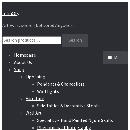
Skip
Skip
InfinOty
to
to
Art Everywhere | Delivered Anywhere
navigation
content
Search
Search
for:
Homepage
Menu
About Us
Shop
Lightning
Pendants & Chandeliers
Wall lights
Furniture
Side Tables & Decorative Stools
Wall Art
Speciality – Hand Painted Nguni Skulls
Phenomenal Photography