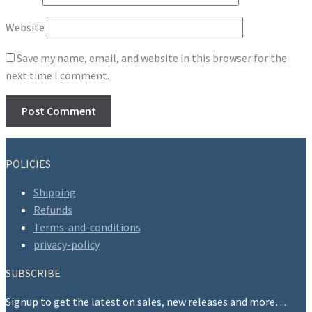
Website
Save my name, email, and website in this browser for the
next time I comment.
POLICIES
Shipping
Refunds
Terms-and-conditions
privacy-policy
SUBSCRIBE
Signup to get the latest on sales, new releases and more…