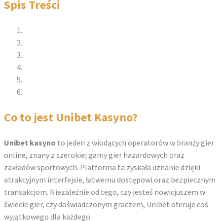
Spis Treści
Co to jest Unibet Kasyno?
Oferta Gier
Bonusy i Promocje
Gdzie znaleźć Unibet Kasyno?
Jak wygrać w Unibet Kasyno?
Często Zadawane Pytania
Co to jest Unibet Kasyno?
Unibet kasyno
to jeden z wiodących operatorów w branży gier
online, znany z szerokiej gamy gier hazardowych oraz
zakładów sportowych. Platforma ta zyskała uznanie dzięki
atrakcyjnym interfejsie, łatwemu dostępowi oraz bezpiecznym
transakcjom. Niezależnie od tego, czy jesteś nowicjuszem w
świecie gier, czy doświadczonym graczem, Unibet oferuje coś
wyjątkowego dla każdego.