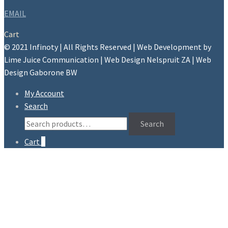
EMAIL
Cart
© 2021 Infinoty | All Rights Reserved | Web Development by
Lime Juice Communication | Web Design Nelspruit ZA | Web
Design Gaborone BW
My Account
Search
Search
Search
for:
Cart
0