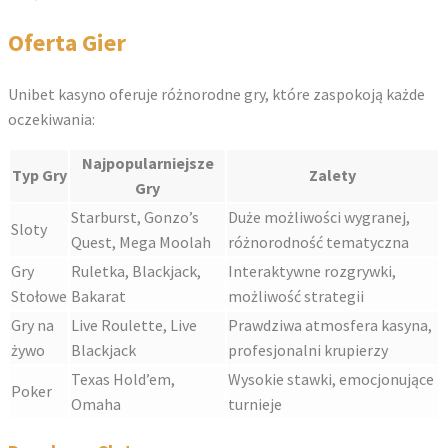
Oferta Gier
Unibet kasyno oferuje różnorodne gry, które zaspokoją każde
oczekiwania:
Najpopularniejsze
Typ Gry
Zalety
Gry
Starburst, Gonzo’s
Duże możliwości wygranej,
Sloty
Quest, Mega Moolah
różnorodność tematyczna
Gry
Ruletka, Blackjack,
Interaktywne rozgrywki,
Stołowe
Bakarat
możliwość strategii
Gry na
Live Roulette, Live
Prawdziwa atmosfera kasyna,
żywo
Blackjack
profesjonalni krupierzy
Texas Hold’em,
Wysokie stawki, emocjonujące
Poker
Omaha
turnieje