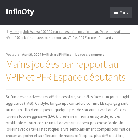
InfinOty
Skip
Skip
Menu
to
to
navigation
content
Home
Job2stars : 100 000 euros de salaire pour jouer au Poker un vrai job de
rêve - 170
Mains jouées par rapport au VPIP et PFR Espace débutants
Posted on
April 9, 2024
by
Richard Phillips
—
Leave a comment
Mains jouées par rapport au
VPIP et PFR Espace débutants
Si l’un de vos adversaires affiche ces stats, vous êtes face à un joueur tight-
aggressive (TAG). Ce style, longtemps considéré comme LE style gagnant
au no limit Hold’em a perdu quelque peu de son aura avec l’arrivée des
joueurs loose-aggressive (LAG). Il reste néanmoins un style de jeu très
profitable et jouer contre un tel adversaire ne sera pas chose facile. Un
joueur avec de telles statistiques a vraisemblablement compris pas mal de
choses au poker et sa sélection de mains préflop est plus difficile à lire,