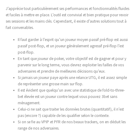
J’apprécie tout particulièrement ses performances et fonctionnalités fluides
et faciles à mettre en place. L’outil est convivial et bien pratique pour revoir
ses sessions et les mains clés. Cependant, il existe d’autres solutions tout à
fait convenables.
Il faut garder à l’esprit qu’un joueur moyen passif pré-flop est aussi
passif post-flop, et un joueur généralement agressif pré-flop l’est
post-flop.
En tant que joueur de poker, votre objectif est de gagner et pour y
parvenir sur le long terme, vous devrez exploiter les failles de vos
adversaires et prendre de meilleures décisions qu’eux.
Si jamais un joueur paye après une relance UTG, il est assez simple
de représenter une grosse main sur flop.
Il est évident que quelqu’un avec une statistique de fold-to-three-
bet élevée est un joueur contre lequel vous pouvez 3bet sans
ménagement.
Celui-ci ne sait que traiter les données brutes (quantitatif), il n’est
pas (encore ?) capable de les qualifier selon le contexte.
Si on se fie au VPIP et PFR de nos beaux trackers, on en déduit les
range de nos adversaires.