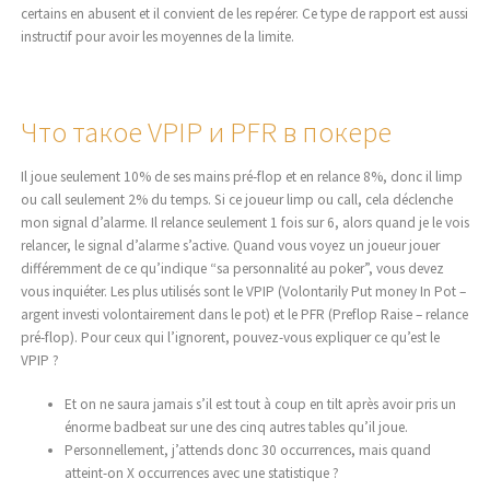
certains en abusent et il convient de les repérer. Ce type de rapport est aussi
instructif pour avoir les moyennes de la limite.
Что такое VPIP и PFR в покере
Il joue seulement 10% de ses mains pré-flop et en relance 8%, donc il limp
ou call seulement 2% du temps. Si ce joueur limp ou call, cela déclenche
mon signal d’alarme. Il relance seulement 1 fois sur 6, alors quand je le vois
relancer, le signal d’alarme s’active. Quand vous voyez un joueur jouer
différemment de ce qu’indique “sa personnalité au poker”, vous devez
vous inquiéter. Les plus utilisés sont le VPIP (Volontarily Put money In Pot –
argent investi volontairement dans le pot) et le PFR (Preflop Raise – relance
pré-flop). Pour ceux qui l’ignorent, pouvez-vous expliquer ce qu’est le
VPIP ?
Et on ne saura jamais s’il est tout à coup en tilt après avoir pris un
énorme badbeat sur une des cinq autres tables qu’il joue.
Personnellement, j’attends donc 30 occurrences, mais quand
atteint-on X occurrences avec une statistique ?