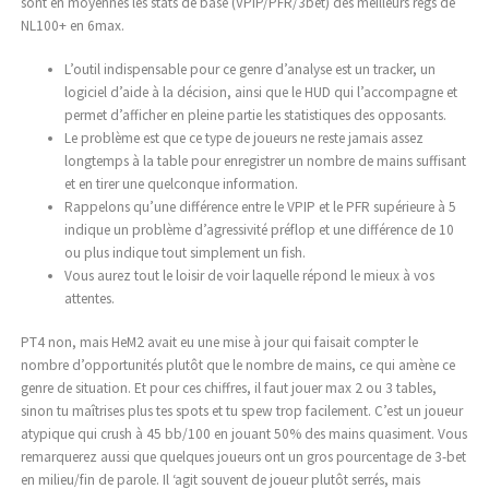
sont en moyennes les stats de base (VPIP/PFR/3bet) des meilleurs regs de
NL100+ en 6max.
L’outil indispensable pour ce genre d’analyse est un tracker, un
logiciel d’aide à la décision, ainsi que le HUD qui l’accompagne et
permet d’afficher en pleine partie les statistiques des opposants.
Le problème est que ce type de joueurs ne reste jamais assez
longtemps à la table pour enregistrer un nombre de mains suffisant
et en tirer une quelconque information.
Rappelons qu’une différence entre le VPIP et le PFR supérieure à 5
indique un problème d’agressivité préflop et une différence de 10
ou plus indique tout simplement un fish.
Vous aurez tout le loisir de voir laquelle répond le mieux à vos
attentes.
PT4 non, mais HeM2 avait eu une mise à jour qui faisait compter le
nombre d’opportunités plutôt que le nombre de mains, ce qui amène ce
genre de situation. Et pour ces chiffres, il faut jouer max 2 ou 3 tables,
sinon tu maîtrises plus tes spots et tu spew trop facilement. C’est un joueur
atypique qui crush à 45 bb/100 en jouant 50% des mains quasiment. Vous
remarquerez aussi que quelques joueurs ont un gros pourcentage de 3-bet
en milieu/fin de parole. Il ‘agit souvent de joueur plutôt serrés, mais