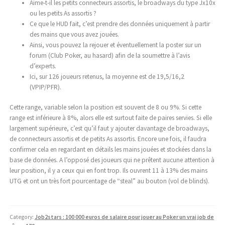
Aime-t-il les petits connecteurs assortis, le broadways du type Jx10x
ou les petits As assortis ?
Ce que le HUD fait, c’est prendre des données uniquement à partir
des mains que vous avez jouées.
Ainsi, vous pouvez la rejouer et éventuellement la poster sur un
forum (Club Poker, au hasard) afin de la soumettre à l’avis
d’experts.
Ici, sur 126 joueurs retenus, la moyenne est de 19,5/16,2
(VPIP/PFR).
Cette range, variable selon la position est souvent de 8 ou 9%. Si cette
range est inférieure à 8%, alors elle est surtout faite de paires servies. Si elle
largement supérieure, c’est qu’il faut y ajouter davantage de broadways,
de connecteurs assortis et de petits As assortis. Encore une fois, il faudra
confirmer cela en regardant en détails les mains jouées et stockées dans la
base de données. A l’opposé des joueurs qui ne prêtent aucune attention à
leur position, il y a ceux qui en font trop. Ils ouvrent 11 à 13% des mains
UTG et ont un très fort pourcentage de “steal” au bouton (vol de blinds).
Category:
Job2stars : 100 000 euros de salaire pour jouer au Poker un vrai job de