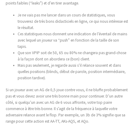
points faibles (“leaks”) et d’en tirer avantage.
Je ne vais pas me lancer dans un cours de statistiques, vous
trouverez de très bons didacticiels en ligne, ce qui nous intéresse est
le résultat.
Ces statistiques nous donnent une indication de l’éventail de mains
avec lequel un joueur va “push” en fonction de la taille de son
tapis.
Que son VPIP soit de 50, 65 ou 80% ne changera pas grand-chose
à la façon dont on abordera ce (bon) client.
Mais pas seulement, je regarde aussi s’il relance souvent et dans
quelles positions (blinds, début de parole, position intermédiaire,
position tardive).
Si un joueur avec un AG de 0,5 joue contre vous, il ne bluffe probablement
pas et vous devez avoir une très bonne main pour continuer. D’un autre
côté, si quelqu’un avec un AG de 6 vous affronte, votre top
paire
commence à être très bonne. Il s’agit de la fréquence à laquelle votre
adversaire relance avant le flop. Par exemple, un 3b de 3% signifie que sa
range pour cette action est AA-TT, AKs-AQS, et AQo.