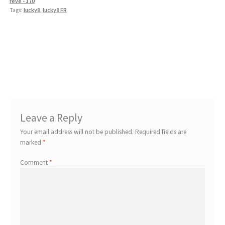
rêve - 170
Tags:
lucky8
,
lucky8 FR
Post
Previous
Next
Vulkan Vegas Pl Kod Promocyjny
Soirée thème Las Vegas : Comment
post:
post:
2024 ️ Bonus Code Do Vulcan Vegas
choisir sa tenue pour briller !
navigation
Kasyno Polska
Leave a Reply
Your email address will not be published.
Required fields are
marked
*
Comment
*