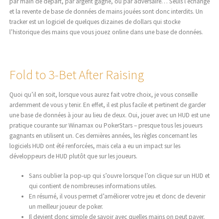
par main de départ, par argent gagné, ou par adversaire… Seuls l’échange
et la revente de base de données de mains jouées sont donc interdits. Un
tracker est un logiciel de quelques dizaines de dollars qui stocke
l’historique des mains que vous jouez online dans une base de données.
Fold to 3-Bet After Raising
Quoi qu’il en soit, lorsque vous aurez fait votre choix, je vous conseille
ardemment de vous y tenir. En effet, il est plus facile et pertinent de garder
une base de données à jour au lieu de deux. Oui, jouer avec un HUD est une
pratique courante sur Winamax ou PokerStars – presque tous les joueurs
gagnants en utilisent un. Ces dernières années, les règles concernant les
logiciels HUD ont été renforcées, mais cela a eu un impact sur les
développeurs de HUD plutôt que sur les joueurs.
Sans oublier la pop-up qui s’ouvre lorsque l’on clique sur un HUD et
qui contient de nombreuses informations utiles.
En résumé, il vous permet d’améliorer votre jeu et donc de devenir
un meilleur joueur de poker.
Il devient donc simple de savoir avec quelles mains on peut payer.