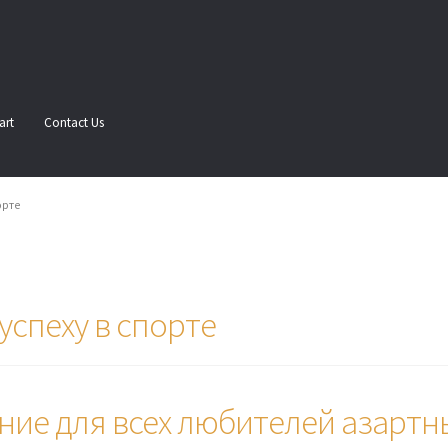
art
Contact Us
орте
успеху в спорте
ние для всех любителей азартн