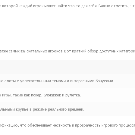
 в которой каждый игрок может найти что-то для себя. Важно отметить, 
даже самых взыскательных игроков. Вот краткий обзор доступных категори
ые слоты с увлекательными темами и интересными бонусами.
 игры, такие как покер, блэкджек и рулетка.
альными крупье в режиме реального времени.
ификацию, что обеспечивает честность и прозрачность игрового процесса