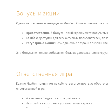
Бонусы и акции
Одним из основных преимуществ
Мелбет Иловаси
является их 
Приветственный бонус:
Новый игрок может получить з
Кэшбэк:
Доступен для всех активных пользователей, поз
Регулярные акции:
Периодические раздачи призов и сп
Эти бонусы не только добавляют больше удовольствия в игру,
Ответственная игра
Казино Мелбет принимает на себя ответственность за обеспече
ответственной игре:
Установите бюджет и соблюдайте его.
Не играйте в состоянии усталости или стресса.