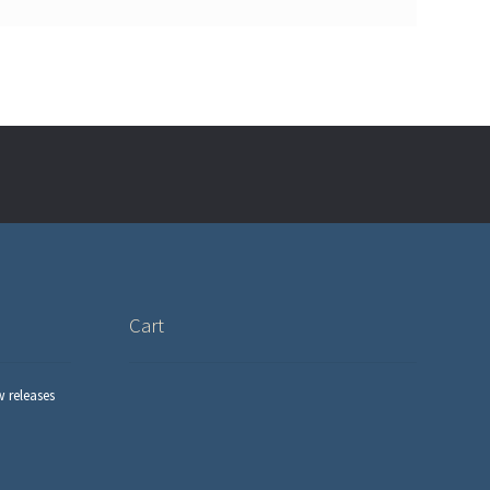
Cart
w releases