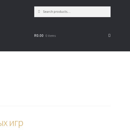
Search
Search
for:
R
0.00
0 items
ых игр