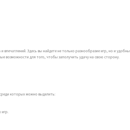
а и впечатлений. Здесь вы найдете не только разнообразие игр, но и удоб
ные возможности для того, чтобы заполучить удачу на свою сторону.
 среди которых можно выделить:
 игр.