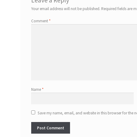
Leave a Reply
Your email address will not be published.
Required fields are 
Comment
*
Name
*
Save my name, email, and website in this browser for the n