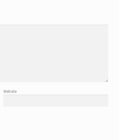
Website