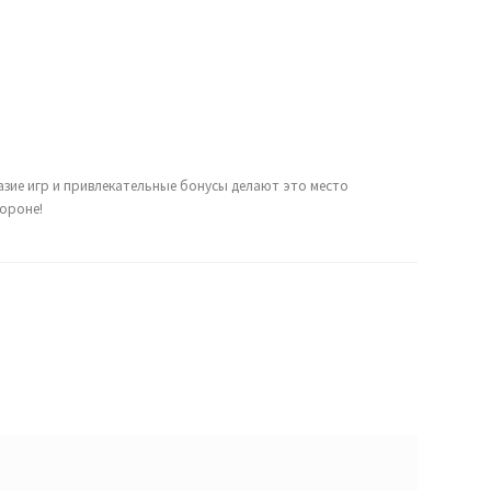
азие игр и привлекательные бонусы делают это место
тороне!
Next
Reel Adventures Discovering the Thrills of Video Slots
post: