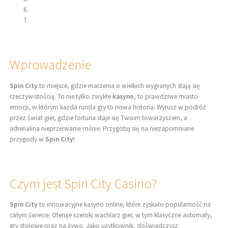
Bezpieczeństwo w Spin City
Najczęściej Zadawane Pytania
Wprowadzenie
Spin City
to miejsce, gdzie marzenia o wielkich wygranych stają się
rzeczywistością. To nie tylko zwykłe
kasyno
, to prawdziwe miasto
emocji, w którym każda runda gry to nowa historia. Wyrusz w podróż
przez świat gier, gdzie fortuna staje się Twoim towarzyszem, a
adrenalina nieprzerwanie rośnie. Przygotuj się na niezapomniane
przygody w
Spin City
!
Czym jest Spin City Casino?
Spin City
to innowacyjne kasyno online, które zyskało popularność na
całym świecie. Oferuje szeroki wachlarz gier, w tym klasyczne automaty,
gry stołowe oraz na żywo. Jako użytkownik, doświadczysz: