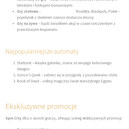
tematami i funkcjami bonusowymi.
Gry stołowe
–
spincitycasinopl.com
Roulette, Blackjack, Poker –
pojedynek z dealerem zawsze dostarcza emocji.
Gry na żywo
– bądź świadkiem akcji w czasie rzeczywistym z
prawdziwymi krupierami.
Najpopularniejsze automaty
Starburst – klasyka gatunku, znana ze swojego kolorowego
designu.
Gonzo’s Quest – zabierz się w przygodę z poszukiwaniu złota.
Book of Dead – odkryj magiczny świat starożytnego Egiptu.
Ekskluzywne promocje
Spin City
dba o swoich graczy, oferując szereg ekskluzywnych promocji: