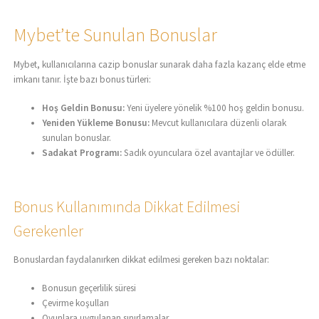
Mybet’te Sunulan Bonuslar
Mybet, kullanıcılarına cazip bonuslar sunarak daha fazla kazanç elde etme
imkanı tanır. İşte bazı bonus türleri:
Hoş Geldin Bonusu:
Yeni üyelere yönelik %100 hoş geldin bonusu.
Yeniden Yükleme Bonusu:
Mevcut kullanıcılara düzenli olarak
sunulan bonuslar.
Sadakat Programı:
Sadık oyunculara özel avantajlar ve ödüller.
Bonus Kullanımında Dikkat Edilmesi
Gerekenler
Bonuslardan faydalanırken dikkat edilmesi gereken bazı noktalar:
Bonusun geçerlilik süresi
Çevirme koşulları
Oyunlara uygulanan sınırlamalar