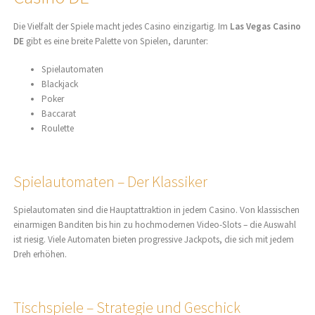
Die Vielfalt der Spiele macht jedes Casino einzigartig. Im
Las Vegas Casino
DE
gibt es eine breite Palette von Spielen, darunter:
Spielautomaten
Blackjack
Poker
Baccarat
Roulette
Spielautomaten – Der Klassiker
Spielautomaten sind die Hauptattraktion in jedem Casino. Von klassischen
einarmigen Banditen bis hin zu hochmodernen Video-Slots – die Auswahl
ist riesig. Viele Automaten bieten progressive Jackpots, die sich mit jedem
Dreh erhöhen.
Tischspiele – Strategie und Geschick