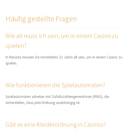
Häufig gestellte Fragen
Wie alt muss ich sein, um in einem Casino zu
spielen?
In Nevada müssen Sie mindestens 21 Jahre alt sein, um in einem Casino zu
spielen.
Wie funktionieren die Spielautomaten?
Spielautomaten arbeiten mit Zufallszahlengeneratoren (RNG), die
sicherstellen, dass jede Drehung unabhängig ist.
Gibt es eine Kleiderordnung in Casinos?