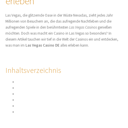
erleben
Las Vegas, die glitzernde Oase in der Wüste Nevadas, zieht jedes Jahr
Millionen von Besuchern an, die das aufregende Nachtleben und die
aufregenden Spiele in den berühmtesten
Las Vegas Casinos
genießen
möchten. Doch was macht ein Casino in Las Vegas so besonders? In
diesem Artikel tauchen wir tief in die Welt der Casinos ein und entdecken,
was man im
Las Vegas Casino DE
alles erleben kann.
Inhaltsverzeichnis
Einführung in die Welt der Casinos
Die Geschichte der Casinos in Las Vegas
Beliebte Spielarten im Las Vegas Casino DE
Tipps für den Casinobesuch
Unterhaltung außerhalb der Spieltische
Häufig gestellte Fragen