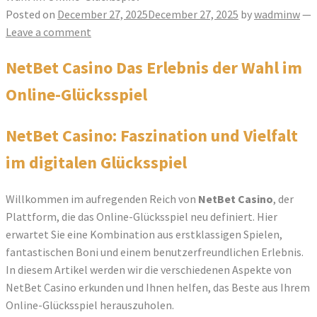
Posted on
December 27, 2025
December 27, 2025
by
wadminw
—
Leave a comment
NetBet Casino Das Erlebnis der Wahl im
Online-Glücksspiel
NetBet Casino: Faszination und Vielfalt
im digitalen Glücksspiel
Willkommen im aufregenden Reich von
NetBet Casino
, der
Plattform, die das Online-Glücksspiel neu definiert. Hier
erwartet Sie eine Kombination aus erstklassigen Spielen,
fantastischen Boni und einem benutzerfreundlichen Erlebnis.
In diesem Artikel werden wir die verschiedenen Aspekte von
NetBet Casino erkunden und Ihnen helfen, das Beste aus Ihrem
Online-Glücksspiel herauszuholen.