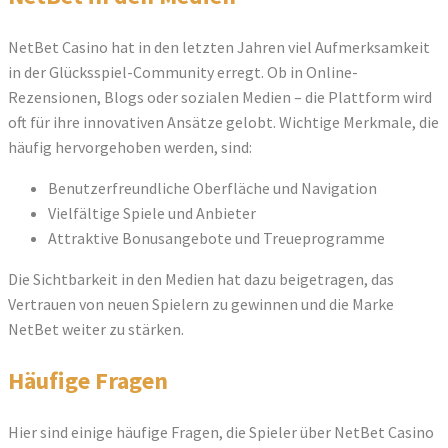
NetBet Casino hat in den letzten Jahren viel Aufmerksamkeit
in der Glücksspiel-Community erregt. Ob in Online-
Rezensionen, Blogs oder sozialen Medien – die Plattform wird
oft für ihre innovativen Ansätze gelobt. Wichtige Merkmale, die
häufig hervorgehoben werden, sind:
Benutzerfreundliche Oberfläche und Navigation
Vielfältige Spiele und Anbieter
Attraktive Bonusangebote und Treueprogramme
Die Sichtbarkeit in den Medien hat dazu beigetragen, das
Vertrauen von neuen Spielern zu gewinnen und die Marke
NetBet weiter zu stärken.
Häufige Fragen
Hier sind einige häufige Fragen, die Spieler über NetBet Casino