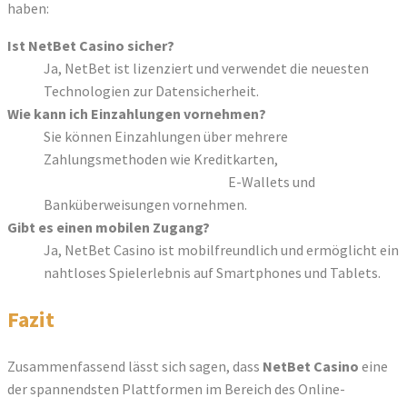
haben:
Ist NetBet Casino sicher?
Ja, NetBet ist lizenziert und verwendet die neuesten
Technologien zur Datensicherheit.
Wie kann ich Einzahlungen vornehmen?
Sie können Einzahlungen über mehrere
Zahlungsmethoden wie Kreditkarten,
https://netbetcasinoat.com/
E-Wallets und
Banküberweisungen vornehmen.
Gibt es einen mobilen Zugang?
Ja, NetBet Casino ist mobilfreundlich und ermöglicht ein
nahtloses Spielerlebnis auf Smartphones und Tablets.
Fazit
Zusammenfassend lässt sich sagen, dass
NetBet Casino
eine
der spannendsten Plattformen im Bereich des Online-