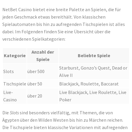
NetBet Casino bietet eine breite Palette an Spielen, die für
jeden Geschmack etwas bereithält. Von klassischen
Spielautomaten bis hin zu aufregenden Tischspielen ist alles
dabei. Im Folgenden finden Sie eine Übersicht über die
verschiedenen Spielkategorien:
Anzahl der
Kategorie
Beliebte Spiele
Spiele
Starburst, Gonzo’s Quest, Dead or
Slots
über 500
Alive II
Tischspiele
über 50
Blackjack, Roulette, Baccarat
Live-
Live Blackjack, Live Roulette, Live
über 20
Casino
Poker
Die
Slots
sind besonders vielfältig, mit Themen, die von
Ägypten über den Wilden Westen bis hin zu Märchen reichen.
Die Tischspiele bieten klassische Variationen mit aufregenden