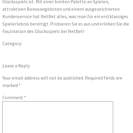
Glücksspiels ist. Mit einer breiten Palette an Spielen,
attraktiven Bonusangeboten und einem ausgezeichneten
Kundenservice hat NetBet alles, was man für ein erstklassiges
Spielerlebnis benötigt. Probieren Sie es aus und erleben Sie die
Faszination des Glücksspiels bei NetBet!
Category:
netbetcasinoat.com
Previous
Post
Esperienza di Gioco Infinita con NetBet Casino
post:
Next
Mystake Casino recenze Objevte tajemství skvělých výher
navigation
post:
Leave a Reply
Your email address will not be published.
Required fields are
marked
*
Comment
*