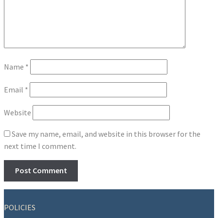
Name
*
Email
*
Website
Save my name, email, and website in this browser for the
next time I comment.
POLICIES