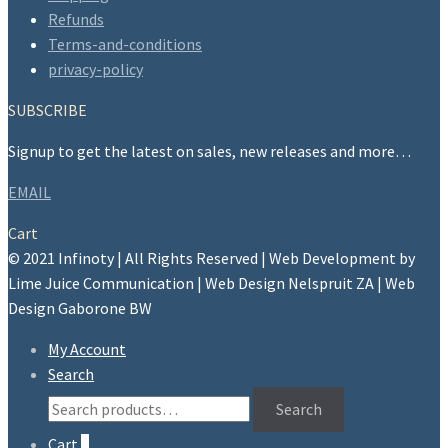
Refunds
Terms-and-conditions
privacy-policy
SUBSCRIBE
Signup to get the latest on sales, new releases and more…
EMAIL
Cart
© 2021 Infinoty | All Rights Reserved | Web Development by
Lime Juice Communication | Web Design Nelspruit ZA | Web
Design Gaborone BW
My Account
Search
Search
Search
for:
Cart
0