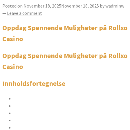
Posted on
November 18, 2025
November 18, 2025
by
wadminw
—
Leave a comment
Oppdag Spennende Muligheter på Rollxo
Casino
Oppdag Spennende Muligheter på Rollxo
Casino
Innholdsfortegnelse
Innledning
Spillutvalg
Bonuser og Kampanjer
Brukeropplevelse
Betalingsmetoder