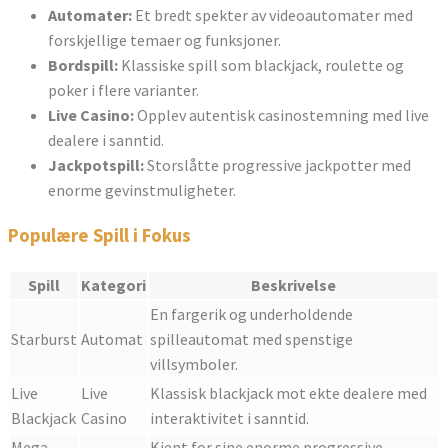
Automater:
Et bredt spekter av videoautomater med
forskjellige temaer og funksjoner.
Bordspill:
Klassiske spill som blackjack, roulette og
poker i flere varianter.
Live Casino:
Opplev autentisk casinostemning med live
dealere i sanntid.
Jackpotspill:
Storslåtte progressive jackpotter med
enorme gevinstmuligheter.
Populære Spill i Fokus
Spill
Kategori
Beskrivelse
En fargerik og underholdende
Starburst
Automat
spilleautomat med spenstige
villsymboler.
Live
Live
Klassisk blackjack mot ekte dealere med
Blackjack
Casino
interaktivitet i sanntid.
Mega
Kjent for sine enorme progressive