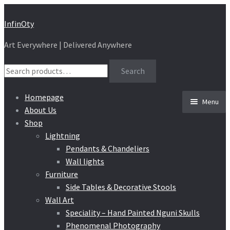
Skip
Skip
InfinOty
to
to
Art Everywhere | Delivered Anywhere
navigation
content
Search
Search
for:
Homepage
Menu
About Us
Shop
Lightning
Pendants & Chandeliers
Wall lights
Furniture
Side Tables & Decorative Stools
Wall Art
Speciality – Hand Painted Nguni Skulls
Phenomenal Photography