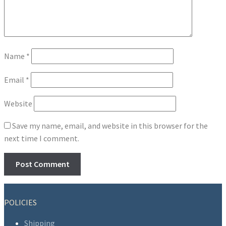
Name
*
Email
*
Website
Save my name, email, and website in this browser for the
next time I comment.
POLICIES
Shipping