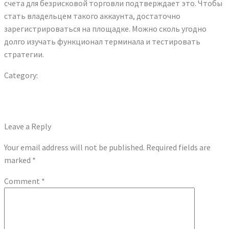
счета для безрисковой торговли подтверждает это. Чтобы
стать владельцем такого аккаунта, достаточно
зарегистрироваться на площадке. Можно сколь угодно
долго изучать функционал терминала и тестировать
стратегии.
Category:
Форекс Брокеры
Previous
Post
10 ferramentas para teste automatizado de software
post:
Next
Маркетинговый План Компании Как Составить И С Чего
navigation
post:
Начинается Планирование Маркетинга
Leave a Reply
Your email address will not be published.
Required fields are
marked
*
Comment
*