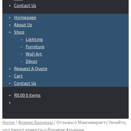
Contact Us
Homepage
About Us
Shop
Lighting
Furniture
Wall Art
Décor
Request A Quote
Cart
Contact Us
R
0.00
0 items
Home
/
Форекс Брокеры
/
Отзывы о Максимаркетс Узнайте,
что пишут клиенты о брокере Альпари.