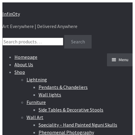
Skip
Skip
InfinOty
to
to
Art Everywhere | Delivered Anywhere
navigation
content
Search
Search
for:
Homepage
Menu
About Us
Shop
Lightning
Pendants & Chandeliers
Wall lights
Furniture
Side Tables & Decorative Stools
Wall Art
Speciality – Hand Painted Nguni Skulls
Phenomenal Photography