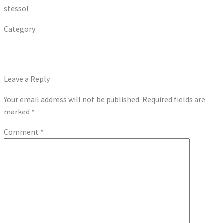
stesso!
Category:
plexbetcasinoitalia.com
Previous
Post
Faszination Casino NetBet Entdecke die Welt der digitalen
post:
Gewinne
navigation
Next
Casino Cresus l’évasion des jeux où la fortune danse avec audace
post:
Leave a Reply
Your email address will not be published.
Required fields are
marked
*
Comment
*