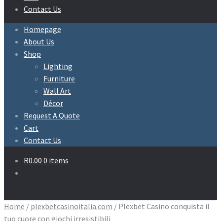
Contact Us
Homepage
About Us
Shop
Lighting
Furniture
Wall Art
Décor
Request A Quote
Cart
Contact Us
R
0.00
0 items
Home
/
plexbetcasinoitalia.com
/
Plexbet Casino conquista il
tuo cuore con giochi irresistibili