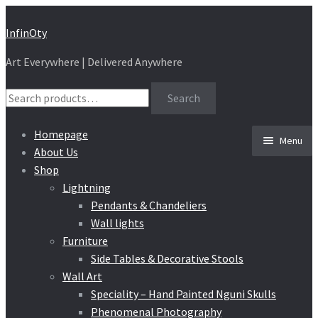
Skip
Skip
InfinOty
to
to
Art Everywhere | Delivered Anywhere
navigation
content
Search
Search
for:
Homepage
Menu
About Us
Shop
Lightning
Pendants & Chandeliers
Wall lights
Furniture
Side Tables & Decorative Stools
Wall Art
Speciality – Hand Painted Nguni Skulls
Phenomenal Photography