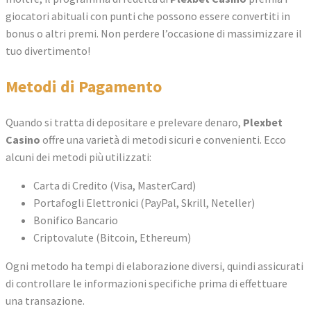
giocatori abituali con punti che possono essere convertiti in
bonus o altri premi. Non perdere l’occasione di massimizzare il
tuo divertimento!
Metodi di Pagamento
Quando si tratta di depositare e prelevare denaro,
Plexbet
Casino
offre una varietà di metodi sicuri e convenienti. Ecco
alcuni dei metodi più utilizzati:
Carta di Credito (Visa, MasterCard)
Portafogli Elettronici (PayPal, Skrill, Neteller)
Bonifico Bancario
Criptovalute (Bitcoin, Ethereum)
Ogni metodo ha tempi di elaborazione diversi, quindi assicurati
di controllare le informazioni specifiche prima di effettuare
una transazione.