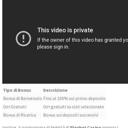
Tipo di Bonus
Descrizione
Bonus di Benvenuto
Fino al 100% sul primo deposito
Giri Gratuiti
Giri gratuiti su slot selezionate
Bonus di Ricarica
Bonus sui depositi successivi
Inoltre, il programma di fedeltà di
Plexbet Casino
premia i