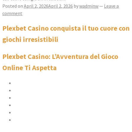
Posted on
April 2, 2026
April 2, 2026
by
wadminw
—
Leave a
comment
Plexbet Casino conquista il tuo cuore con
giochi irresistibili
Plexbet Casino: L’Avventura del Gioco
Online Ti Aspetta
Introduzione
Giochi Offerti
Bonus e Promozioni
Metodi di Pagamento
Sicurezza e Affidabilità
Conclusione