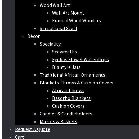
Wood Wall Art
Wall Art Mount
Framed Wood Wonders
Sensational Steel
Décor
Speciality
Seawreaths
Fynbos Flower Waterdrops
Blantyre Jars
Traditional African Ornaments
Blankets Throws & Cushion Covers
African Throws
Basotho Blankets
Cushion Covers
Candles & Candleholders
Mirrors & Baskets
Request A Quote
Cart