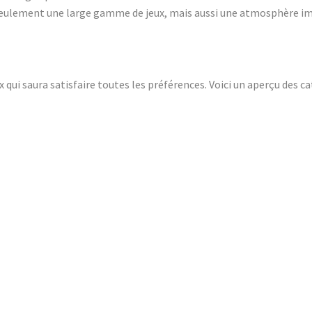
seulement une large gamme de jeux, mais aussi une atmosphère imm
ui saura satisfaire toutes les préférences. Voici un aperçu des ca