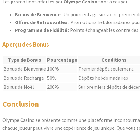
Les promotions offertes par
Olympe Casino
sont à couper
olym
Bonus de Bienvenue
: Un pourcentage sur votre premier d
Offres de Retrouvailles
: Promotions hebdomadaires pour 
Programme de Fidélité
: Points échangeables contre des b
Aperçu des Bonus
Type de Bonus
Pourcentage
Conditions
Bonus de Bienvenue
100%
Premier dépôt seulement
Bonus de Recharge
50%
Dépôts hebdomadaires
Bonus de Noël
200%
Sur premiers dépôts de déc
Conclusion
Olympe Casino se présente comme une plateforme incontournable p
chaque joueur peut vivre une expérience de jeu unique. Que vous 