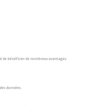
ré de bénéficier de nombreux avantages:
 des données.