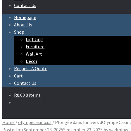
Contact Us
Homepage
About Us
Shop
Lighting
Furniture
Wall Art
Décor
Request A Quote
Cart
Contact Us
R
0.00
0 items
Home
/
olympecasino.us
/
Plongée dans lunivers dOlympe Casin
Posted on
September 23, 2025
September 23, 2025
by
wadminw