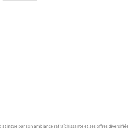
distingue par son ambiance rafraîchissante et ses offres diversifiée