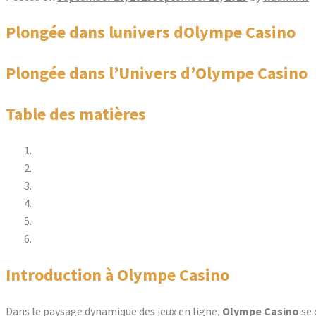
Plongée dans lunivers dOlympe Casino
Plongée dans l’Univers d’Olympe Casino
Table des matières
Introduction à Olympe Casino
Jeux Disponibles à Olympe Casino
Avantages d’Olympe Casino
Offres et Bonus
Conclusion
Questions Fréquemment Posées
Introduction à Olympe Casino
Dans le paysage dynamique des jeux en ligne,
Olympe Casino
se 