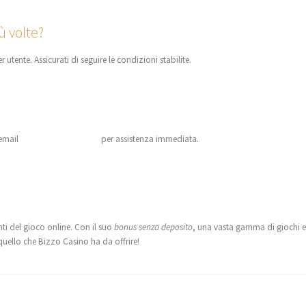
ù volte?
tente. Assicurati di seguire le condizioni stabilite.
’email
bizzo casino reviews
per assistenza immediata.
ti del gioco online. Con il suo
bonus senza deposito
, una vasta gamma di giochi e o
quello che Bizzo Casino ha da offrire!