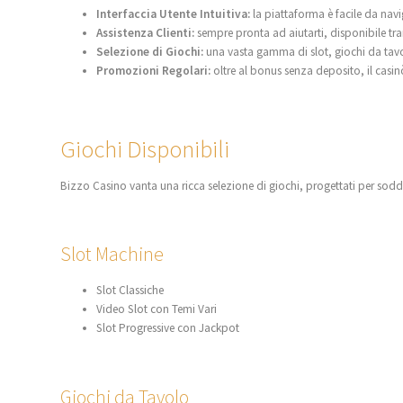
Interfaccia Utente Intuitiva:
la piattaforma è facile da naviga
Assistenza Clienti:
sempre pronta ad aiutarti, disponibile tra
Selezione di Giochi:
una vasta gamma di slot, giochi da tavo
Promozioni Regolari:
oltre al bonus senza deposito, il casin
Giochi Disponibili
Bizzo Casino vanta una ricca selezione di giochi, progettati per soddisf
Slot Machine
Slot Classiche
Video Slot con Temi Vari
Slot Progressive con Jackpot
Giochi da Tavolo