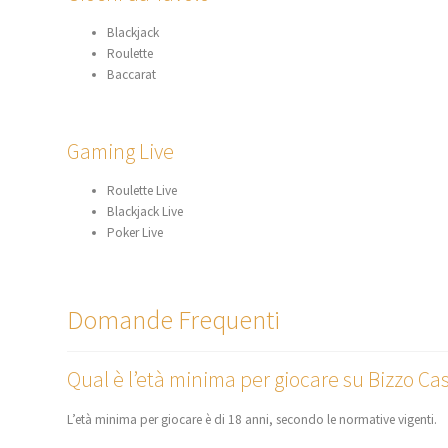
Blackjack
Roulette
Baccarat
Gaming Live
Roulette Live
Blackjack Live
Poker Live
Domande Frequenti
Qual è l’età minima per giocare su Bizzo Ca
L’età minima per giocare è di 18 anni, secondo le normative vigenti.