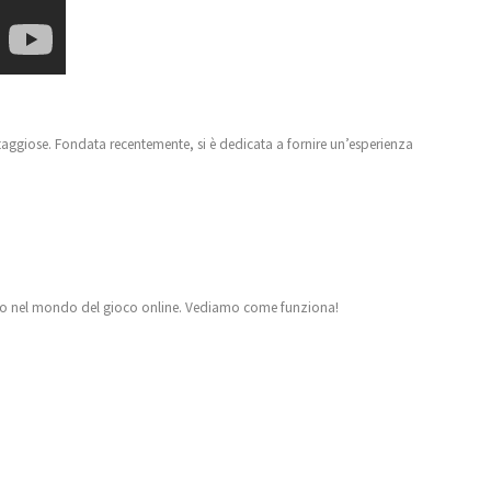
taggiose. Fondata recentemente, si è dedicata a fornire un’esperienza
gresso nel mondo del gioco online. Vediamo come funziona!