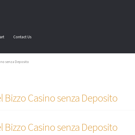
art
Contact Us
sino senza Deposito
el Bizzo Casino senza Deposito
el Bizzo Casino senza Deposito