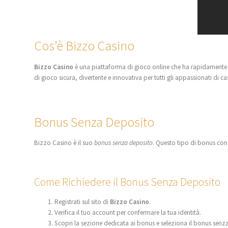
Cos’è Bizzo Casino
Bizzo Casino
è una piattaforma di gioco online che ha rapidamente g
di gioco sicura, divertente e innovativa per tutti gli appassionati di ca
Bonus Senza Deposito
Bizzo Casino è il suo
bonus senza deposito
. Questo tipo di bonus cons
Come Richiedere il Bonus Senza Deposito
Registrati sul sito di
Bizzo Casino
.
Verifica il tuo account per confermare la tua identità.
Scopri la sezione dedicata ai bonus e seleziona il bonus senz