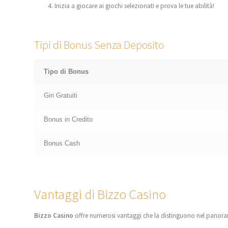
Inizia a giocare ai giochi selezionati e prova le tue abilità!
Tipi di Bonus Senza Deposito
Tipo di Bonus
Giri Gratuiti
Bonus in Credito
Bonus Cash
Vantaggi di Bizzo Casino
Bizzo Casino
offre numerosi vantaggi che la distinguono nel panorama