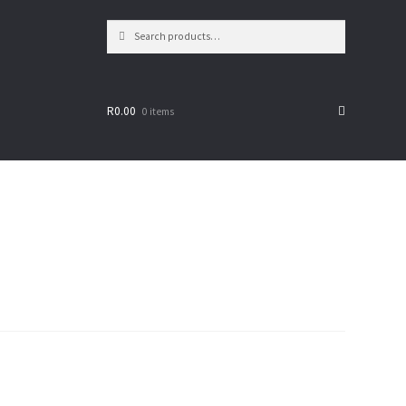
Search
Search
for:
R
0.00
0 items