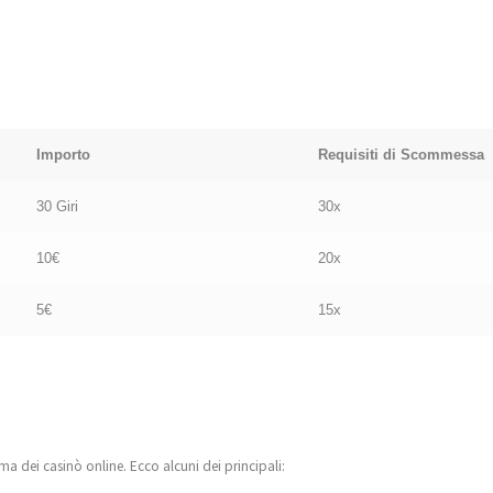
Importo
Requisiti di Scommessa
30 Giri
30x
10€
20x
5€
15x
 dei casinò online. Ecco alcuni dei principali: