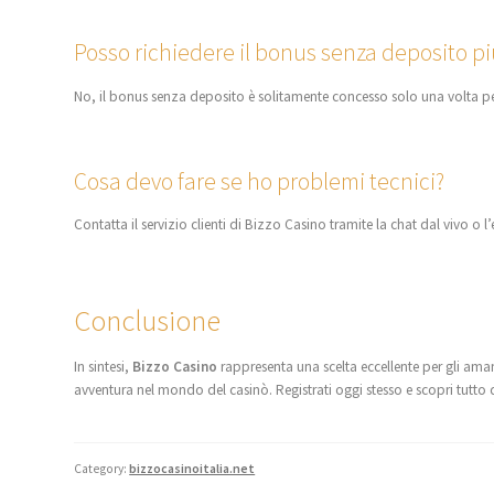
Posso richiedere il bonus senza deposito pi
No, il bonus senza deposito è solitamente concesso solo una volta per u
Cosa devo fare se ho problemi tecnici?
Contatta il servizio clienti di Bizzo Casino tramite la chat dal vivo o l
Conclusione
In sintesi,
Bizzo Casino
rappresenta una scelta eccellente per gli aman
avventura nel mondo del casinò. Registrati oggi stesso e scopri tutto 
Category:
bizzocasinoitalia.net