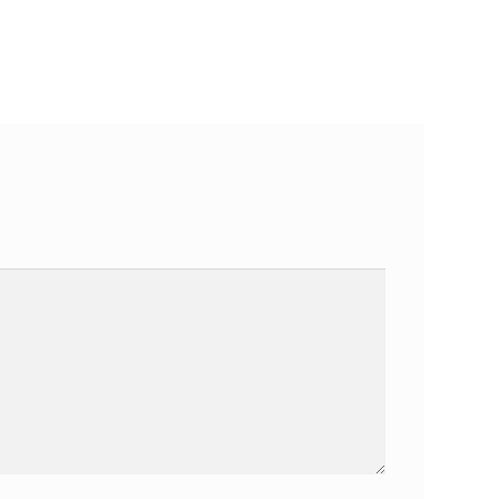
Next
Fortunes Await at the Premier Lucky Ones Casino
post: