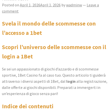
Posted on
April 1, 2026
April 1, 2026
by
wadminw
—
Leave a
comment
Svela il mondo delle scommesse con
l’accesso a 1bet
Scopri l’universo delle scommesse con il
login a 1Bet
Se sei un appassionato di giochi d’azzardo e di scommesse
sportive, 1Bet Casino fa al caso tuo. Questo articolo ti guiderà
attraverso i diversi aspetti di 1Bet, dal
login
alla registrazione,
dalle offerte ai giochi disponibili. Preparati a immergerti in
un’esperienza di gioco senza pari!
Indice dei contenuti