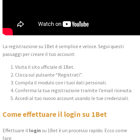
La registrazione su 1Bet è semplice e veloce. Segui questi
passaggi per creare il tuo account:
Visita il sito ufficiale di 1Bet.
Clicca sul pulsante “Registrati”.
Compila il modulo con i tuoi dati personali.
Conferma la tua registrazione tramite l’email ricevuta.
Accedi al tuo nuovo account usando le tue credenziali.
Come effettuare il login su 1Bet
Effettuare il
login
su 1Bet è un processo rapido. Ecco come
fare: