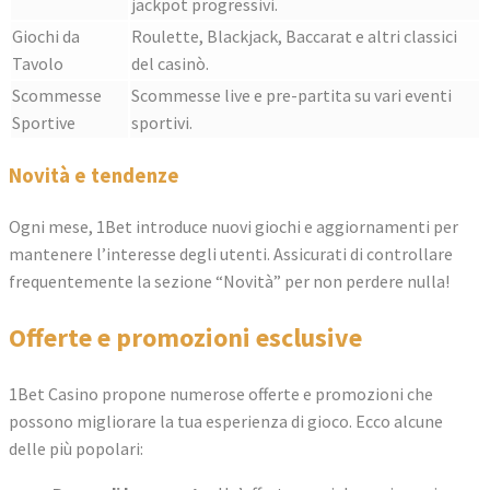
jackpot progressivi.
Giochi da
Roulette, Blackjack, Baccarat e altri classici
Tavolo
del casinò.
Scommesse
Scommesse live e pre-partita su vari eventi
Sportive
sportivi.
Novità e tendenze
Ogni mese, 1Bet introduce nuovi giochi e aggiornamenti per
mantenere l’interesse degli utenti. Assicurati di controllare
frequentemente la sezione “Novità” per non perdere nulla!
Offerte e promozioni esclusive
1Bet Casino propone numerose offerte e promozioni che
possono migliorare la tua esperienza di gioco. Ecco alcune
delle più popolari: