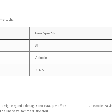
tteristiche:
Twin Spin Slot
Sì
Variabile
96.6%
 design eleganti. I dettagli sono curati per offrire
twinspin-it.com
un’esperienza vis
ile a una vasta gamma di giocatori.