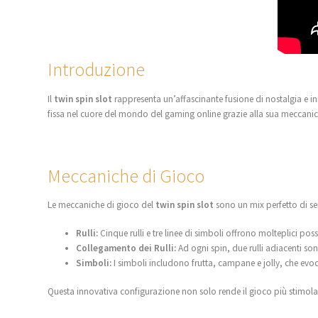
Introduzione
Il
twin spin slot
rappresenta un’affascinante fusione di nostalgia e in
fissa nel cuore del mondo del gaming online grazie alla sua meccanica 
Meccaniche di Gioco
Le meccaniche di gioco del
twin spin slot
sono un mix perfetto di sem
Rulli:
Cinque rulli e tre linee di simboli offrono molteplici possi
Collegamento dei Rulli:
Ad ogni spin, due rulli adiacenti so
Simboli:
I simboli includono frutta, campane e jolly, che e
Questa innovativa configurazione non solo rende il gioco più stimolan