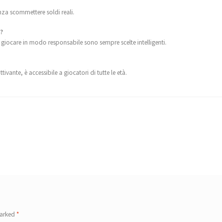
nza scommettere soldi reali.
t?
 e giocare in modo responsabile sono sempre scelte intelligenti.
vante, è accessibile a giocatori di tutte le età.
ble Experience
marked
*