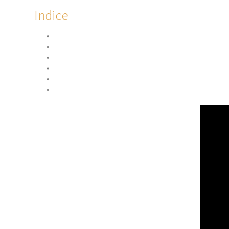
Indice
Introduzione
Meccaniche di Gioco
Grafica e Audio
Vincite e Funzioni Speciali
Conclusione
Domande Frequenti