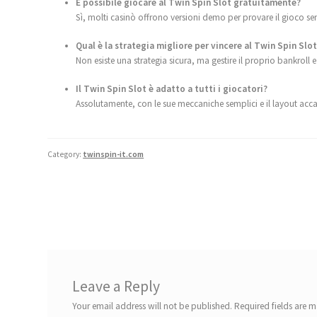
È possibile giocare al Twin Spin Slot gratuitamente?
Sì, molti casinò offrono versioni demo per provare il gioco se
Qual è la strategia migliore per vincere al Twin Spin Slo
Non esiste una strategia sicura, ma gestire il proprio bankroll
Il Twin Spin Slot è adatto a tutti i giocatori?
Assolutamente, con le sue meccaniche semplici e il layout accatti
Category:
twinspin-it.com
Post
Previous
The Ultimate Challenge Conquering the Unrivaled Mission Uncrossa
post:
navigation
Leave a Reply
Your email address will not be published.
Required fields are 