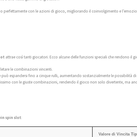
o perfettamente con le azioni di gioco, migliorando il coinvolgimento e l’emozione 
lot
attrae così tanti giocatori. Ecco alcune delle funzioni speciali che rendono il g
letare le combinazioni vincenti.
 e può espandersi fino a cinque rulli, aumentando sostanzialmente le possibilità di 
issimo con le giuste combinazioni, rendendo il gioco non solo divertente, ma an
in spin slot
:
Valore di Vincita Ti