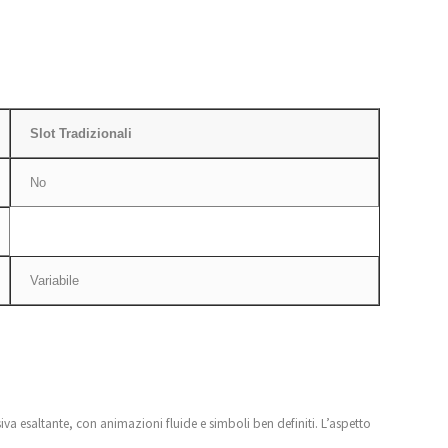
Slot Tradizionali
No
Variabile
iva esaltante, con animazioni fluide e simboli ben definiti. L’aspetto