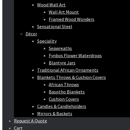
Wood Wall Art
Wall Art Mount
Framed Wood Wonders
Sensational Steel
Décor
Speciality
Seawreaths
Fynbos Flower Waterdrops
Blantyre Jars
Traditional African Ornaments
Blankets Throws & Cushion Covers
African Throws
Basotho Blankets
Cushion Covers
Candles & Candleholders
Mirrors & Baskets
Request A Quote
Cart