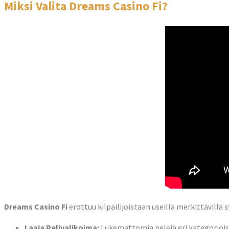
Miksi Valita Dreams Casino Fi?
Dreams Casino Fi
erottuu kilpailijoistaan useilla merkittävillä 
Laaja Pelivalikoima:
Lukemattomia pelejä eri kategoriois