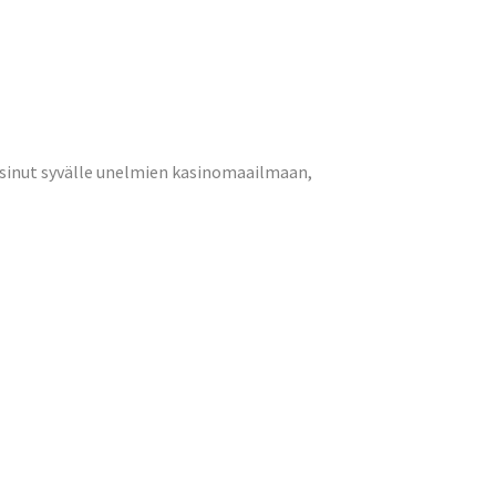
e sinut syvälle unelmien kasinomaailmaan,