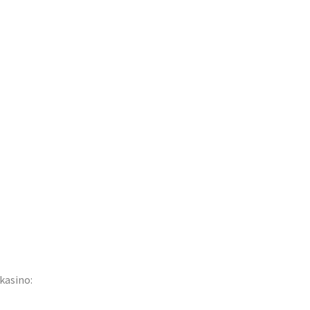
 kasino: