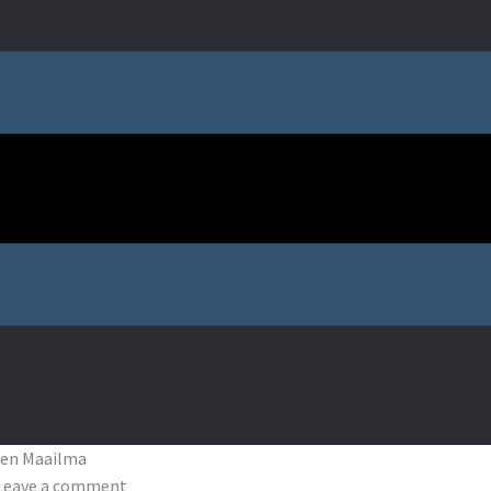
ien Maailma
Leave a comment