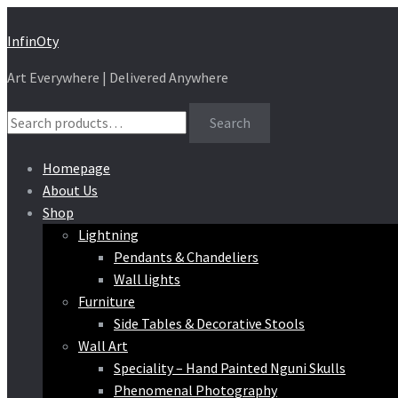
Skip
Skip
InfinOty
to
to
Art Everywhere | Delivered Anywhere
navigation
content
Search
Search
for:
Homepage
About Us
Shop
Lightning
Pendants & Chandeliers
Wall lights
Furniture
Side Tables & Decorative Stools
Wall Art
Speciality – Hand Painted Nguni Skulls
Phenomenal Photography