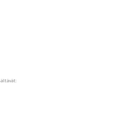
sältävät: