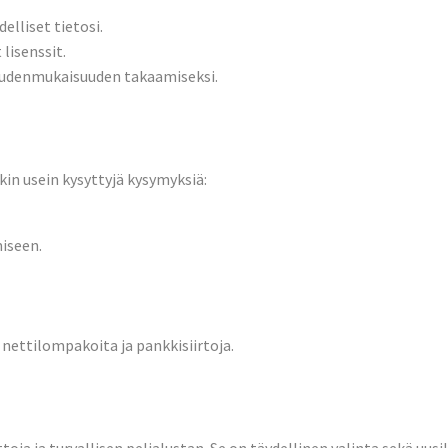
elliset tietosi.
 lisenssit.
ikeudenmukaisuuden takaamiseksi.
kin usein kysyttyjä kysymyksiä:
iseen.
 nettilompakoita ja pankkisiirtoja.
a ja turvallisen pelialustan. Se on täydellinen valinta sekä uusill