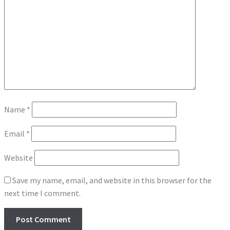
Name
*
Email
*
Website
Save my name, email, and website in this browser for the
next time I comment.