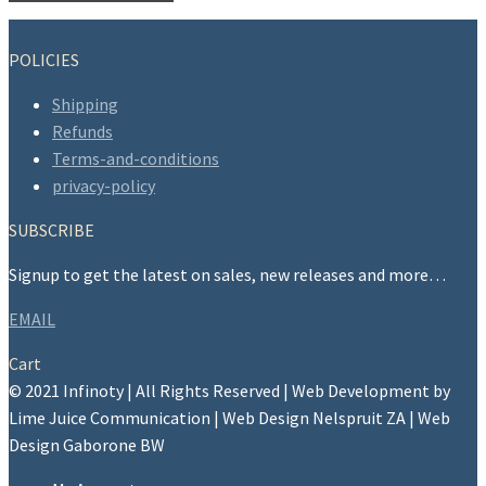
POLICIES
Shipping
Refunds
Terms-and-conditions
privacy-policy
SUBSCRIBE
Signup to get the latest on sales, new releases and more…
EMAIL
Cart
© 2021 Infinoty | All Rights Reserved | Web Development by
Lime Juice Communication | Web Design Nelspruit ZA | Web
Design Gaborone BW