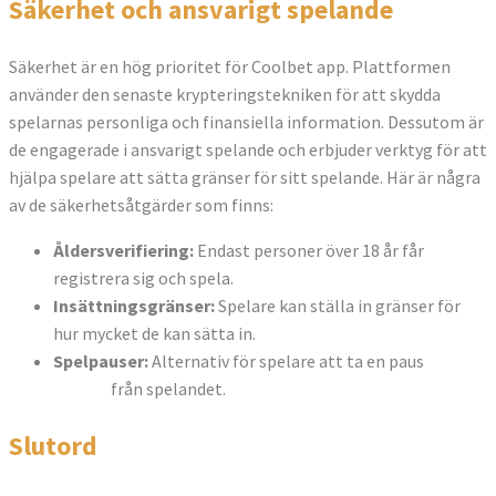
Säkerhet och ansvarigt spelande
Säkerhet är en hög prioritet för Coolbet app. Plattformen
använder den senaste krypteringstekniken för att skydda
spelarnas personliga och finansiella information. Dessutom är
de engagerade i ansvarigt spelande och erbjuder verktyg för att
hjälpa spelare att sätta gränser för sitt spelande. Här är några
av de säkerhetsåtgärder som finns:
Åldersverifiering:
Endast personer över 18 år får
registrera sig och spela.
Insättningsgränser:
Spelare kan ställa in gränser för
hur mycket de kan sätta in.
Spelpauser:
Alternativ för spelare att ta en paus
coolbet
sverige
från spelandet.
Slutord