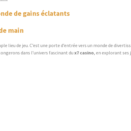
onde de gains éclatants
 de main
ple lieu de jeu. C’est une porte d’entrée vers un monde de divertis
plongerons dans l’univers fascinant du
x7 casino
, en explorant ses 