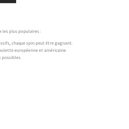
 les plus populaires :
essifs, chaque spin peut être gagnant.
a roulette européenne et américaine.
s possibles.