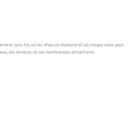
sement sans fin, où les rêves se réalisent et où chaque mise peut
jeux, ses services, et ses nombreuses attractions.