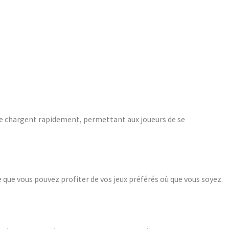
ux se chargent rapidement, permettant aux joueurs de se
e que vous pouvez profiter de vos jeux préférés où que vous soyez.