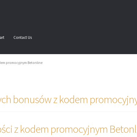
art
Contact Us
odem promocyjnym Betonline
owych bonusów z kodem promocyjn
ości z kodem promocyjnym Betonl