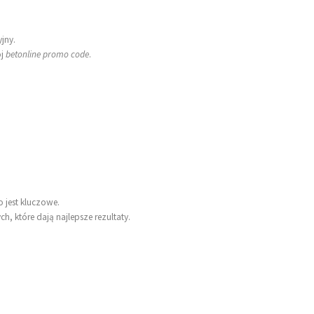
yjny.
ój
betonline promo code
.
 jest kluczowe.
h, które dają najlepsze rezultaty.