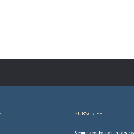
Ne
Un
po
S
SUBSCRIBE
Signup to get the latest on sales, ne