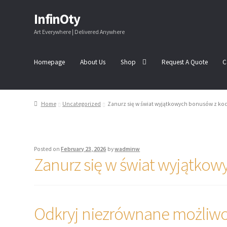
InfinOty
Skip
Skip
to
to
Art Everywhere | Delivered Anywhere
navigation
content
Homepage
About Us
Shop
Request A Quote
C
Home
Uncategorized
Zanurz się w świat wyjątkowych bonusów z k
Posted on
February 23, 2026
by
wadminw
Zanurz się w świat wyjątk
Odkryj niezrównane możliw