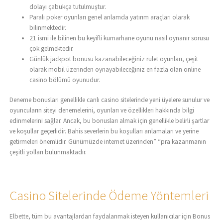
dolayı çabukça tutulmuştur.
Paralı poker oyunları genel anlamda yatırım araçları olarak
bilinmektedir.
21 ismi ile bilinen bu keyifli kumarhane oyunu nasıl oynanır sorusu
çok gelmektedir.
Günlük jackpot bonusu kazanabileceğiniz rulet oyunları, çeşit
olarak mobil üzerinden oynayabileceğiniz en fazla olan online
casino bölümü oyunudur.
Deneme bonusları genellikle canlı casino sitelerinde yeni üyelere sunulur ve
oyuncuların siteyi denemelerini, oyunları ve özellikleri hakkında bilgi
edinmelerini sağlar. Ancak, bu bonusları almak için genellikle belirli şartlar
ve koşullar geçerlidir. Bahis severlerin bu koşulları anlamaları ve yerine
getirmeleri önemlidir. Günümüzde internet üzerinden” “pra kazanmanın
çeşitli yolları bulunmaktadır.
Casino Sitelerinde Ödeme Yöntemleri
Elbette, tüm bu avantajlardan faydalanmak isteyen kullanıcılar için Bonus