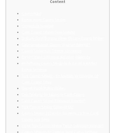
Content
Casinomaxi
Bonus Veren Casino Siteleri
Güvenilirlik Kriterleri
Canlı Casino Siteleri Giriş Sorunu
Doğum Günü Bonusu Veren On Line Casino Siteleri
Casinometropol Casino Oyunları Nelerdir?
Casino Sitelerinde Ödeme Yöntemleri
En İyi Casino Sitelerinin Adresleri Hakkında
Mobilbahis Casino Sitesinde Bulunan 6 Added
Bonus Seçeneği
Türk Casino Siteleri – En Sağlam Ve Güvenilir 10
Canlı Casino Sitesi
Gerçek Paralı Poker Siteleri
Cep Telefonu Ve Tablet Ile Canlı Casino
Canlı Casino Siteleri Bonusları Nelerdir?
Türk Casino Siteleri Güvenilir Mi?
Casino Siteleri 2024 – En Güvenilir 10 Türk Canlı
Casino Slot Sitesi
En İyi Türk Casino Siteleri Tercih Sebepleri Nelerdir?
Casino Sitelerinde Oyunlar Nasıl Çalışır Ve Nasıl