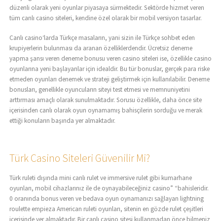
düzenli olarak yeni oyunlar piyasaya sürmektedir. Sektörde hizmet veren
tüm canlı casino siteleri, kendine özel olarak bir mobil versiyon tasarlar.
Canlı casino‘larda Türkçe masaların, yani sizin ile Türkçe sohbet eden
krupiyerlerin bulunması da aranan özelliklerdendir. Ücretsiz deneme
yapma şansı veren deneme bonusu veren casino siteleri ise, özellikle casino
oyunlarına yeni başlayanlar için idealdir. Bu tür bonuslar, gerçek para riske
etmeden oyunları denemek ve strateji geliştirmek için kullanılabilir. Deneme
bonusları, genellikle oyuncuların siteyi test etmesi ve memnuniyetini
arttırması amaçlı olarak sunulmaktadır. Sorusu özellikle, daha önce site
içerisinden canlı olarak oyun oynamamış bahisçilerin sorduğu ve merak
ettiği konuların başında yer almaktadır.
Türk Casino Siteleri Güvenilir Mi?
Türk ruleti dışında mini canlı rulet ve immersive rulet gibi kumarhane
oyunları, mobil cihazlarınız ile de oynayabileceğiniz casino” “bahisleridir.
0 oranında bonus veren ve bedava oyun oynamanızı sağlayan lightning
roulette empieza American ruleti oyunları, sitenin en gözde rulet çeşitleri
içerisinde yer almaktadır. Bir canlı casino sitesi kullanmadan önce bilmeniz