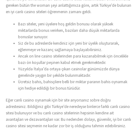
gereken bütün the woman şeyi anlattığımıza göre, artık Türkiye’de bulunan
en iyi canlı casino siteleri öğrenmenin zamanı geldi.
Bazı siteler, yeni üyelere hoş geldin bonusu olarak yüksek
miktarlarda bonus verirken, bazıları daha düşük miktarlarda
bonuslar sunuyor.
Siz de bu adreslerde kendiniz için yeni bir üyelik oluşturarak,
eğlenmeye ve kazanç sağlamaya başlayabilirsiniz.
Ancak on line casino sitelerinden para kazanabilmek için öncelikle
bazı ön koşullar peşinen kabul etmek gerekmektedir.
Yüzyılda İtalya’da ortaya çıkan casinolar günümüzde dünya
genelinde yaygın bir şekilde bulunmaktadır.
Ücretsiz bahis, bahisçilere belli bir miktar paranın bahis oynamak
için hediye edildiği bir bonus türüdür.
Eğer canli casino oynamak için bir site arıyorsanız sobre doğru
adrestesiniz. Bildiğiniz gibi Türkiye’de neredeyse binlerce farklı canlı casino
sitesi bulunuyor ve bu canlı casino sitelerinin hepsinin kendine ait
avantajları ve dezavantajları var. Bu nedenden dolayı, güvenilir, iyi bir canlı
casino sitesi seçmenin ne kadar zor bir iş olduğunu tahmin edebilirsiniz.