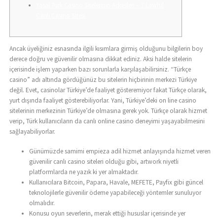
Yasal Türk Casino Sitelerinin Adresleri – 7 Lawful
Canlı Casino Sitesi
Ancak üyeliğiniz esnasında ilgili kısımlara girmiş olduğunu bilgilerin boy
derece doğru ve güvenilir olmasına dikkat ediniz. Aksi halde sitelerin
içerisinde işlem yaparken bazı sorunlarla karşılaşabilirsiniz. “Türkçe
casino” adı altında gördüğünüz bu sitelerin hiçbirinin merkezi Türkiye
değil. Evet, casinolar Türkiye’de faaliyet gösteremiyor fakat Türkçe olarak,
yurt dışında faaliyet gösterebiliyorlar. Yani, Türkiye’deki on line casino
sitelerinin merkezinin Türkiye’de olmasına gerek yok. Türkçe olarak hizmet
verip, Türk kullanıcıların da canlı online casino deneyimi yaşayabilmesini
sağlayabiliyorlar.
Günümüzde samimi empieza adil hizmet anlayışında hizmet veren
güvenilir canlı casino siteleri olduğu gibi, artwork niyetli
platformlarda ne yazık ki yer almaktadır.
Kullanıcılara Bitcoin, Papara, Havale, MEFETE, Payfix gibi güncel
teknolojilerle güvenilir ödeme yapabileceği yöntemler sunuluyor
olmalıdır.
Konusu oyun severlerin, merak ettiği hususlar içerisinde yer