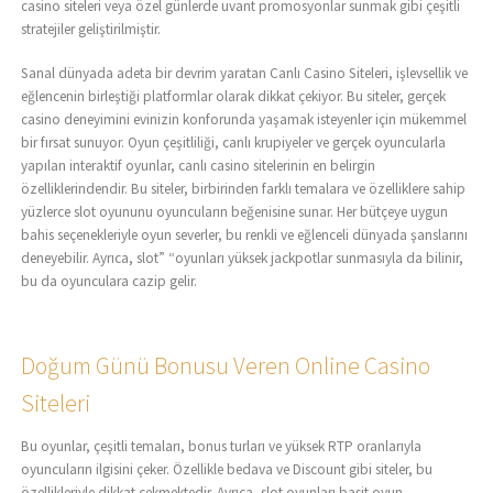
casino siteleri veya özel günlerde uvant promosyonlar sunmak gibi çeşitli
stratejiler geliştirilmiştir.
Sanal dünyada adeta bir devrim yaratan Canlı Casino Siteleri, işlevsellik ve
eğlencenin birleştiği platformlar olarak dikkat çekiyor. Bu siteler, gerçek
casino deneyimini evinizin konforunda yaşamak isteyenler için mükemmel
bir fırsat sunuyor. Oyun çeşitliliği, canlı krupiyeler ve gerçek oyuncularla
yapılan interaktif oyunlar, canlı casino sitelerinin en belirgin
özelliklerindendir. Bu siteler, birbirinden farklı temalara ve özelliklere sahip
yüzlerce slot oyununu oyuncuların beğenisine sunar. Her bütçeye uygun
bahis seçenekleriyle oyun severler, bu renkli ve eğlenceli dünyada şanslarını
deneyebilir. Ayrıca, slot” “oyunları yüksek jackpotlar sunmasıyla da bilinir,
bu da oyunculara cazip gelir.
Doğum Günü Bonusu Veren Online Casino
Siteleri
Bu oyunlar, çeşitli temaları, bonus turları ve yüksek RTP oranlarıyla
oyuncuların ilgisini çeker. Özellikle bedava ve Discount gibi siteler, bu
özellikleriyle dikkat çekmektedir. Ayrıca, slot oyunları basit oyun