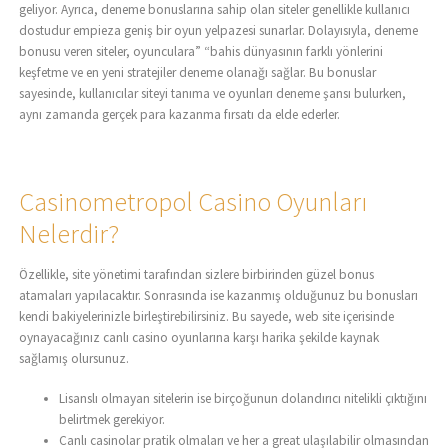
geliyor. Ayrıca, deneme bonuslarına sahip olan siteler genellikle kullanıcı
dostudur empieza geniş bir oyun yelpazesi sunarlar. Dolayısıyla, deneme
bonusu veren siteler, oyunculara” “bahis dünyasının farklı yönlerini
keşfetme ve en yeni stratejiler deneme olanağı sağlar. Bu bonuslar
sayesinde, kullanıcılar siteyi tanıma ve oyunları deneme şansı bulurken,
aynı zamanda gerçek para kazanma fırsatı da elde ederler.
Casinometropol Casino Oyunları
Nelerdir?
Özellikle, site yönetimi tarafından sizlere birbirinden güzel bonus
atamaları yapılacaktır. Sonrasında ise kazanmış olduğunuz bu bonusları
kendi bakiyelerinizle birleştirebilirsiniz. Bu sayede, web site içerisinde
oynayacağınız canlı casino oyunlarına karşı harika şekilde kaynak
sağlamış olursunuz.
Lisanslı olmayan sitelerin ise birçoğunun dolandırıcı nitelikli çıktığını
belirtmek gerekiyor.
Canlı casinolar pratik olmaları ve her a great ulaşılabilir olmasından