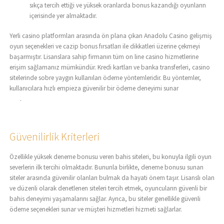
sıkça tercih ettiği ve yüksek oranlarda bonus kazandığı oyunların
içerisinde yer almaktadır.
Yerli casino platformları arasında ön plana çıkan Anadolu Casino gelişmiş
oyun seçenekleri ve cazip bonus fırsatları ile dikkatleri üzerine çekmeyi
başarmıştır. Lisanslara sahip firmanın tüm on line casino hizmetlerine
erişim sağlamanız mümkündür. Kredi kartları ve banka transferleri, casino
sitelerinde sobre yaygın kullanılan ödeme yöntemleridir. Bu yöntemler,
kullanıcılara hızlı empieza güvenilir bir ödeme deneyimi sunar
glory casino
apk
.
Güvenilirlik Kriterleri
Özellikle yüksek deneme bonusu veren bahis siteleri, bu konuyla ilgili oyun
severlerin ilk tercihi olmaktadır. Bununla birlikte, deneme bonusu sunan
siteler arasında güvenilir olanları bulmak da hayati önem taşır. Lisanslı olan
ve düzenli olarak denetlenen siteleri tercih etmek, oyuncuların güvenli bir
bahis deneyimi yaşamalarını sağlar. Ayrıca, bu siteler genellikle güvenli
ödeme seçenekleri sunar ve müşteri hizmetleri hizmeti sağlarlar.