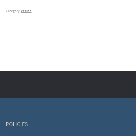
Category:
casino
Post
Previous
Next
How to get Hero Coins in Naraka:
Aöf Sınav Giriş Belgesi E-devlet Ekranı
post:
post:
Bladepoint
Aöf Sınav Giriş Belgesi Sorgulama
navigation
Ekranı, Tıkla Indir!
POLICIES