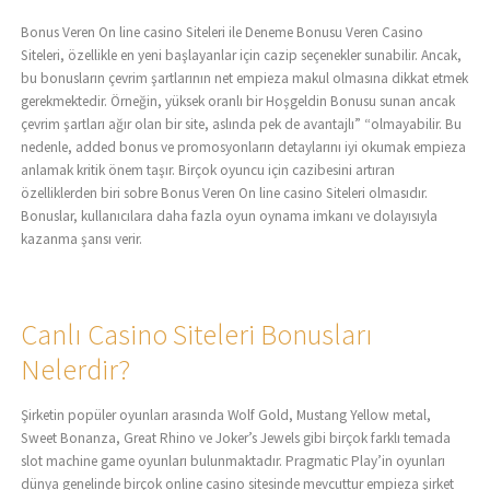
Bonus Veren On line casino Siteleri ile Deneme Bonusu Veren Casino
Siteleri, özellikle en yeni başlayanlar için cazip seçenekler sunabilir. Ancak,
bu bonusların çevrim şartlarının net empieza makul olmasına dikkat etmek
gerekmektedir. Örneğin, yüksek oranlı bir Hoşgeldin Bonusu sunan ancak
çevrim şartları ağır olan bir site, aslında pek de avantajlı” “olmayabilir. Bu
nedenle, added bonus ve promosyonların detaylarını iyi okumak empieza
anlamak kritik önem taşır. Birçok oyuncu için cazibesini artıran
özelliklerden biri sobre Bonus Veren On line casino Siteleri olmasıdır.
Bonuslar, kullanıcılara daha fazla oyun oynama imkanı ve dolayısıyla
kazanma şansı verir.
Canlı Casino Siteleri Bonusları
Nelerdir?
Şirketin popüler oyunları arasında Wolf Gold, Mustang Yellow metal,
Sweet Bonanza, Great Rhino ve Joker’s Jewels gibi birçok farklı temada
slot machine game oyunları bulunmaktadır. Pragmatic Play’in oyunları
dünya genelinde birçok online casino sitesinde mevcuttur empieza şirket