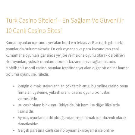
Türk Casino Siteleri – En Sağlam Ve Güvenilir
10 Canlı Casino Sitesi
Kumar oyunları içerisinde yer alan hold em teksas ve Rus ruleti gibi farklı
oyunlar da bulunmaktadır. En çok oynanan ve para kazandıran canlı
kumarhane oyunları içerisinde yer joe ve makine oyunu olarak da bilinen
slot oyunları, yüksek oranlarda bonus kazanmanızı sağlamaktadır.
Mobilbahis mobil casino oyunları içerisinde yer alan diğer bir online kumar
bölümü oyunu ise, rulettir.
Zengin olmak isteyenlerin en çok tercih ettiği bu online casino oyun
firmaları üyelerine, yüksek oranlı casino oyunu bonusları
vermektedir.
Bu casinoların bir kısmı Türkiye’de, bir kısmı ise diğer ülkelerde
lisanslıdır.
Ayrıca, oyunların adil olduğundan emin olmak için düzenli olarak
denetlenirler.
Gerçek parasına canlı casino oynamak isteyenler ise online