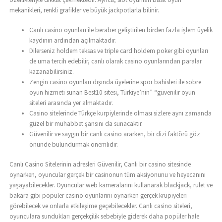
mekanikleri, renkli grafikler ve büyük jackpotlarla bilinir.
Canlı casino oyunları ile beraber geliştirilen birden fazla işlem üyelik
kaydının ardından açılmaktadır.
Dilerseniz holdem teksas ve triple card holdem poker gibi oyunları
de uma tercih edebilir, canlı olarak casino oyunlarından paralar
kazanabilirsiniz.
Zengin casino oyunları dışında üyelerine spor bahisleri ile sobre
oyun hizmeti sunan Best10 sitesi, Türkiye’nin” “güvenilir oyun
siteleri arasında yer almaktadır.
Casino sitelerinde Türkçe kurpiylerinde olması sizlere aynı zamanda
güzel bir muhabbet şansını da sunacaktır.
Güvenilir ve saygın bir canlı casino ararken, bir dizi faktörü göz
önünde bulundurmak önemlidir.
Canlı Casino Sitelerinin adresleri Güvenilir, Canlı bir casino sitesinde
oynarken, oyuncular gerçek bir casinonun tüm aksiyonunu ve heyecanını
yaşayabilecekler. Oyuncular web kameralarını kullanarak blackjack, rulet ve
bakara gibi popüler casino oyunlarını oynarken gerçek krupiyeleri
görebilecek ve onlarla etkileşime geçebilecekler. Canlı casino siteleri,
oyunculara sundukları gerçekçilik sebebiyle giderek daha popüler hale